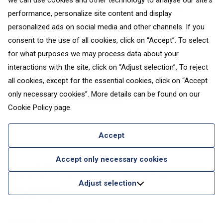
we can use cookies and other technology to analyse our site's
instaliacija, skirta dabartinei monetų parodai.
performance, personalize site content and display
Savaime suprantama, čia tikrai verta pasidaryti
personalized ads on social media and other channels. If you
asmenukę!
consent to the use of all cookies, click on “Accept”. To select
for what purposes we may process data about your
interactions with the site, click on “Adjust selection”. To reject
all cookies, except for the essential cookies, click on “Accept
Užsisakykite bilietus į Rygą
only necessary cookies”. More details can be found on our
Cookie Policy
page.
Accept
Accept only necessary cookies
Susitikite su Spragtuku
Adjust selection
operoje
Šiemet Latvijos nacionalinis baletas mini 100 metų