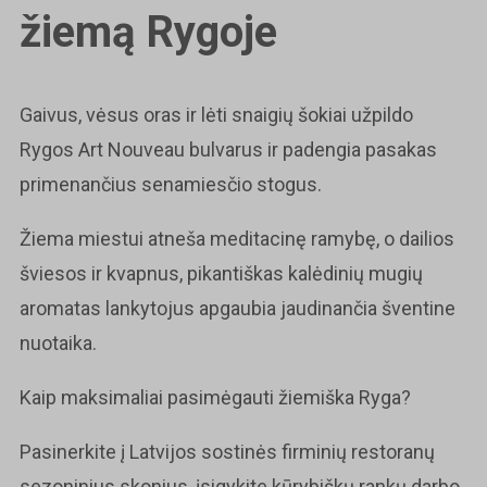
žiemą Rygoje
Gaivus, vėsus oras ir lėti snaigių šokiai užpildo
Rygos Art Nouveau bulvarus ir padengia pasakas
primenančius senamiesčio stogus.
Žiema miestui atneša meditacinę ramybę, o dailios
šviesos ir kvapnus, pikantiškas kalėdinių mugių
aromatas lankytojus apgaubia jaudinančia šventine
nuotaika.
Kaip maksimaliai pasimėgauti žiemiška Ryga?
Pasinerkite į Latvijos sostinės firminių restoranų
sezoninius skonius, įsigykite kūrybiškų rankų darbo