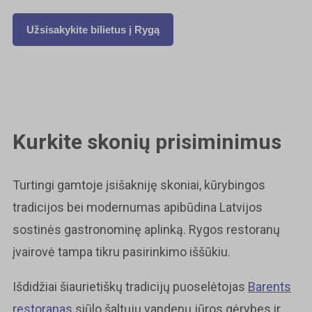
Užsisakykite bilietus į Rygą
Kurkite skonių prisiminimus
Turtingi gamtoje įsišakniję skoniai, kūrybingos
tradicijos bei modernumas apibūdina Latvijos
sostinės gastronominę aplinką. Rygos restoranų
įvairovė tampa tikru pasirinkimo iššūkiu.
Išdidžiai šiaurietiškų tradicijų puoselėtojas
Barents
restoranas
siūlo šaltųjų vandenų jūros gėrybes ir