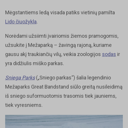
Mėgstantiems ledą visada patiks vietinių pamilta
Lido čiuožykla
.
Norėdami užsiimti įvairiomis žiemos pramogomis,
užsukite į Mežaparką – žavingą rajoną, kuriame
gausu akį traukiančių vilų, veikia zoologijos
sodas
ir
yra didžiulis miško parkas.
Sniega Parks
(„Sniego parkas“) šalia legendinio
Mežaparks Great Bandstand siūlo greitą nusileidimą
iš sniego suformuotomis trasomis tiek jauniems,
tiek vyresniems.