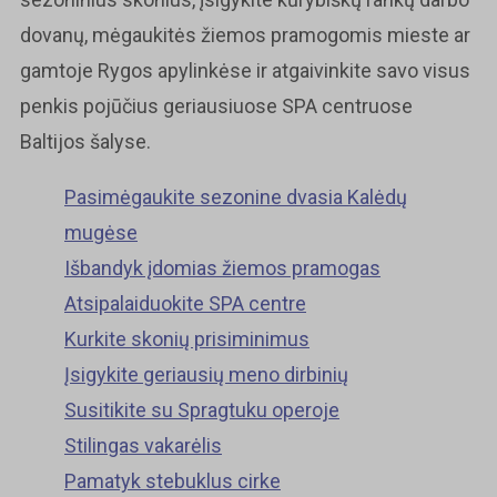
dovanų, mėgaukitės žiemos pramogomis mieste ar
gamtoje Rygos apylinkėse ir atgaivinkite savo visus
penkis pojūčius geriausiuose SPA centruose
Baltijos šalyse.
Pasimėgaukite sezonine dvasia Kalėdų
mugėse
Išbandyk įdomias žiemos pramogas
Atsipalaiduokite SPA centre
Kurkite skonių prisiminimus
Įsigykite geriausių meno dirbinių
Susitikite su Spragtuku operoje
Stilingas vakarėlis
Pamatyk stebuklus cirke