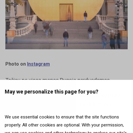
Photo on
Instagram
Tačiau ne visas menas Rygoje parduodamas.
May we personalize this page for you?
Užsukite į
Latvijos nacionalinį meno muziejų
, kad
gautumėte reikiamą dozę estetinio ir kultūrinio
įkvėpimo.
We use essential cookies to ensure that the site functions
properly. All other cookies are optional. With your permission,
Vos tik įėjus lankytojus pasitinka didžiulė