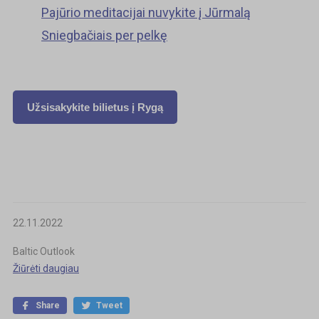
Pajūrio meditacijai nuvykite į Jūrmalą
Sniegbačiais per pelkę
Užsisakykite bilietus į Rygą
22.11.2022
Baltic Outlook
Žiūrėti daugiau
Share
Tweet