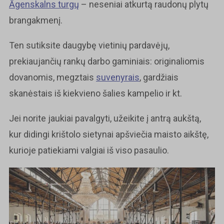
Āgenskalns turgų
– neseniai atkurtą raudonų plytų
brangakmenį.
Ten sutiksite daugybę vietinių pardavėjų,
prekiaujančių rankų darbo gaminiais: originaliomis
dovanomis, megztais
suvenyrais
, gardžiais
skanėstais iš kiekvieno šalies kampelio ir kt.
Jei norite jaukiai pavalgyti, užeikite į antrą aukštą,
kur didingi krištolo sietynai apšviečia maisto aikštę,
kurioje patiekiami valgiai iš viso pasaulio.