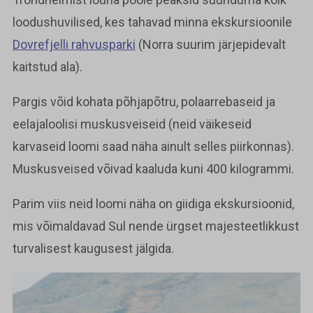
loodushuvilised, kes tahavad minna ekskursioonile
Dovrefjelli rahvusparki
(Norra suurim järjepidevalt
kaitstud ala).
Pargis võid kohata põhjapõtru, polaarrebaseid ja
eelajaloolisi muskusveiseid (neid väikeseid
karvaseid loomi saad näha ainult selles piirkonnas).
Muskusveised võivad kaaluda kuni 400 kilogrammi.
Parim viis neid loomi näha on giidiga ekskursioonid,
mis võimaldavad Sul nende ürgset majesteetlikkust
turvalisest kaugusest jälgida.