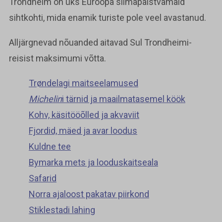
Trondheim on üks Euroopa silmapaistvamaid
sihtkohti, mida enamik turiste pole veel avastanud.
Alljärgnevad nõuanded aitavad Sul Trondheimi-
reisist maksimumi võtta.
Trøndelagi maitseelamused
Michelin
i tärnid ja maailmatasemel köök
Kohv, käsitööõlled ja akvaviit
Fjordid, mäed ja avar loodus
Kuldne tee
Bymarka mets ja looduskaitseala
Safarid
Norra ajaloost pakatav piirkond
Stiklestadi lahing