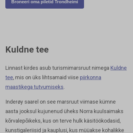
Broneeri oma piletid Trondheimi
Kuldne tee
Linnast kirdes asub turismimarsruut nimega
Kuldne
tee
, mis on üks lihtsamaid viise
piirkonna
maastikega tutvumiseks
.
Inderøy saarel on see marsruut viimase kümne
aasta jooksul kujunenud üheks Norra kuulsaimaks
kõrvalepõikeks, kus on terve hulk käsitöökodasid,
kunstigaleriisid ja kauplusi, kus müüakse kohalikke