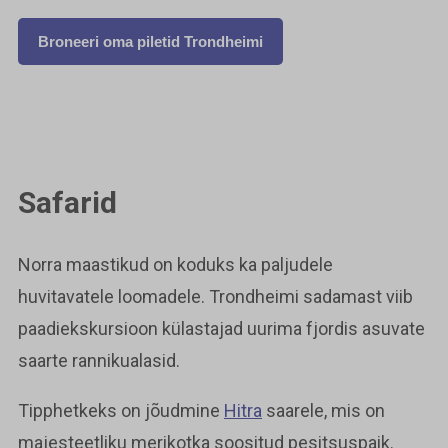
Broneeri oma piletid Trondheimi
Safarid
Norra maastikud on koduks ka paljudele
huvitavatele loomadele. Trondheimi sadamast viib
paadiekskursioon külastajad uurima fjordis asuvate
saarte rannikualasid.
Tipphetkeks on jõudmine
Hitra
saarele, mis on
majesteetliku merikotka soositud pesitsuspaik.