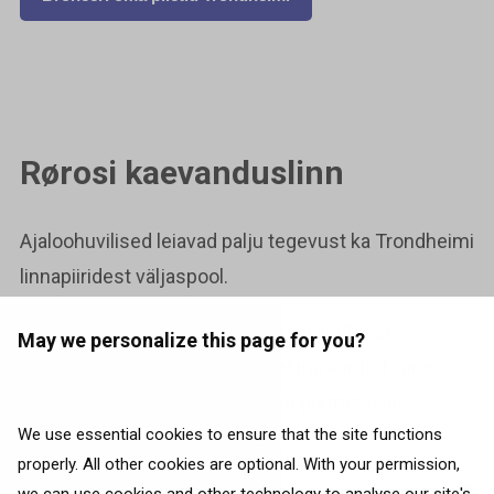
Rørosi kaevanduslinn
Ajaloohuvilised leiavad palju tegevust ka Trondheimi
linnapiiridest väljaspool.
Kahetunnise rongisõidu kaugusel asub
Røros
,
May we personalize this page for you?
UNESCO maailmapärandi nimekirja kantud vana
kaevanduslinn, mis on täis vanu puitmaju ja
We use essential cookies to ensure that the site functions
murukatusega maju.
properly. All other cookies are optional. With your permission,