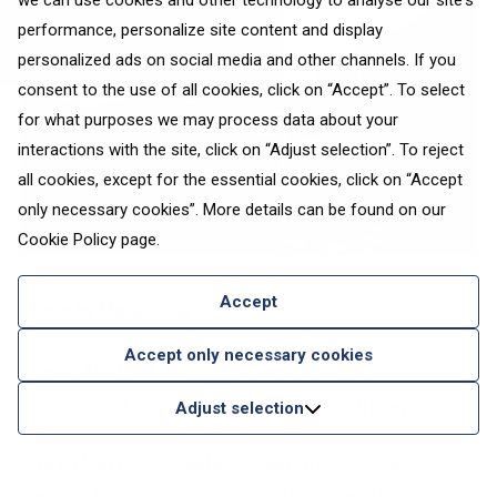
we can use cookies and other technology to analyse our site's
performance, personalize site content and display
personalized ads on social media and other channels. If you
consent to the use of all cookies, click on “Accept”. To select
for what purposes we may process data about your
interactions with the site, click on “Adjust selection”. To reject
all cookies, except for the essential cookies, click on “Accept
only necessary cookies”. More details can be found on our
Cookie Policy
page.
Accept
Photo by
Marius Rua
Accept only necessary cookies
See on Norra üks mägisemaid piirkondi, mis on
ümbritsetud muinasjutuliselt ilusa loodusega.
Adjust selection
Aga ka linn ise on vaatamisväärsus, olles üks