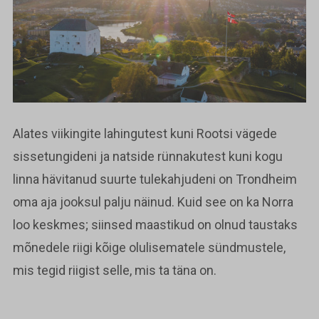
Alates viikingite lahingutest kuni Rootsi vägede
sissetungideni ja natside rünnakutest kuni kogu
linna hävitanud suurte tulekahjudeni on Trondheim
oma aja jooksul palju näinud. Kuid see on ka Norra
loo keskmes; siinsed maastikud on olnud taustaks
mõnedele riigi kõige olulisematele sündmustele,
mis tegid riigist selle, mis ta täna on.