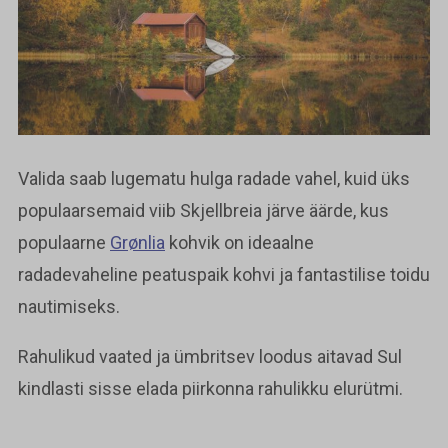
Valida saab lugematu hulga radade vahel, kuid üks
populaarsemaid viib Skjellbreia järve äärde, kus
populaarne
Grønlia
kohvik on ideaalne
radadevaheline peatuspaik kohvi ja fantastilise toidu
nautimiseks.
Rahulikud vaated ja ümbritsev loodus aitavad Sul
kindlasti sisse elada piirkonna rahulikku elurütmi.