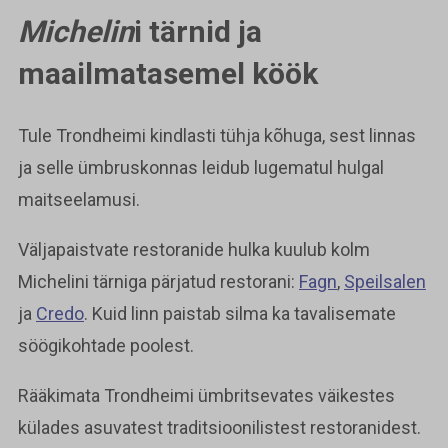
Michelin
i tärnid ja
maailmatasemel köök
Tule Trondheimi kindlasti tühja kõhuga, sest linnas
ja selle ümbruskonnas leidub lugematul hulgal
maitseelamusi.
Väljapaistvate restoranide hulka kuulub kolm
Michelini tärniga pärjatud restorani:
Fagn
,
Speilsalen
ja
Credo
. Kuid linn paistab silma ka tavalisemate
söögikohtade poolest.
Rääkimata Trondheimi ümbritsevates väikestes
külades asuvatest traditsioonilistest restoranidest.