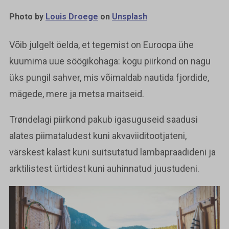
Photo by
Louis Droege
on
Unsplash
Võib julgelt öelda, et tegemist on Euroopa ühe
kuumima uue söögikohaga: kogu piirkond on nagu
üks pungil sahver, mis võimaldab nautida fjordide,
mägede, mere ja metsa maitseid.
Trøndelagi piirkond pakub igasuguseid saadusi
alates piimataludest kuni akvaviiditootjateni,
värskest kalast kuni suitsutatud lambapraadideni ja
arktilistest ürtidest kuni auhinnatud juustudeni.