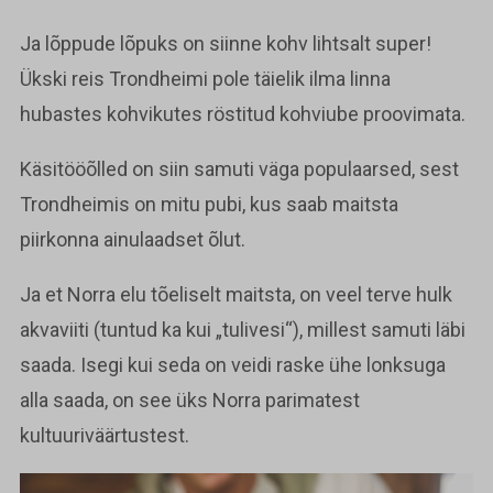
Ja lõppude lõpuks on siinne kohv lihtsalt super!
Ükski reis Trondheimi pole täielik ilma linna
hubastes kohvikutes röstitud kohviube proovimata.
Käsitööõlled on siin samuti väga populaarsed, sest
Trondheimis on mitu pubi, kus saab maitsta
piirkonna ainulaadset õlut.
Ja et Norra elu tõeliselt maitsta, on veel terve hulk
akvaviiti (tuntud ka kui „tulivesi“), millest samuti läbi
saada. Isegi kui seda on veidi raske ühe lonksuga
alla saada, on see üks Norra parimatest
kultuuriväärtustest.