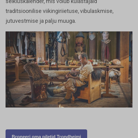
seikluskalender, mis võlub külastajaid
traditsioonilise viikingiriietuse, vibulaskmise,
jutuvestmise ja palju muuga.
Broneeri oma piletid Trondheimi