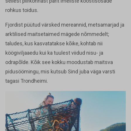
sellest piirkonnast pärit imeliste koostisosade
rohkus toidus.
Fjordist püütud värsked mereannid, metsamarjad ja
arktilised maitsetaimed mägede nõmmedelt;
taludes, kus kasvatatakse kõike, kohtab nii
köögiviljaaedu kui ka tuulest viidud nisu- ja
odrapõlde. Kõik see kokku moodustab maitsva
pidusöömingu, mis kutsub Sind juba väga varsti
tagasi Trondheimi.