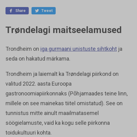
Share
Tweet
Trøndelagi maitseelamused
Trondheim on
iga gurmaani unistuste sihtkoht
ja
seda on hakatud märkama.
Trondheim ja laiemalt ka Trøndelagi piirkond on
valitud 2022. aasta Euroopa
gastronoomiapiirkonnaks (Põhjamaades teine linn,
millele on see mainekas tiitel omistatud). See on
tunnistus mitte ainult maailmatasemel
söögielamuste, vaid ka kogu selle piirkonna
toidukultuuri kohta.