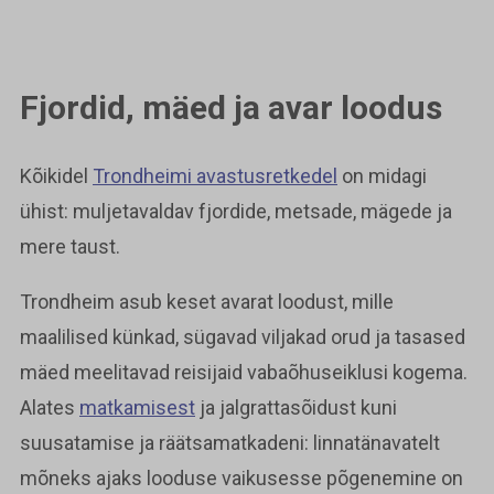
Fjordid, mäed ja avar loodus
Kõikidel
Trondheimi avastusretkedel
on midagi
ühist: muljetavaldav fjordide, metsade, mägede ja
mere taust.
Trondheim asub keset avarat loodust, mille
maalilised künkad, sügavad viljakad orud ja tasased
mäed meelitavad reisijaid vabaõhuseiklusi kogema.
Alates
matkamisest
ja jalgrattasõidust kuni
suusatamise ja räätsamatkadeni: linnatänavatelt
mõneks ajaks looduse vaikusesse põgenemine on