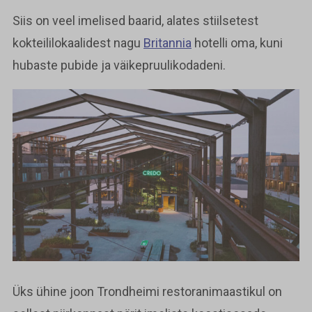
Siis on veel imelised baarid, alates stiilsetest
kokteililokaalidest nagu
Britannia
hotelli oma, kuni
hubaste pubide ja väikepruulikodadeni.
Üks ühine joon Trondheimi restoranimaastikul on