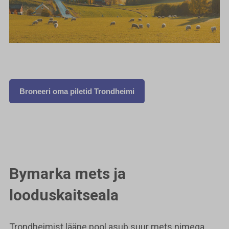
Broneeri oma piletid Trondheimi
Bymarka mets ja
looduskaitseala
Trondheimist lääne pool asub suur mets nimega