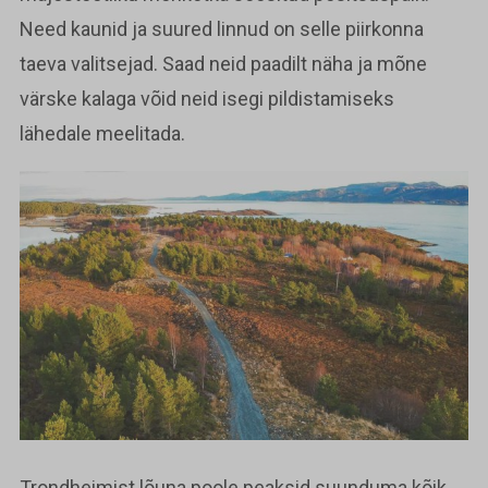
Need kaunid ja suured linnud on selle piirkonna
taeva valitsejad. Saad neid paadilt näha ja mõne
värske kalaga võid neid isegi pildistamiseks
lähedale meelitada.
Trondheimist lõuna poole peaksid suunduma kõik