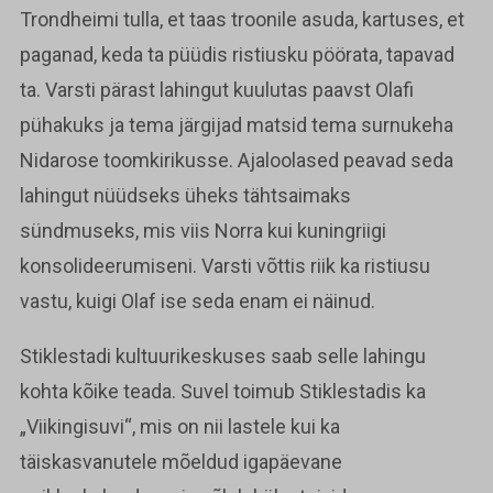
Trondheimi tulla, et taas troonile asuda, kartuses, et
paganad, keda ta püüdis ristiusku pöörata, tapavad
ta. Varsti pärast lahingut kuulutas paavst Olafi
pühakuks ja tema järgijad matsid tema surnukeha
Nidarose toomkirikusse. Ajaloolased peavad seda
lahingut nüüdseks üheks tähtsaimaks
sündmuseks, mis viis Norra kui kuningriigi
konsolideerumiseni. Varsti võttis riik ka ristiusu
vastu, kuigi Olaf ise seda enam ei näinud.
Stiklestadi kultuurikeskuses saab selle lahingu
kohta kõike teada. Suvel toimub Stiklestadis ka
„Viikingisuvi“, mis on nii lastele kui ka
täiskasvanutele mõeldud igapäevane