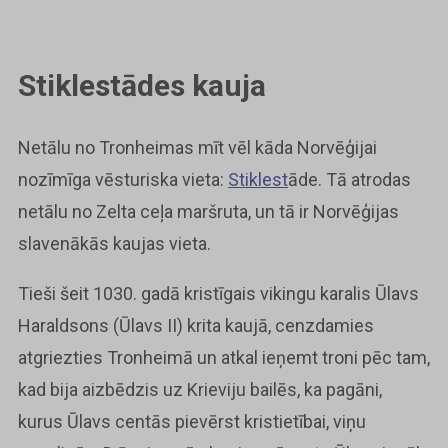
Stiklestādes kauja
Netālu no Tronheimas mīt vēl kāda Norvēģijai
nozīmīga vēsturiska vieta:
Stiklest
āde. Tā atrodas
netālu no Zelta ceļa maršruta, un tā ir Norvēģijas
slavenākās kaujas vieta.
Tieši šeit 1030. gadā kristīgais vikingu karalis Ūlavs
Haraldsons (Ūlavs II) krita kaujā, cenzdamies
atgriezties Tronheimā un atkal ieņemt troni pēc tam,
kad bija aizbēdzis uz Krieviju bailēs, ka pagāni,
kurus Ūlavs centās pievērst kristietībai, viņu