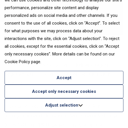
we can use cookies and other technology to analyse our site's
performance, personalize site content and display
personalized ads on social media and other channels. If you
consent to the use of all cookies, click on “Accept”. To select
for what purposes we may process data about your
interactions with the site, click on “Adjust selection”. To reject
all cookies, except for the essential cookies, click on “Accept
Photo by
Marius Rua
only necessary cookies”. More details can be found on our
Cookie Policy
page.
Šī vieta atrodas vienā no valsts kalnainākajiem
reģioniem, un to no visām pusēm ieskauj dabas
Accept
skaistums.
Accept only necessary cookies
Taču arī pati pilsēta ir lielisks apskates objekts – tā
Adjust selection
ir viena no senākajām pilsētām Eiropā, kurā
joprojām ir daudz koka ēku. Daudzi nami šeit slejas
kopš 1700. un 1800. gadiem, un visa pilsēta