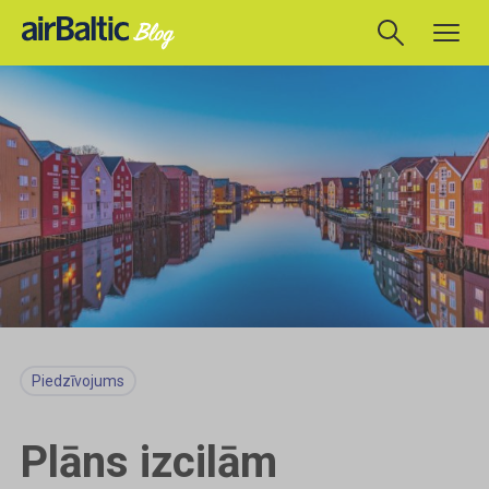
Piedzīvojums
Plāns izcilām