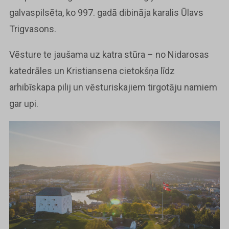
galvaspilsēta, ko 997. gadā dibināja karalis Ūlavs
Trigvasons.
Vēsture te jaušama uz katra stūra – no Nidarosas
katedrāles un Kristiansena cietokšņa līdz
arhibīskapa pilij un vēsturiskajiem tirgotāju namiem
gar upi.