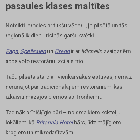
pasaules klases maltītes
Noteikti ierodies ar tukšu vēderu, jo pilsētā un tās
reģionā ik dienu risinās garšu svētki.
Fagn
,
Speilsalen
un
Credo
ir ar
Michelin
zvaigznēm
apbalvoto restorānu izcilais trio.
Taču pilsēta staro arī vienkāršākās ēstuvēs, nemaz
nerunājot par tradicionālajiem restorāniem, kas
izkaisīti mazajos ciemos ap Tronheimu.
Tad nāk brīnišķīgie bāri – no smalkiem kokteiļu
lokāliem, kā
Britannia Hotel
bārs, līdz mājīgiem
krogiem un mikrodarītavām.