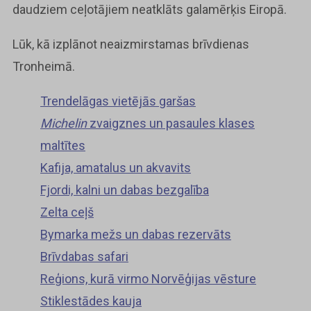
daudziem ceļotājiem neatklāts galamērķis Eiropā.
Lūk, kā izplānot neaizmirstamas brīvdienas
Tronheimā.
Trendelāgas vietējās garšas
Michelin
zvaigznes un pasaules klases
maltītes
Kafija, amatalus un akvavits
Fjordi, kalni un dabas bezgalība
Zelta ceļš
Bymarka mežs un dabas rezervāts
Brīvdabas safari
Reģions, kurā virmo Norvēģijas vēsture
Stiklestādes kauja