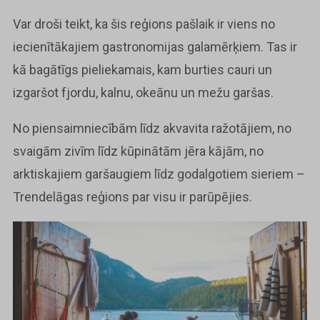
Var droši teikt, ka šis reģions pašlaik ir viens no
iecienītākajiem gastronomijas galamērķiem. Tas ir
kā bagātīgs pieliekamais, kam burties cauri un
izgaršot fjordu, kalnu, okeānu un mežu garšas.
No piensaimniecībām līdz akvavita ražotājiem, no
svaigām zivīm līdz kūpinātām jēra kājām, no
arktiskajiem garšaugiem līdz godalgotiem sieriem –
Trendelāgas reģions par visu ir parūpējies.