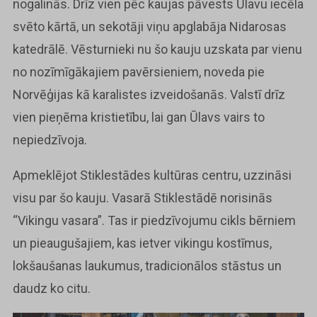
nogalinās. Drīz vien pēc kaujas pāvests Ūlavu iecēla
svēto kārtā, un sekotāji viņu apglabāja Nidarosas
katedrālē. Vēsturnieki nu šo kauju uzskata par vienu
no nozīmīgākajiem pavērsieniem, noveda pie
Norvēģijas kā karalistes izveidošanās. Valstī drīz
vien pieņēma kristietību, lai gan Ūlavs vairs to
nepiedzīvoja.
Apmeklējot Stiklestādes kultūras centru, uzzināsi
visu par šo kauju. Vasarā Stiklestādē norisinās
“Vikingu vasara”. Tas ir piedzīvojumu cikls bērniem
un pieaugušajiem, kas ietver vikingu kostīmus,
lokšaušanas laukumus, tradicionālos stāstus un
daudz ko citu.