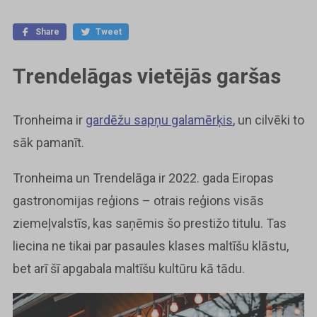
Share
Tweet
Trendelāgas vietējās garšas
Tronheima ir
gardēžu sapņu galamērķis
, un cilvēki to
sāk pamanīt.
Tronheima un Trendelāga ir 2022. gada Eiropas
gastronomijas reģions – otrais reģions visās
ziemeļvalstīs, kas saņēmis šo prestižo titulu. Tas
liecina ne tikai par pasaules klases maltīšu klāstu,
bet arī šī apgabala maltīšu kultūru kā tādu.