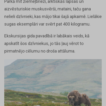
Parkā mīt ziemeļbrieži, arktiskās lapsas un
aizvēsturiskie muskusvērši, mataini, taču gana
nelieli dzīvnieki, kas mājo tikai šajā apkaimē. Lielākie
sugas eksemplāri var svērt pat 400 kilogramu.
Ekskursijas gida pavadībā ir labākais veids, kā
apskatīt šos dzīvniekus, jo tās ļauj vērot to
pirmatnējo cēlumu no droša attāluma.