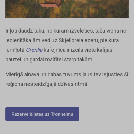
Ir ļoti daudz taku, no kurām izvēlēties, taču viena no
iecienītākajām ved uz Skjellbreia ezeru, pie kura
iemīļotā
Grønlia
kafejnīca ir izcila vieta kafijas
pauzei un gardai maltītei starp takām.
Mierīgā ainava un dabas tuvums ļaus tev iejusties šī
reģiona nesteidzīgajā dzīves ritmā.
Rezervē biļetes uz Tronheimu