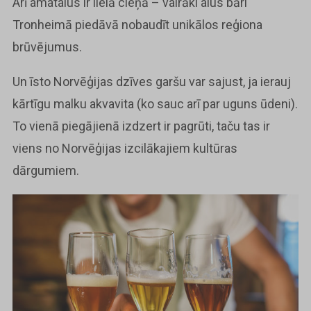
Arī amatalus ir lielā cieņā – vairāki alus bāri
Tronheimā piedāvā nobaudīt unikālos reģiona
brūvējumus.
Un īsto Norvēģijas dzīves garšu var sajust, ja ierauj
kārtīgu malku akvavita (ko sauc arī par uguns ūdeni).
To vienā piegājienā izdzert ir pagrūti, taču tas ir
viens no Norvēģijas izcilākajiem kultūras
dārgumiem.