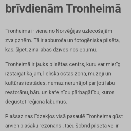
brīvdienām Tronheimā
Tronheima ir viena no Norvēģijas uzlecošajām
zvaigznēm. Tā ir apburoša un fotogēniska pilsēta,
kas, šķiet, zina labas dzīves noslēpumu.
Tronheimā ir jauks pilsētas centrs, kuru var mierīgi
izstaigāt kājām, lieliska ostas zona, muzeji un
kultūras iestādes, nemaz nerunājot par ļoti labu
restorānu, bāru un kafejnīcu pārbagātību, kuros
degustēt reģiona labumus.
Plašsaziņas līdzekļos visā pasaulē Tronheima gūst
arvien plašāku rezonansi, taču šobrīd pilsēta vēl ir