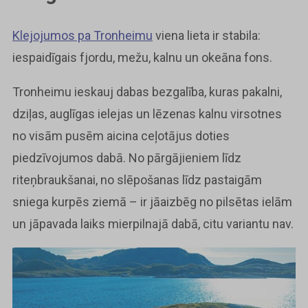
Klejojumos pa Tronheimu
viena lieta ir stabila:
iespaidīgais fjordu, mežu, kalnu un okeāna fons.
Tronheimu ieskauj dabas bezgalība, kuras pakalni,
dziļas, auglīgas ielejas un lēzenas kalnu virsotnes
no visām pusēm aicina ceļotājus doties
piedzīvojumos dabā. No pārgājieniem līdz
riteņbraukšanai, no slēpošanas līdz pastaigām
sniega kurpēs ziemā – ir jāaizbēg no pilsētas ielām
un jāpavada laiks mierpilnajā dabā, citu variantu nav.