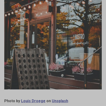
Photo by
Louis Droege
on
Unsplash