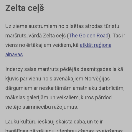
Zelta ceļš
Uz ziemeļaustrumiem no pilsētas atrodas tūristu
maršruts, vārdā Zelta ceļš (
The Golden Road
). Tas ir
viens no ērtākajiem veidiem, kā
atklāt reģiona
ainavas
.
Inderøy salas maršruts pēdējās desmitgades laikā
kļuvis par vienu no slavenākajiem Norvēģijas
dārgumiem ar neskaitāmām amatnieku darbnīcām,
mākslas galerijām un veikaliem, kuros pārdod
vietējo saimniecību ražojumus.
Lauku kultūru ieskauj skaista daba, un te ir
bagātīgas pārgājienu, riteņbraukšanas, zvejošanas,