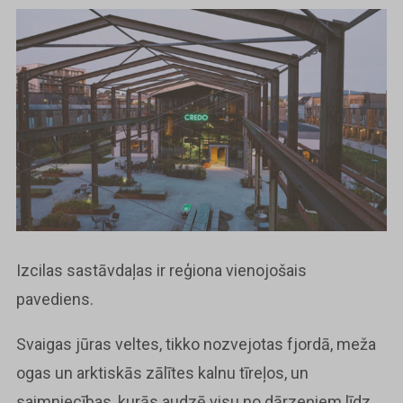
Izcilas sastāvdaļas ir reģiona vienojošais
pavediens.
Svaigas jūras veltes, tikko nozvejotas fjordā, meža
ogas un arktiskās zālītes kalnu tīreļos, un
saimniecības, kurās audzē visu no dārzeņiem līdz