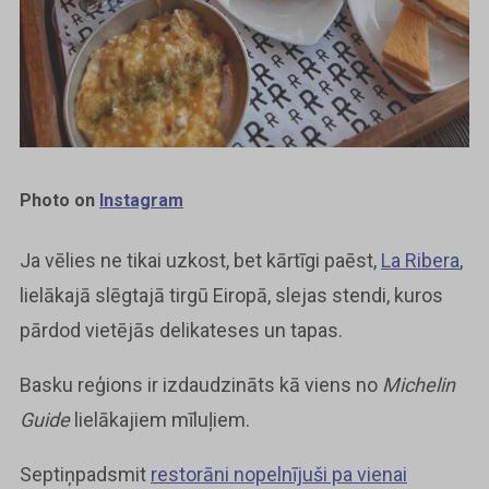
Photo on
Instagram
Ja vēlies ne tikai uzkost, bet kārtīgi paēst,
La Ribera
,
lielākajā slēgtajā tirgū Eiropā, slejas stendi, kuros
pārdod vietējās delikateses un tapas.
Basku reģions ir izdaudzināts kā viens no
Michelin
Guide
lielākajiem mīluļiem.
Septiņpadsmit
restorāni nopelnījuši pa vienai