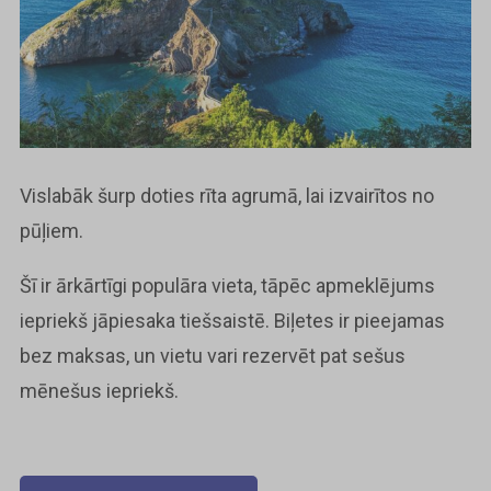
Vislabāk šurp doties rīta agrumā, lai izvairītos no
pūļiem.
Šī ir ārkārtīgi populāra vieta, tāpēc apmeklējums
iepriekš jāpiesaka tiešsaistē. Biļetes ir pieejamas
bez maksas, un vietu vari rezervēt pat sešus
mēnešus iepriekš.