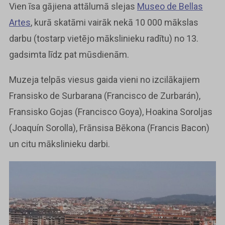
Vien īsa gājiena attālumā slejas
Museo de Bellas
Artes
, kurā skatāmi vairāk nekā 10 000 mākslas
darbu (tostarp vietējo mākslinieku radītu) no 13.
gadsimta līdz pat mūsdienām.
Muzeja telpās viesus gaida vieni no izcilākajiem
Fransisko de Surbarana (Francisco de Zurbarán),
Fransisko Gojas (Francisco Goya), Hoakina Soroljas
(Joaquín Sorolla), Frānsisa Bēkona (Francis Bacon)
un citu mākslinieku darbi.