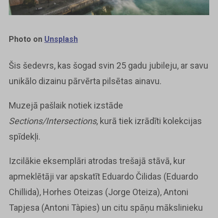
Photo on
Unsplash
Šis šedevrs, kas šogad svin 25 gadu jubileju, ar savu
unikālo dizainu pārvērta pilsētas ainavu.
Muzejā pašlaik notiek izstāde
Sections/Intersections
, kurā tiek izrādīti kolekcijas
spīdekļi.
Izcilākie eksemplāri atrodas trešajā stāvā, kur
apmeklētāji var apskatīt Eduardo Čilidas (Eduardo
Chillida), Horhes Oteizas (Jorge Oteiza), Antoni
Tapjesa (Antoni Tàpies) un citu spāņu mākslinieku