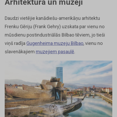
Arhitektūra un muzeji
Daudzi vietējie kanādiešu-amerikāņu arhitektu
Frenku Gēriju (Frank Gehry) uzskata par vienu no
mūsdienu postindustriālās Bilbao tēviem, jo tieši
viņš radīja
Gugenheima muzeju Bilbao
, vienu no
slavenākajiem
muzejiem pasaulē
.