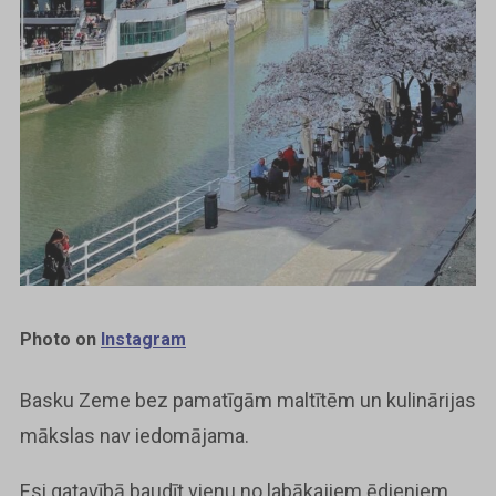
Photo on
Instagram
Basku Zeme bez pamatīgām maltītēm un kulinārijas
mākslas nav iedomājama.
Esi gatavībā baudīt vienu no labākajiem ēdieniem