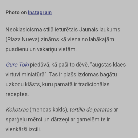
Photo on
Instagram
Neoklasicisma stilā ieturētais Jaunais laukums
(Plaza Nueva) zināms kā viena no labākajām
pusdienu un vakariņu vietām.
Gure Toki
piedāvā, kā paši to dēvē, “augstas klaes
virtuvi miniatūrā”. Tas ir plašs izdomas bagātu
uzkodu klāsts, kuru pamatā ir tradicionālas
receptes.
Kokotxas
(mencas kakls),
tortilla de patatas
ar
sparģeļu mērci un dārzeņi ar garnelēm te ir
vienkārši izcili.