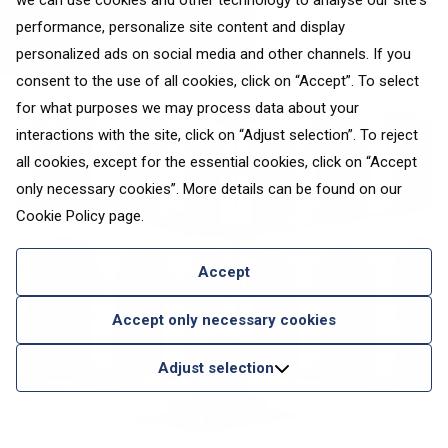
we can use cookies and other technology to analyse our site's
un pelotu. Iejūties vietējo ādā un iegādājies biļeti uz
performance, personalize site content and display
pelotas maču vai iznomā kortu un patrenē savas
personalized ads on social media and other channels. If you
pelotas prasmes.
consent to the use of all cookies, click on “Accept”. To select
for what purposes we may process data about your
interactions with the site, click on “Adjust selection”. To reject
all cookies, except for the essential cookies, click on “Accept
only necessary cookies”. More details can be found on our
Cookie Policy
page.
Accept
Accept only necessary cookies
Adjust selection