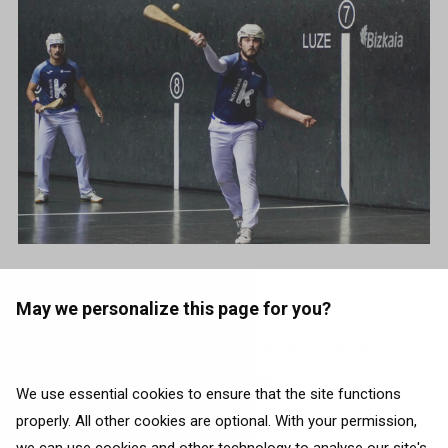
Photo on
Facebook
May we personalize this page for you?
Bizkaia Frontoia
katra mēneša pēdējā piektdienā
piedāvā ekskursijas gida pavadībā.
We use essential cookies to ensure that the site functions
properly. All other cookies are optional. With your permission,
Dodies ekskursijā, lai uzzinātu vairāk par pašu ēku