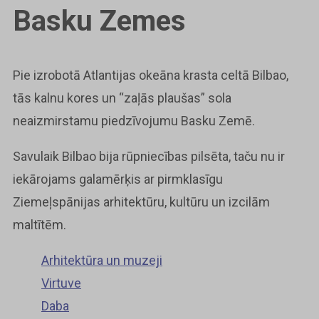
Basku Zemes
Pie izrobotā Atlantijas okeāna krasta celtā Bilbao,
tās kalnu kores un “zaļās plaušas” sola
neaizmirstamu piedzīvojumu Basku Zemē.
Savulaik Bilbao bija rūpniecības pilsēta, taču nu ir
iekārojams galamērķis ar pirmklasīgu
Ziemeļspānijas arhitektūru, kultūru un izcilām
maltītēm.
Arhitektūra un muzeji
Virtuve
Daba