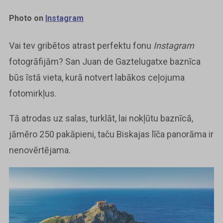
Photo on
Instagram
Vai tev gribētos atrast perfektu fonu
Instagram
fotogrāfijām? San Juan de Gaztelugatxe baznīca
būs īstā vieta, kurā notvert labākos ceļojuma
fotomirkļus.
Tā atrodas uz salas, turklāt, lai nokļūtu baznīcā,
jāmēro 250 pakāpieni, taču Biskajas līča panorāma ir
nenovērtējama.