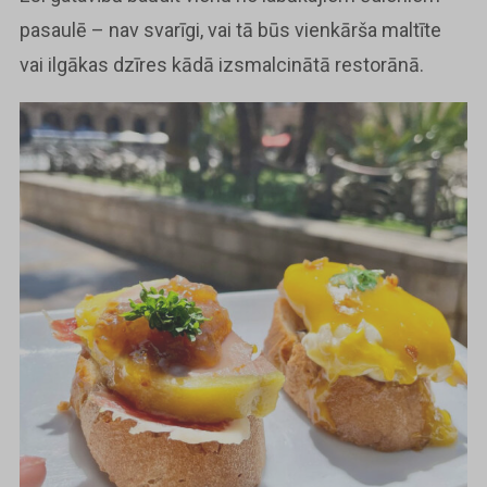
pasaulē – nav svarīgi, vai tā būs vienkārša maltīte
vai ilgākas dzīres kādā izsmalcinātā restorānā.