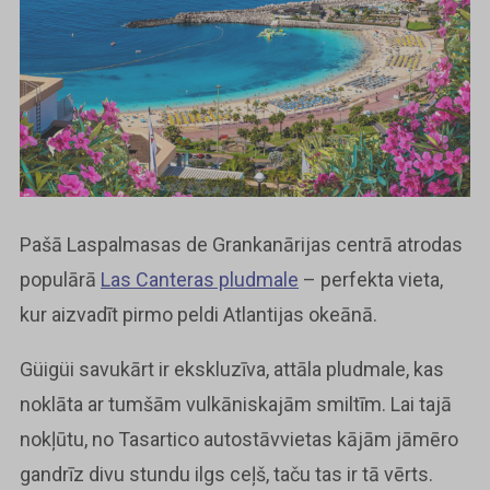
Pašā Laspalmasas de Grankanārijas centrā atrodas
populārā
Las Canteras pludmale
– perfekta vieta,
kur aizvadīt pirmo peldi Atlantijas okeānā.
Güigüi savukārt ir ekskluzīva, attāla pludmale, kas
noklāta ar tumšām vulkāniskajām smiltīm. Lai tajā
nokļūtu, no Tasartico autostāvvietas kājām jāmēro
gandrīz divu stundu ilgs ceļš, taču tas ir tā vērts.