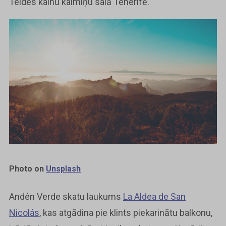
Teides kalnu kaimiņu salā Tenerifē.
Photo on
Unsplash
Andén Verde skatu laukums
La Aldea de San
Nicolás
, kas atgādina pie klints piekarinātu balkonu,