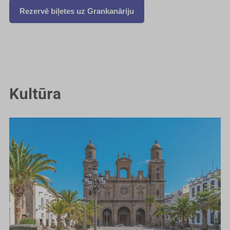
Rezervē biļetes uz Grankanāriju
Kultūra