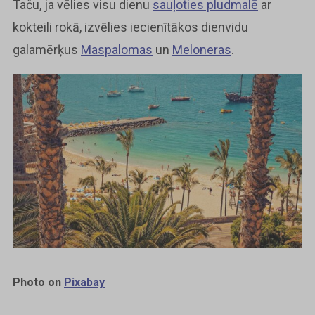
Taču, ja vēlies visu dienu
sauļoties pludmalē
ar
kokteili rokā, izvēlies iecienītākos dienvidu
galamērķus
Maspalomas
un
Meloneras
.
Photo on
Pixabay