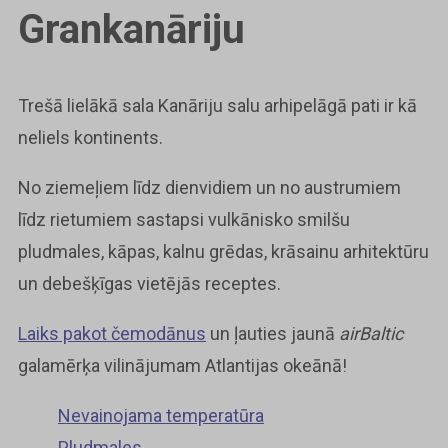
Grankanāriju
Trešā lielākā sala Kanāriju salu arhipelāgā pati ir kā
neliels kontinents.
No ziemeļiem līdz dienvidiem un no austrumiem
līdz rietumiem sastapsi vulkānisko smilšu
pludmales, kāpas, kalnu grēdas, krāsainu arhitektūru
un debešķīgas vietējās receptes.
Laiks pakot čemodānus
un ļauties jaunā
airBaltic
galamērķa vilinājumam Atlantijas okeānā!
Nevainojama temperatūra
Pludmales