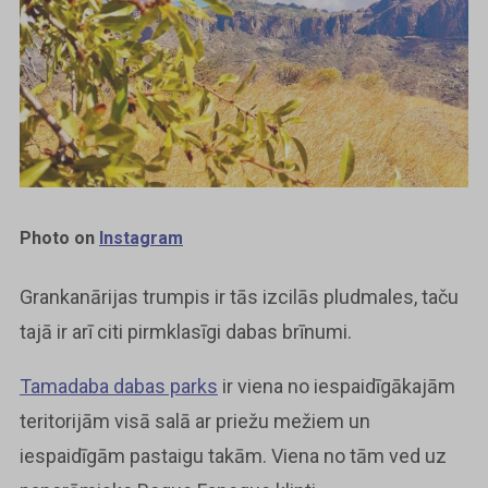
Photo on
Instagram
Grankanārijas trumpis ir tās izcilās pludmales, taču
tajā ir arī citi pirmklasīgi dabas brīnumi.
Tamadaba dabas parks
ir viena no iespaidīgākajām
teritorijām visā salā ar priežu mežiem un
iespaidīgām pastaigu takām. Viena no tām ved uz