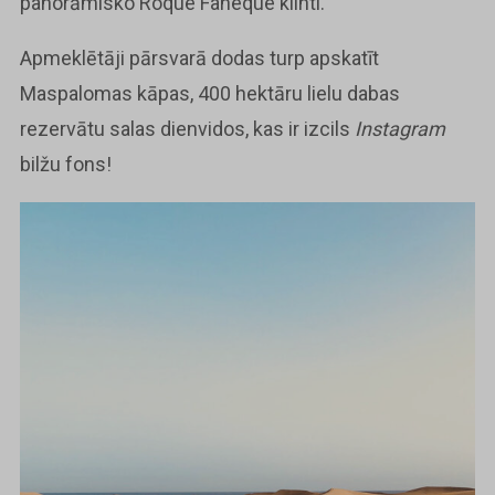
panorāmisko Roque Faneque klinti.
Apmeklētāji pārsvarā dodas turp apskatīt
Maspalomas kāpas, 400 hektāru lielu dabas
rezervātu salas dienvidos, kas ir izcils
Instagram
bilžu fons!