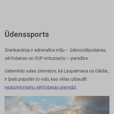
Ūdenssports
Grankanārija ir adrenalīna mīļu – ūdensslēpošanas,
sērfošanas un SUP entuziastu – paradīze.
Galamērķi salas ziemeļos, kā Laspalmasa un Gáldar,
ir īpaši populāri to vidū, kas vēlas izbaudīt
neaizmirstamu sērfošanas pieredzi
.