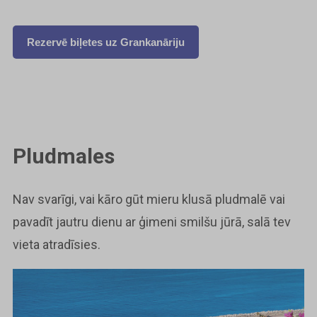
Rezervē biļetes uz Grankanāriju
Pludmales
Nav svarīgi, vai kāro gūt mieru klusā pludmalē vai
pavadīt jautru dienu ar ģimeni smilšu jūrā, salā tev
vieta atradīsies.