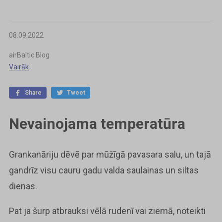
08.09.2022
airBaltic Blog
Vairāk
Share
Tweet
Nevainojama temperatūra
Grankanāriju dēvē par mūžīgā pavasara salu, un tajā
gandrīz visu cauru gadu valda saulainas un siltas
dienas.
Pat ja šurp atbrauksi vēlā rudenī vai ziemā, noteikti