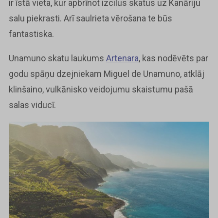
ir īstā vieta, kur apbrīnot izcilus skatus uz Kanāriju
salu piekrasti. Arī saulrieta vērošana te būs
fantastiska.
Unamuno skatu laukums
Artenara
, kas nodēvēts par
godu spāņu dzejniekam Miguel de Unamuno, atklāj
klinšaino, vulkānisko veidojumu skaistumu pašā
salas viducī.