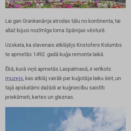
Lai gan Grankanārija atrodas tālu no kontinenta, tai
allaž bijusi nozīmīga loma Spānijas vēsturē.
Uzskata, ka slavenais atklājējs Kristofers Kolumbs
te apmetās 1492. gadā kuģa remonta laikā.
Ēkā, kurā viņš apmetās Laspalmasā, ir ierīkots
muzejs
, kas atklāj vairāk par kuģotāja laiku šeit, un
tajā apskatāmi dažādi ar kuģniecību saistīti
priekšmeti, kartes un gleznas.