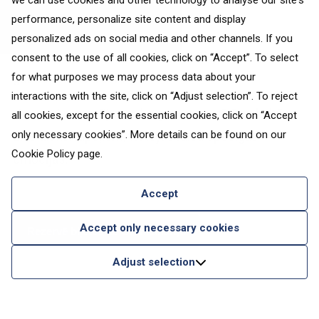
we can use cookies and other technology to analyse our site's
Photo on
Instagram
performance, personalize site content and display
personalized ads on social media and other channels. If you
Arī jūras veltes un zivis ir daļa no Grankanārijas
consent to the use of all cookies, click on “Accept”. To select
gastronomiskā DNS.
for what purposes we may process data about your
interactions with the site, click on “Adjust selection”. To reject
Sancocho
, sautējums, ko gatavo no vārītas baltās
all cookies, except for the essential cookies, click on “Accept
only necessary cookies”. More details can be found on our
zivs un kartupeļiem, vietējos raisa spēcīgas
Cookie Policy
page.
emocijas.
Accept
Accept only necessary cookies
Rezervē biļetes uz Grankanāriju
Adjust selection