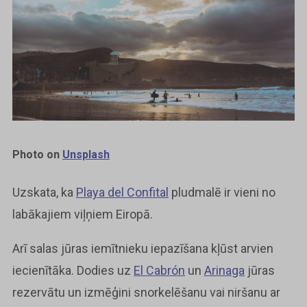
Photo on
Unsplash
Uzskata, ka
Playa del Confital
pludmalē ir vieni no
labākajiem viļņiem Eiropā.
Arī salas jūras iemītnieku iepazīšana kļūst arvien
iecienītāka. Dodies uz
El Cabrón
un
Arinaga
jūras
rezervātu un izmēģini snorkelēšanu vai niršanu ar