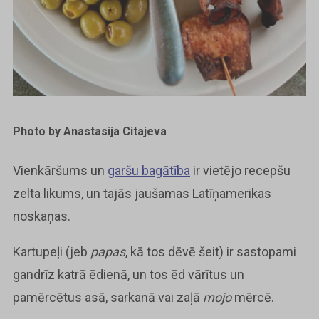
Photo by Anastasija Citajeva
Vienkāršums un
garšu bagātība
ir vietējo recepšu
zelta likums, un tajās jaušamas Latīņamerikas
noskaņas.
Kartupeļi (jeb
papas
, kā tos dēvē šeit) ir sastopami
gandrīz katrā ēdienā, un tos ēd vārītus un
pamērcētus asā, sarkanā vai zaļā
mojo
mērcē.