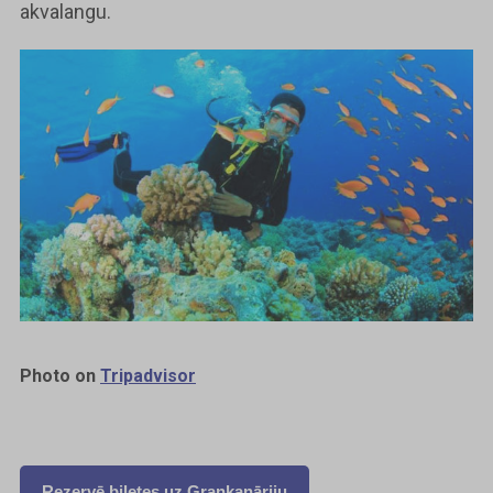
akvalangu.
Photo on
Tripadvisor
Rezervē biļetes uz Grankanāriju