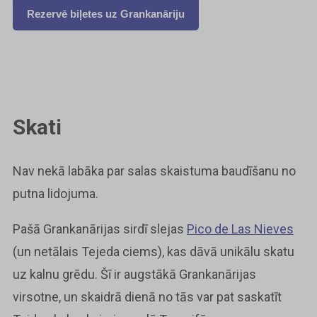
Rezervē biļetes uz Grankanāriju
Skati
Nav nekā labāka par salas skaistuma baudīšanu no
putna lidojuma.
Pašā Grankanārijas sirdī slejas
Pico de Las Nieves
(un netālais Tejeda ciems), kas dāvā unikālu skatu
uz kalnu grēdu. Šī ir augstākā Grankanārijas
virsotne, un skaidrā dienā no tās var pat saskatīt