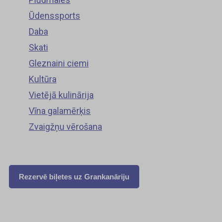
Ūdenssports
Daba
Skati
Gleznaini ciemi
Kultūra
Vietējā kulinārija
Vīna galamērķis
Zvaigžņu vērošana
Rezervē biļetes uz Grankanāriju