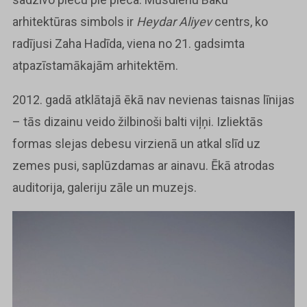
arhitektūras simbols ir
Heydar Aliyev
centrs, ko
radījusi Zaha Hadīda, viena no 21. gadsimta
atpazīstamākajām arhitektēm.
2012. gadā atklātajā ēkā nav nevienas taisnas līnijas
– tās dizainu veido žilbinoši balti viļņi. Izliektās
formas slejas debesu virzienā un atkal slīd uz
zemes pusi, saplūzdamas ar ainavu. Ēkā atrodas
auditorija, galeriju zāle un muzejs.