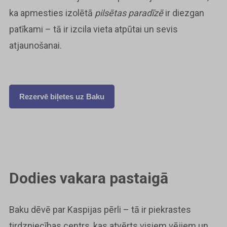
ka apmesties izolētā
pilsētas paradīzē
ir diezgan
patīkami – tā ir izcila vieta atpūtai un sevis
atjaunošanai.
Rezervē biļetes uz Baku
Dodies vakara pastaigā
Baku dēvē par Kaspijas pērli – tā ir piekrastes
tirdzniecības centrs, kas atvērts visiem vējiem un