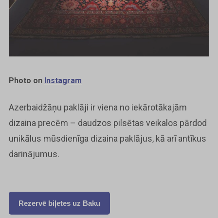
Photo on
Instagram
Azerbaidžāņu paklāji ir viena no iekārotākajām
dizaina precēm – daudzos pilsētas veikalos pārdod
unikālus mūsdienīga dizaina paklājus, kā arī antīkus
darinājumus.
Rezervē biļetes uz Baku