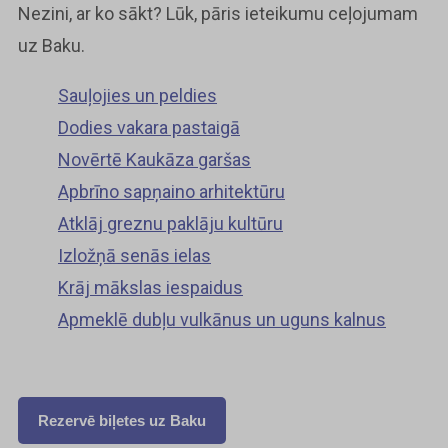
Nezini, ar ko sākt? Lūk, pāris ieteikumu ceļojumam
uz Baku.
Sauļojies un peldies
Dodies vakara pastaigā
Novērtē Kaukāza garšas
Apbrīno sapņaino arhitektūru
Atklāj greznu paklāju kultūru
Izložņā senās ielas
Krāj mākslas iespaidus
Apmeklē dubļu vulkānus un uguns kalnus
Rezervē biļetes uz Baku