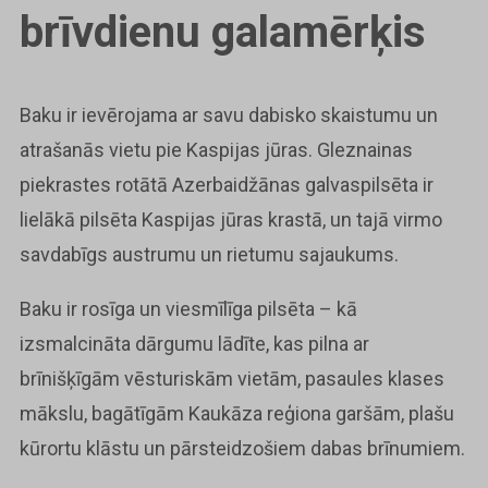
brīvdienu galamērķis
Baku ir ievērojama ar savu dabisko skaistumu un
atrašanās vietu pie Kaspijas jūras. Gleznainas
piekrastes rotātā Azerbaidžānas galvaspilsēta ir
lielākā pilsēta Kaspijas jūras krastā, un tajā virmo
savdabīgs austrumu un rietumu sajaukums.
Baku ir rosīga un viesmīlīga pilsēta – kā
izsmalcināta dārgumu lādīte, kas pilna ar
brīnišķīgām vēsturiskām vietām, pasaules klases
mākslu, bagātīgām Kaukāza reģiona garšām, plašu
kūrortu klāstu un pārsteidzošiem dabas brīnumiem.