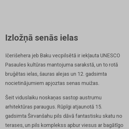
Izložņā senās ielas
Ičerišehera jeb Baku vecpilsētā ir iekļauta UNESCO
Pasaules kultūras mantojuma sarakstā, un to rotā
bruģētas ielas, šauras alejas un 12. gadsimta
nocietinājumiem apjoztas senas muižas.
Šeit viduslaiku noskaņas sastop austrumu
arhitektūras paraugus. Rūpīgi atjaunotā 15.
gadsimta Širvanšahu pils dāvā fantastisku skatu no
terases, un pils komplekss apbur viesus ar bagātīgo