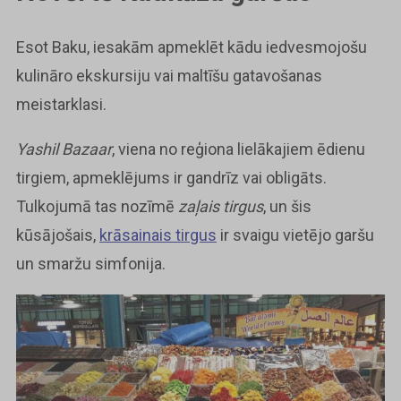
Esot Baku, iesakām apmeklēt kādu iedvesmojošu
kulināro ekskursiju vai maltīšu gatavošanas
meistarklasi.
Yashil Bazaar
, viena no reģiona lielākajiem ēdienu
tirgiem, apmeklējums ir gandrīz vai obligāts.
Tulkojumā tas nozīmē
zaļais tirgus
, un šis
kūsājošais,
krāsainais tirgus
ir svaigu vietējo garšu
un smaržu simfonija.