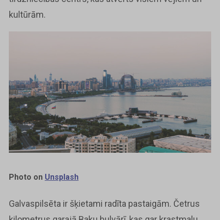
kultūrām.
Photo on
Unsplash
Galvaspilsēta ir šķietami radīta pastaigām. Četrus
kilometrus garajā Baku bulvārī, kas gar krastmalu