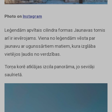
Photo on
Instagram
Leģendām apvītais cilindra formas Jaunavas tornis
arī ir ievērojams. Viena no leģendām vēsta par
jaunavu ar ugunssārtiem matiem, kura izglāba
vietējos ļaudis no verdzības.
Torņa korē atklājas izcila panorāma, jo sevišķi
saulrietā.