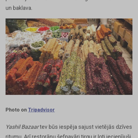
un baklava.
Photo on
Tripadvisor
Yashil Bazaar
tev būs iespēja sajust vietējās dzīves
ritumu. Arī restorānu šefpavāri tirgu ir ļoti iecienījuši