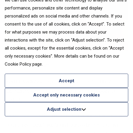
we can use cookies and other technology to analyse our site's
performance, personalize site content and display
personalized ads on social media and other channels. If you
consent to the use of all cookies, click on “Accept”. To select
for what purposes we may process data about your
interactions with the site, click on “Adjust selection”. To reject
all cookies, except for the essential cookies, click on “Accept
only necessary cookies”. More details can be found on our
Cookie Policy
page.
Photo on
Instagram
Accept
Baku ir Kaukāza reģiona kultūras centrs, un tās
dažādajās galerijas mājo magnētiska modernā
Accept only necessary cookies
māksla.
Adjust selection
Modernās mākslas muzejs
lutina apmeklētājus ar
oriģināliem Dali, Šagāla un Pikaso darbiem, kā arī