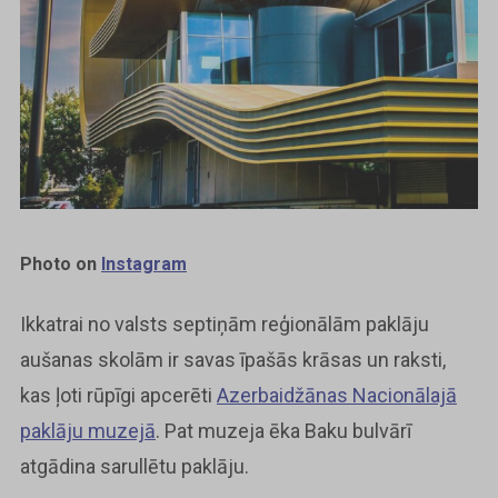
Photo on
Instagram
Ikkatrai no valsts septiņām reģionālām paklāju
aušanas skolām ir savas īpašās krāsas un raksti,
kas ļoti rūpīgi apcerēti
Azerbaidžānas Nacionālajā
paklāju muzejā
. Pat muzeja ēka Baku bulvārī
atgādina sarullētu paklāju.