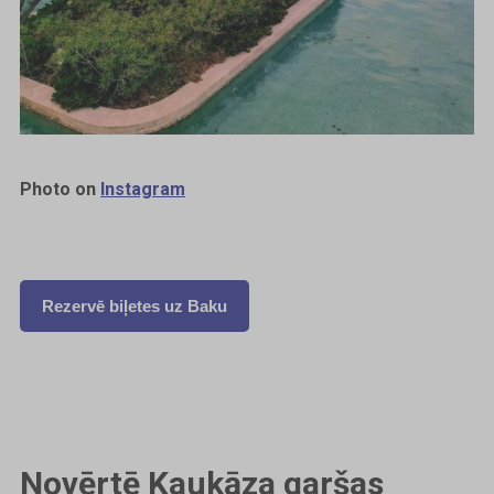
Photo on
Instagram
Rezervē biļetes uz Baku
Novērtē Kaukāza garšas