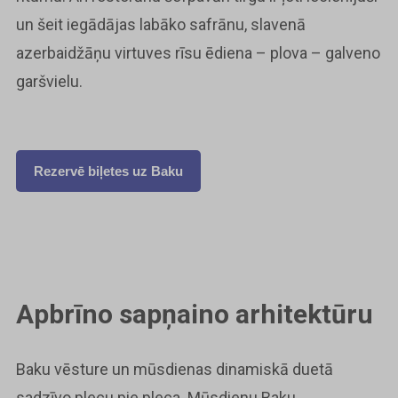
un šeit iegādājas labāko safrānu, slavenā
azerbaidžāņu virtuves rīsu ēdiena – plova – galveno
garšvielu.
Rezervē biļetes uz Baku
Apbrīno sapņaino arhitektūru
Baku vēsture un mūsdienas dinamiskā duetā
sadzīvo plecu pie pleca. Mūsdienu Baku