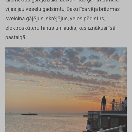
vijas jau veselu gadsimtu, Baku līča vēja brāzmas
sveicina gājējus, skrējējus, velosipēdistus,
elektroskūteru fanus un ļaudis, kas iznākuši īsā
pastaigā.