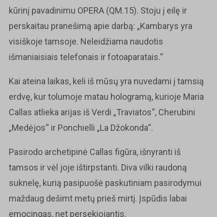
kūrinį pavadinimu OPERA (QM.15). Stoju į eilę ir
perskaitau pranešimą apie darbą: „Kambarys yra
visiškoje tamsoje. Neleidžiama naudotis
išmaniaisiais telefonais ir fotoaparatais.“
Kai ateina laikas, keli iš mūsų yra nuvedami į tamsią
erdvę, kur tolumoje matau hologramą, kurioje Maria
Callas atlieka arijas iš Verdi „Traviatos“, Cherubini
„Medėjos“ ir Ponchielli „La Džokonda“.
Pasirodo archetipinė Callas figūra, išnyranti iš
tamsos ir vėl joje ištirpstanti. Diva vilki raudoną
suknelę, kurią pasipuošė paskutiniam pasirodymui
maždaug dešimt metų prieš mirtį. Įspūdis labai
emocingas, net persekiojantis.