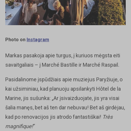
Photo on
Instagram
Markas pasakoja apie turgus, į kuriuos mėgsta eiti
savaitgaliais – į Marché Bastille ir Marché Raspail.
Pasidalinome įspūdžiais apie muziejus Paryžiuje, o
kai užsiminiau, kad planuoju apsilankyti Hôtel de la
Marine, jis sušunka: „Ar įsivaizduojate, jis yra visai
šalia manęs, bet aš ten dar nebuvau! Bet aš girdėjau,
kad po renovacijos jis atrodo fantastiškai!
Très
magnifique!
“