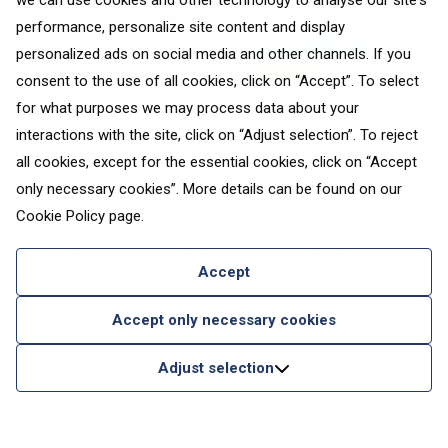
we can use cookies and other technology to analyse our site's
performance, personalize site content and display
personalized ads on social media and other channels. If you
consent to the use of all cookies, click on “Accept”. To select
for what purposes we may process data about your
Photo on
Instagram
interactions with the site, click on “Adjust selection”. To reject
all cookies, except for the essential cookies, click on “Accept
Rožės ką tik baigė žydėti, randu kelis žmones,
only necessary cookies”. More details can be found on our
sėdinčius ant suoliukų ir piešiančius. Ten yra stalas
Cookie Policy
page.
su knygomis ir pieštukais, o septynerių metų
Accept
mergaitė tempiasi mokytoją už prijuostės,
norėdama parodyti jam savo piešinį.
Accept only necessary cookies
Tokia rami šeštadienio popietė. Ir pati nejučia
Adjust selection
pasiimu popieriaus lapą ir kelis pieštukus. Nepiešiau
daug metų ir man tai labai patinka.