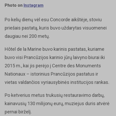
Photo on
Instagram
Po kelių dienų vėl esu Concorde aikštėje, stoviu
priešais pastatą, kuris buvo uždarytas visuomenei
daugiau nei 200 metų.
Hôtel de la Marine buvo karinis pastatas, kuriame
buvo visi Prancūzijos karinio jūrų laivyno biurai iki
2015 m., kai jis perėjo į Centre des Monuments
Nationaux – istorinius Prancūzijos pastatus ir
vietas valdančios vyriausybinės institucijos rankas.
Po ketverius metus trukusių restauravimo darbų,
kainavusių 130 milijonų eurų, muziejus duris atvėrė
pernai birželį.