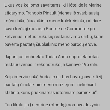
Likus vos kelioms savaitėms iki Hôtel de la Marine
atidarymo, François Pinault (vienas iš svarbiausių
mūsų laikų šiuolaikinio meno kolekcininkų) atidarė
savo trečiąjį muziejų Bourse de Commerce po
ketverius metus trukusių restauravimo darbų, kurie
pavertė pastatą šiuolaikinio meno parodų erdve.
Japonijos architekto Tadao Ando suprojektuotas
restauravimas ir rekonstrukcija kainavo 195 mln.
Kaip interviu sakė Ando, ​​jo darbas buvo „paversti šį
pastatą šiuolaikinio meno muziejumi, neliečiant
statinio, kuris priskiriamas istoriniam paminklui“.
Tuo tikslu jis į centrinę rotondą įmontavo devynių