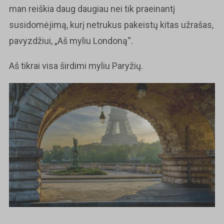
man reiškia daug daugiau nei tik praeinantį
susidomėjimą, kurį netrukus pakeistų kitas užrašas,
pavyzdžiui, „Aš myliu Londoną“.
Aš tikrai visa širdimi myliu Paryžių.