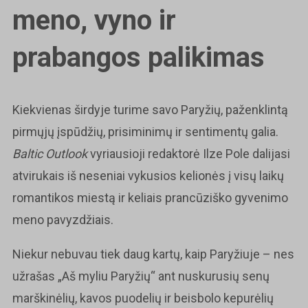
meno, vyno ir
prabangos palikimas
Kiekvienas širdyje turime savo Paryžių, paženklintą
pirmųjų įspūdžių, prisiminimų ir sentimentų galia.
Baltic Outlook
vyriausioji redaktorė Ilze Pole dalijasi
atvirukais iš neseniai vykusios kelionės į visų laikų
romantikos miestą ir keliais prancūziško gyvenimo
meno pavyzdžiais.
Niekur nebuvau tiek daug kartų, kaip Paryžiuje – nes
užrašas „Aš myliu Paryžių“ ant nuskurusių senų
marškinėlių, kavos puodelių ir beisbolo kepurėlių