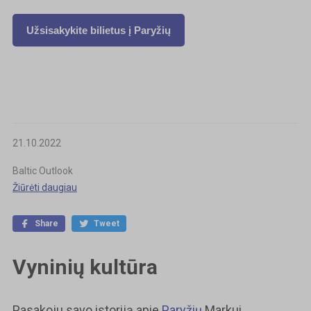
Užsisakykite bilietus į Paryžių
21.10.2022
Baltic Outlook
Žiūrėti daugiau
Share
Tweet
Vyninių kultūra
Pasakoju savo istoriją apie
Paryžių
Markui