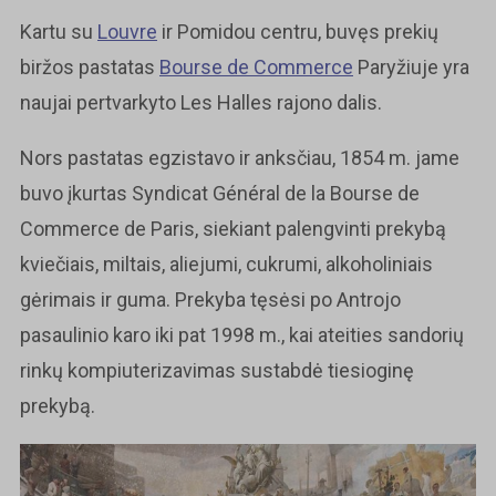
Kartu su
Louvre
ir Pomidou centru, buvęs prekių
biržos pastatas
Bourse de Commerce
Paryžiuje yra
naujai pertvarkyto Les Halles rajono dalis.
Nors pastatas egzistavo ir anksčiau, 1854 m. jame
buvo įkurtas Syndicat Général de la Bourse de
Commerce de Paris, siekiant palengvinti prekybą
kviečiais, miltais, aliejumi, cukrumi, alkoholiniais
gėrimais ir guma. Prekyba tęsėsi po Antrojo
pasaulinio karo iki pat 1998 m., kai ateities sandorių
rinkų kompiuterizavimas sustabdė tiesioginę
prekybą.