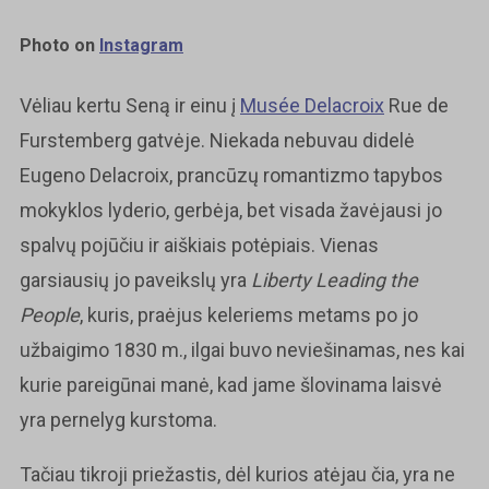
Photo on
Instagram
Vėliau kertu Seną ir einu į
Musée Delacroix
Rue de
Furstemberg gatvėje. Niekada nebuvau didelė
Eugeno Delacroix, prancūzų romantizmo tapybos
mokyklos lyderio, gerbėja, bet visada žavėjausi jo
spalvų pojūčiu ir aiškiais potėpiais. Vienas
garsiausių jo paveikslų yra
Liberty Leading the
People
, kuris, praėjus keleriems metams po jo
užbaigimo 1830 m., ilgai buvo neviešinamas, nes kai
kurie pareigūnai manė, kad jame šlovinama laisvė
yra pernelyg kurstoma.
Tačiau tikroji priežastis, dėl kurios atėjau čia, yra ne