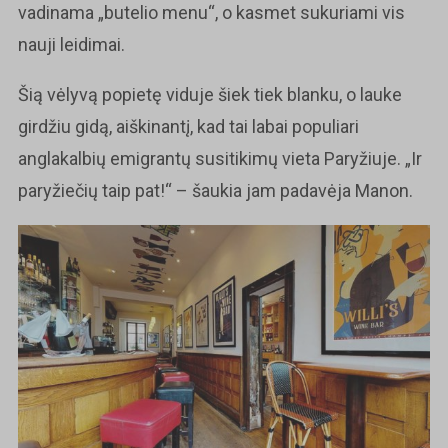
vadinama „butelio menu“, o kasmet sukuriami vis
nauji leidimai.
Šią vėlyvą popietę viduje šiek tiek blanku, o lauke
girdžiu gidą, aiškinantį, kad tai labai populiari
anglakalbių emigrantų susitikimų vieta Paryžiuje. „Ir
paryžiečių taip pat!“ – šaukia jam padavėja Manon.