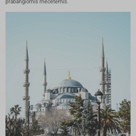
prabangiomis mečetėmis.