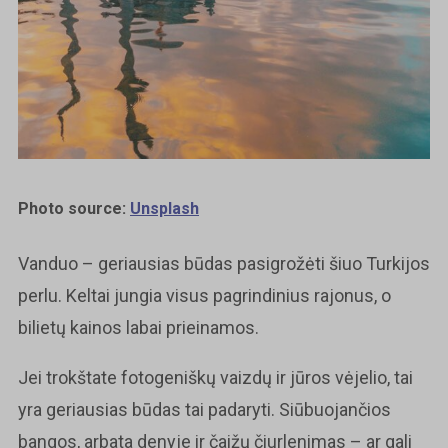
Photo source:
Unsplash
Vanduo – geriausias būdas pasigrožėti šiuo Turkijos
perlu. Keltai jungia visus pagrindinius rajonus, o
bilietų kainos labai prieinamos.
Jei trokštate fotogeniškų vaizdų ir jūros vėjelio, tai
yra geriausias būdas tai padaryti. Siūbuojančios
bangos, arbata denyje ir čaižų čiurlenimas – ar gali