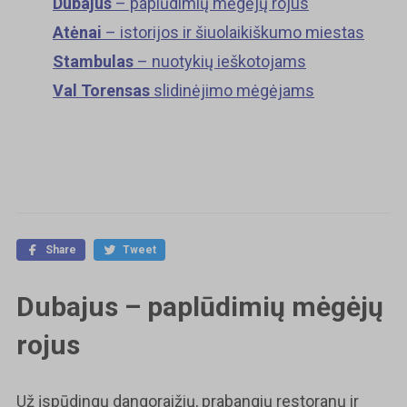
Dubajus
– paplūdimių mėgėjų rojus
Atėnai
– istorijos ir šiuolaikiškumo miestas
Stambulas
– nuotykių ieškotojams
Val Torensas
slidinėjimo mėgėjams
Share
Tweet
Dubajus – paplūdimių mėgėjų
rojus
Už įspūdingų dangoraižių, prabangių restoranų ir