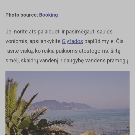
Photo source:
Booking
Jei norite atsipalaiduoti ir pasimėgauti saulės
voniomis, apsilankykite
Glyfados
paplūdimyje. Čia
rasite viską, ko reikia puikioms atostogoms: šiltą
smėlį, skaidrų vandenį ir daugybę vandens pramogų.