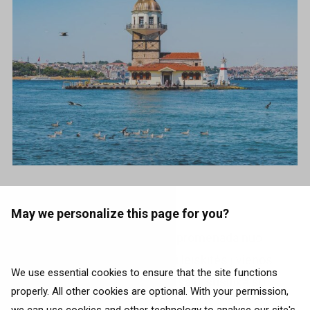
Photo source:
Unsplash
May we personalize this page for you?
Arba pasivaikščiokite Bosforo promenada nuo
Arnavutköy iki Bebek. Ir būtinai leiskitės į vienos
We use essential cookies to ensure that the site functions
dienos išvyką į vieną iš Princų salų, susitikę su
properly. All other cookies are optional. With your permission,
Marmuro jūra.