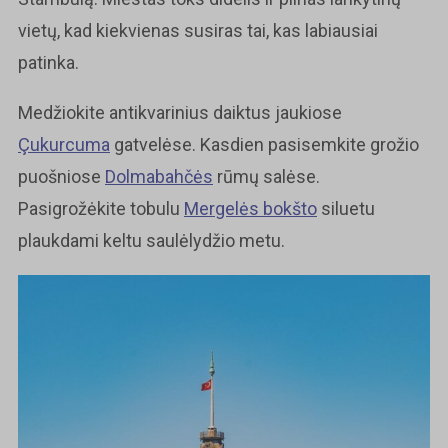
vietų, kad kiekvienas susiras tai, kas labiausiai
patinka.
Medžiokite antikvarinius daiktus jaukiose
Çukurcuma
gatvelėse. Kasdien pasisemkite grožio
puošniose
Dolmabahčės
rūmų salėse.
Pasigrožėkite tobulu
Mergelės bokšto
siluetu
plaukdami keltu saulėlydžio metu.