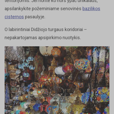
teritorijomis. Jei norite ko nors ypač unikalaus,
apsilankykite požeminiame senovinės
bazilikos
cisternos
pasaulyje.
O labirintiniai Didžiojo turgaus koridoriai –
nepakartojamas apsipirkimo nuotykis.