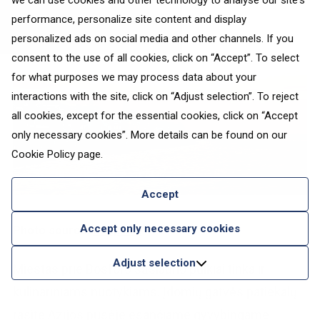
we can use cookies and other technology to analyse our site's
performance, personalize site content and display
personalized ads on social media and other channels. If you
consent to the use of all cookies, click on “Accept”. To select
for what purposes we may process data about your
interactions with the site, click on “Adjust selection”. To reject
all cookies, except for the essential cookies, click on “Accept
only necessary cookies”. More details can be found on our
Cookie Policy
page.
Accept
Accept only necessary cookies
Photo source:
Unsplash
Adjust selection
Miestas prie Bosforo sąsiaurio puikiai tinka ir
kulinariniams nuotykiams. Įdomių gatvės patiekalų
rasite Azijos pusėje esančiame gyvybingame