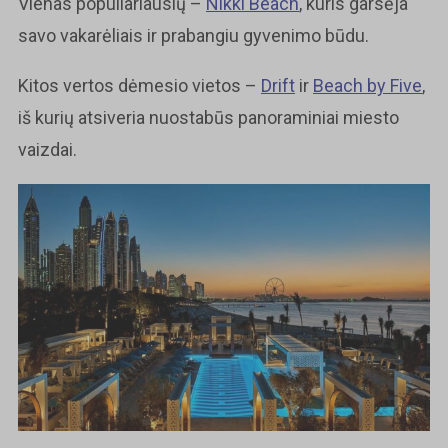
Vienas populiariausių –
Nikki Beach
, kuris garsėja
savo vakarėliais ir prabangiu gyvenimo būdu.
Kitos vertos dėmesio vietos –
Drift
ir
Beach by Five
,
iš kurių atsiveria nuostabūs panoraminiai miesto
vaizdai.