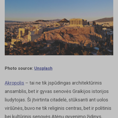
Photo source:
Unsplash
Akropolis
– tai ne tik įspūdingas architektūrinis
ansamblis, bet ir gyvas senovės Graikijos istorijos
liudytojas. Ši įtvirtinta citadelė, stūksanti ant uolos
viršūnės, buvo ne tik religinis centras, bet ir politinis
bei kultūrinis senovės Atėnų gyvenimo židinys.