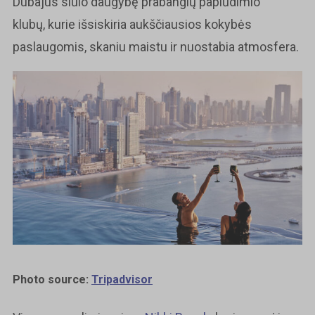
Dubajus siūlo daugybę prabangių paplūdimio
klubų, kurie išsiskiria aukščiausios kokybės
paslaugomis, skaniu maistu ir nuostabia atmosfera.
Photo source:
Tripadvisor