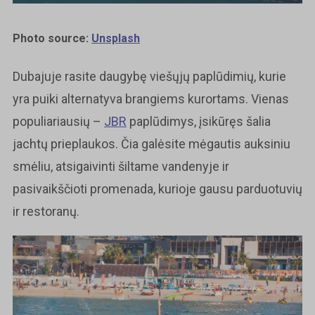
Photo source:
Unsplash
Dubajuje rasite daugybę viešųjų paplūdimių, kurie
yra puiki alternatyva brangiems kurortams. Vienas
populiariausių –
JBR
paplūdimys, įsikūręs šalia
jachtų prieplaukos. Čia galėsite mėgautis auksiniu
smėliu, atsigaivinti šiltame vandenyje ir
pasivaikščioti promenada, kurioje gausu parduotuvių
ir restoranų.