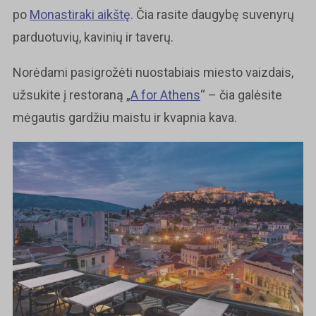
po
Monastiraki aikštę
. Čia rasite daugybę suvenyrų
parduotuvių, kavinių ir taverų.
Norėdami pasigrožėti nuostabiais miesto vaizdais,
užsukite į restoraną „
A for Athens
“ – čia galėsite
mėgautis gardžiu maistu ir kvapnia kava.