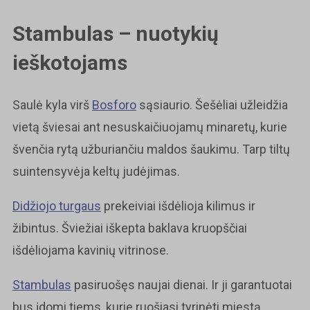
Stambulas – nuotykių
ieškotojams
Saulė kyla virš
Bosforo
sąsiaurio. Šešėliai užleidžia
vietą šviesai ant nesuskaičiuojamų minaretų, kurie
švenčia rytą užburiančiu maldos šaukimu. Tarp tiltų
suintensyvėja keltų judėjimas.
Didžiojo turgaus
prekeiviai išdėlioja kilimus ir
žibintus. Šviežiai iškepta baklava kruopščiai
išdėliojama kavinių vitrinose.
Stambulas
pasiruošęs naujai dienai. Ir ji garantuotai
bus įdomi tiems, kurie ruošiasi tyrinėti miestą.