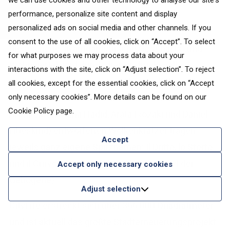
we can use cookies and other technology to analyse our site's
performance, personalize site content and display
Photo by Alberto Fanelli
personalized ads on social media and other channels. If you
consent to the use of all cookies, click on “Accept”. To select
Dieses neue, avantgardistische Geschäfts- und
for what purposes we may process data about your
Wohnviertel wird durch drei eindrucksvolle
interactions with the site, click on “Adjust selection”. To reject
Wolkenkratzer dominiert und hat die Kulisse der
all cookies, except for the essential cookies, click on “Accept
only necessary cookies”. More details can be found on our
Stadt definitiv verändert. Die von drei Star-
Cookie Policy
page.
Architekten (Zaha Hadid, Arata Isozaki und Daniel
Libeskind) entworfenen Wolkenkratzer tragen
Accept
jeweils ganz eigene Spitznamen: Il Dritto, lo Storto
und il Curvo (der Gerade, der Krumme und der
Accept only necessary cookies
Gebogene).
Adjust selection
CityLife erstreckt sich über 366.000 Quadratmeter
und ist aktuell das größte Stadterneuerungsprojekt