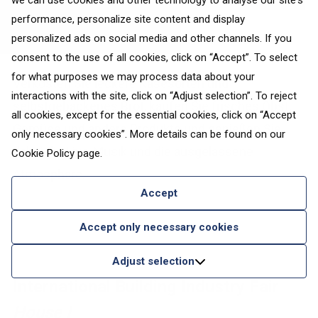
we can use cookies and other technology to analyse our site's
performance, personalize site content and display
personalized ads on social media and other channels. If you
Photo source:
Live Riga
consent to the use of all cookies, click on “Accept”. To select
for what purposes we may process data about your
Verkosten Sie leckere Käsesorten und
interactions with the site, click on “Adjust selection”. To reject
selbstgebackenes Brot, kaufen Sie frisches Obst,
all cookies, except for the essential cookies, click on “Accept
Gemüse und andere Produkte und genießen Sie
only necessary cookies”. More details can be found on our
dabei die Live-Musik und die ausgelassene
Cookie Policy
page.
Atmosphäre.
Accept
Accept only necessary cookies
Adjust selection
International Building Industry Fair
House I