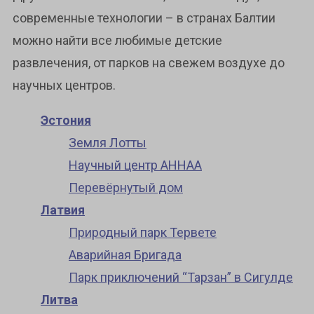
современные технологии – в странах Балтии
можно найти все любимые детские
развлечения, от парков на свежем воздухе до
научных центров.
Эстония
Земля Лотты
Научный центр AHHAA
Перевёрнутый дом
Латвия
Природный парк Тервете
Аварийная Бригада
Парк приключений “Тарзан” в Сигулде
Литва