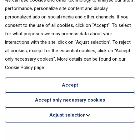
we can use cookies and other technology to analyse our site's
Культура
performance, personalize site content and display
personalized ads on social media and other channels. If you
consent to the use of all cookies, click on “Accept”. To select
Посетите самые
for what purposes we may process data about your
interactions with the site, click on “Adjust selection”. To reject
популярные места
all cookies, except for the essential cookies, click on “Accept
only necessary cookies”. More details can be found on our
Cookie Policy
page.
Статьи по теме
Accept
Accept only necessary cookies
Adjust selection