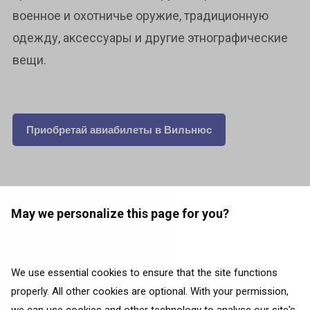
военное и охотничье оружие, традиционную
одежду, аксессуары и другие этнографические
вещи.
Приобретай авиабилеты в Вильнюс
May we personalize this page for you?
Текст: Liina Tammepõld
We use essential cookies to ensure that the site functions
properly. All other cookies are optional. With your permission,
Латвия
Другие
Природа
Приключение