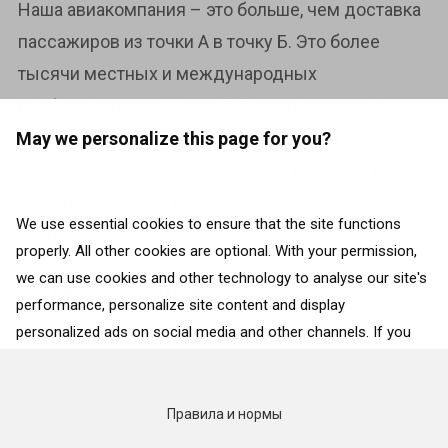
Наша авиакомпания – это больше, чем доставка
пассажиров из точки А в точку Б. Это более
тысячи местных и международных
профессионалов. Более 400 специалистов в
области высоких технологий. Высокая
May we personalize this page for you?
надёжность и безопасность при доставке наших
клиентов в самые необходимые для них
We use essential cookies to ensure that the site functions
направления.
properly. All other cookies are optional. With your permission,
we can use cookies and other technology to analyse our site's
ВСЕ ВИДЕО НА YOUTUBE
performance, personalize site content and display
personalized ads on social media and other channels. If you
consent to the use of all cookies, click on “Accept”. To select
for what purposes we may process data about your
interactions with the site, click on “Adjust selection”. To reject
Правила и нормы
all cookies, except for the essential cookies, click on “Accept