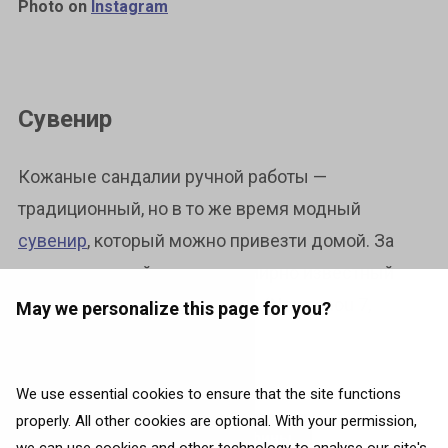
Photo on
Instagram
Сувенир
Кожаные сандалии ручной работы —
традиционный, но в то же время модный
сувенир
, который можно привезти домой. За
ними отправляйтесь во всемирно известный
магазин сандалий Melissinos (Normanou 7,
May we personalize this page for you?
Monastiraki).
We use essential cookies to ensure that the site functions
properly. All other cookies are optional. With your permission,
Приобретай авиабилеты в Афины