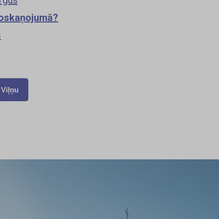
 noskaņojumā?
s
 Viļņu