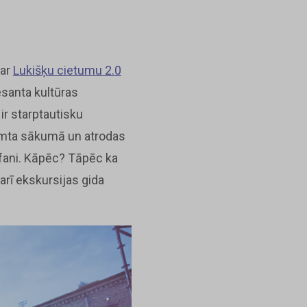
Par
Lukišķu cietumu 2.0
esanta kultūras
ir starptautisku
simta sākumā un atrodas
fani. Kāpēc? Tāpēc ka
rī ekskursijas gida