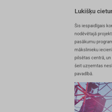
Lukišķu ciet
Šis iespaidīgais ko
nodēvētajā projekt
pasākumu programma
mākslinieku iecien
pilsētas centrā, u
šeit uzņemtas nesk
pavadībā.