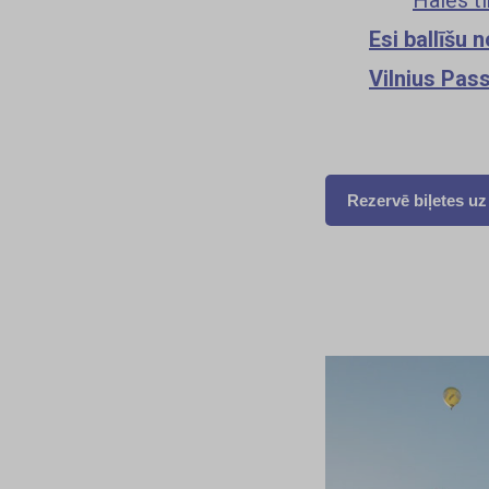
Esi ballīšu
Vilnius Pas
Rezervē biļetes uz