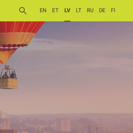
EN
ET
LV
LT
RU
DE
FI