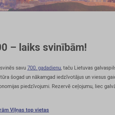
00 – laiks svinībām!
 svinēs savu
700. gadadienu
, taču Lietuvas galvaspil
 stūra šogad un nākamgad iedzīvotājus un viesus gai
onomijas piedzīvojumi. Rezervē ceļojumu, liec galvā 
rām Viļņas top vietas