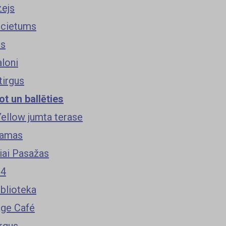
ejs
 cietums
is
aloni
tirgus
t un ballēties
Yellow jumta terase
Namas
iai Pasažas
 4
iblioteka
ge Café
irgus