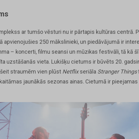
ums
mplekss ar tumšo vēsturi nu ir pārtapis kultūras centrā. 
ā apvienojušies 250 mākslinieki, un piedāvājumā ir inter
 – koncerti, filmu seansi un mūzikas festivāli, tā kā šī 
īta uzstāšanās vieta. Lukišķu cietums ir būvēts 20. gad
n šeit straumēm vien plūst
Netflix
seriāla
Stranger Things
aitāmas jaunākās sezonas ainas. Cietumā ir pieejamas a