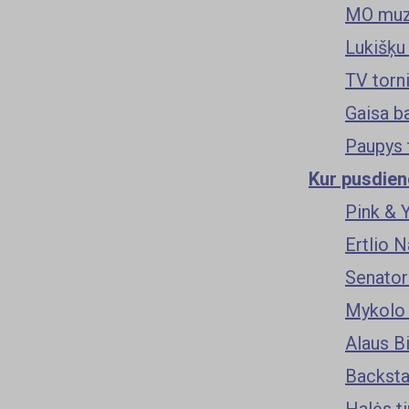
MO muz
Lukišķu
TV torn
Gaisa b
Paupys 
Kur pusdieno
Pink & 
Ertlio 
Senator
Mykolo
Alaus B
Backsta
Halės t