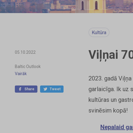
Kultūra
Viļņai 7
05.10.2022
Baltic Outlook
Vairāk
2023. gadā Viļņa
garlaicīga. Ik uz
Share
Tweet
kultūras un gastr
svinēsim kopā!
Nepalaid ga