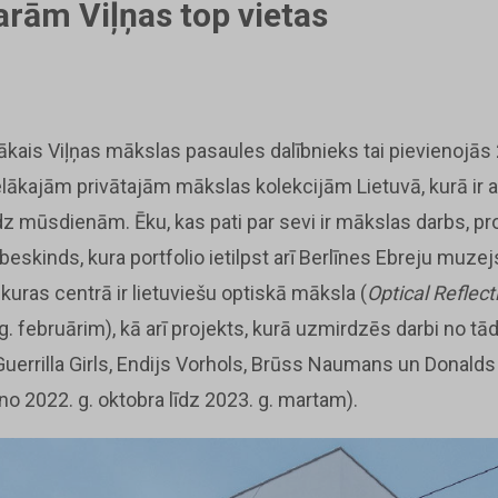
arām Viļņas top vietas
gākais Viļņas mākslas pasaules dalībnieks tai pievienojās
ielākajām privātajām mākslas kolekcijām Lietuvā, kurā ir
z mūsdienām. Ēku, kas pati par sevi ir mākslas darbs, proj
ibeskinds, kura portfolio ietilpst arī Berlīnes Ebreju muze
 kuras centrā ir lietuviešu optiskā māksla (
Optical Reflect
 g. februārim), kā arī projekts, kurā uzmirdzēs darbi no 
uerrilla Girls, Endijs Vorhols, Brūss Naumans un Donalds
no 2022. g. oktobra līdz 2023. g. martam).