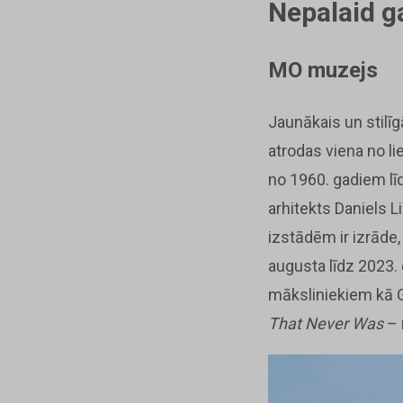
Nepalaid g
MO muzejs
Jaunākais un stilī
atrodas viena no l
no 1960. gadiem līd
arhitekts Daniels L
izstādēm ir izrāde,
augusta līdz 2023.
māksliniekiem kā G
That Never Was
– 