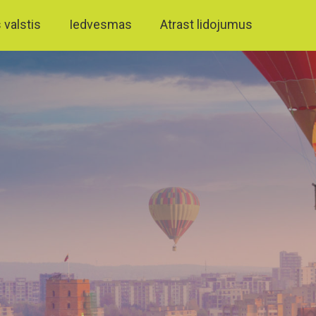
 valstis
Iedvesmas
Atrast lidojumus