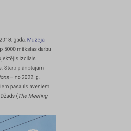
 2018. gadā.
Muzejā
 ap 5000 mākslas darbu
ektējis izcilais
js. Starp plānotajām
ions
– no 2022. g.
tādiem pasaulslaveniem
 Džads (
The Meeting