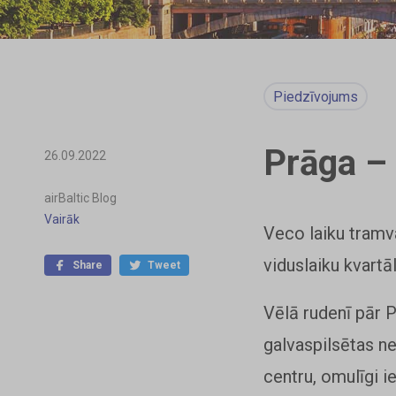
Piedzīvojums
Prāga – 
26.09.2022
airBaltic Blog
Vairāk
Veco laiku tramva
viduslaiku kvartāl
Share
Tweet
Vēlā rudenī pār P
galvaspilsētas n
centru, omulīgi i