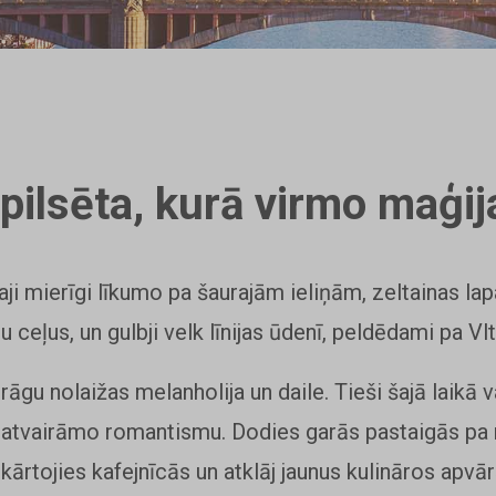
pilsēta, kurā virmo maģij
ji mierīgi līkumo pa šaurajām ieliņām, zeltainas lap
u ceļus, un gulbji velk līnijas ūdenī, peldēdami pa Vl
rāgu nolaižas melanholija un daile. Tieši šajā laikā v
eatvairāmo romantismu. Dodies garās pastaigās pa n
ekārtojies kafejnīcās un atklāj jaunus kulināros apvā