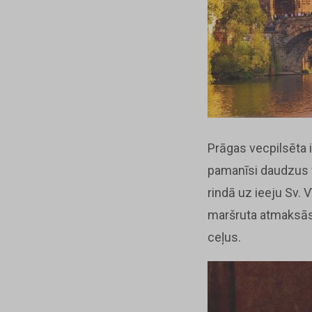
Prāgas vecpilsēta i
pamanīsi daudzus v
rindā uz ieeju Sv. V
maršruta atmaksāsi
ceļus.