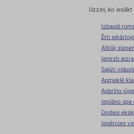
Uzzini, ko iesākt
Izbaudi roma
Ērti iekārtoj
Atklāj slepe
Ienirsti aiz
Sajūti vidus
Apmeklē kla
Apbrīno jūge
Ieplāno spa 
Dodies eksku
Iepērcies vi