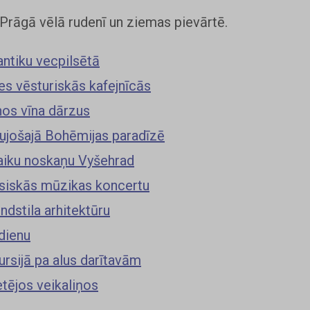
 Prāgā vēlā rudenī un ziemas pievārtē.
ntiku vecpilsētā
ies vēsturiskās kafejnīcās
nos vīna dārzus
raujošajā Bohēmijas paradīzē
laiku noskaņu Vyšehrad
siskās mūzikas koncertu
ndstila arhitektūru
dienu
rsijā pa alus darītavām
etējos veikaliņos