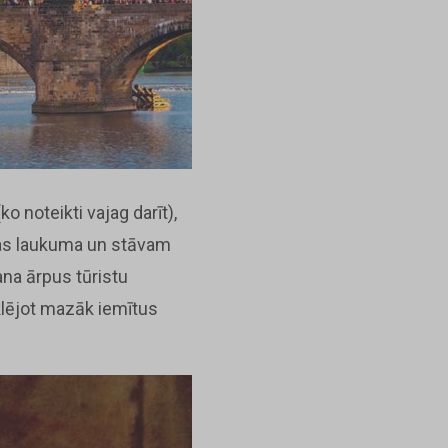
o noteikti vajag darīt),
ētas laukuma un stāvam
šana ārpus tūristu
klējot mazāk iemītus