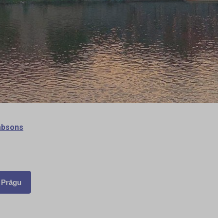
absons
z Prāgu