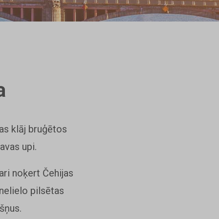
a
as klāj bruģētos
tavas upi.
ari noķert Čehijas
elielo pilsētas
ršņus.