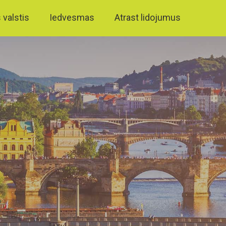
 valstis
Iedvesmas
Atrast lidojumus