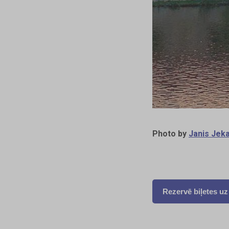
Photo by
Janis Jek
Rezervē biļetes u