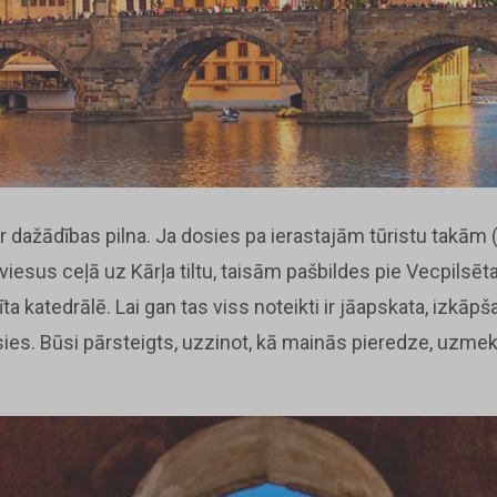
r dažādības pilna. Ja dosies pa ierastajām tūristu takām (k
iesus ceļā uz Kārļa tiltu, taisām pašbildes pie Vecpils
īta katedrālē. Lai gan tas viss noteikti ir jāapskata, izkāp
es. Būsi pārsteigts, uzzinot, kā mainās pieredze, uzme