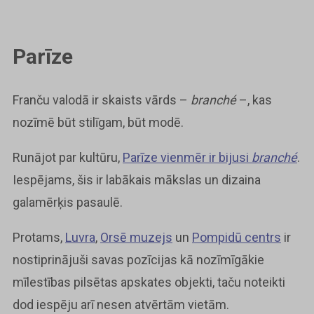
Parīze
Franču valodā ir skaists vārds –
branché
–, kas
nozīmē būt stilīgam, būt modē.
Runājot par kultūru,
Parīze vienmēr ir bijusi
branché
.
Iespējams, šis ir labākais mākslas un dizaina
galamērķis pasaulē.
Protams,
Luvra
,
Orsē muzejs
un
Pompidū centrs
ir
nostiprinājuši savas pozīcijas kā nozīmīgākie
mīlestības pilsētas apskates objekti, taču noteikti
dod iespēju arī nesen atvērtām vietām.