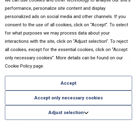
we can use cookies and other technology to analyse our site's
performance, personalize site content and display
personalized ads on social media and other channels. If you
consent to the use of all cookies, click on “Accept”. To select
for what purposes we may process data about your
interactions with the site, click on “Adjust selection”. To reject
all cookies, except for the essential cookies, click on “Accept
only necessary cookies”. More details can be found on our
Cookie Policy
page.
Photo source:
BertaBerlin
Accept
Runājot par Kreicbergu, Friedrichshain-Kreuzberg
Accept only necessary cookies
apkaime kā allaž ir stilīgākā apkaime Berlīnē – ir
Adjust selection
maz tai līdzvērtīgu vietu Vācijā un varbūt pat visā
pasaulē.