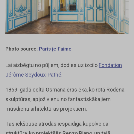
Photo source:
Paris je t’aime
Lai aizbēgtu no pūļiem, dodies uz izcilo
Fondation
Jérôme Seydoux-Pathé
.
1869. gadā celtā Osmana ēras ēka, ko rotā Rodēna
skulptūras, apjož vienu no fantastiskākajiem
mūsdienu arhitektūras projektiem.
Tās iekšpusē atrodas iespaidīga kupolveida
struktūra, ko projektējis Renzo Piano, un tajā