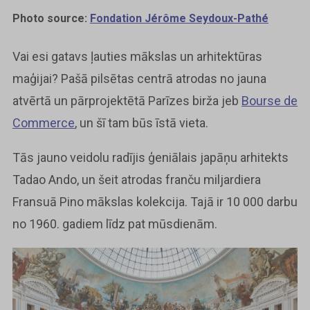
Photo source:
Fondation Jérôme Seydoux-Pathé
Vai esi gatavs ļauties mākslas un arhitektūras
maģijai? Pašā pilsētas centrā atrodas no jauna
atvērtā un pārprojektētā Parīzes birža jeb
Bourse de
Commerce
, un šī tam būs īstā vieta.
Tās jauno veidolu radījis ģeniālais japāņu arhitekts
Tadao Ando, un šeit atrodas franču miljardiera
Fransuā Pino mākslas kolekcija. Tajā ir 10 000 darbu
no 1960. gadiem līdz pat mūsdienām.