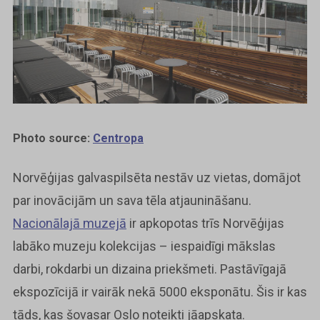
Photo source:
Centropa
Norvēģijas galvaspilsēta nestāv uz vietas, domājot
par inovācijām un sava tēla atjaunināšanu.
Nacionālajā muzejā
ir apkopotas trīs Norvēģijas
labāko muzeju kolekcijas – iespaidīgi mākslas
darbi, rokdarbi un dizaina priekšmeti. Pastāvīgajā
ekspozīcijā ir vairāk nekā 5000 eksponātu. Šis ir kas
tāds, kas šovasar Oslo noteikti jāapskata.