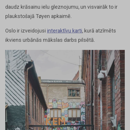
daudz krāsainu ielu gleznojumu, un visvairāk to ir
plaukstošajā Tøyen apkaimē.
Oslo ir izveidojusi
interaktīvu karti
, kurā atzīmēts
ikviens urbānās mākslas darbs pilsētā.