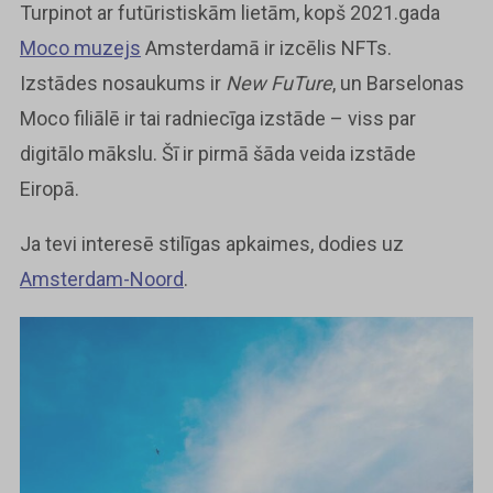
Turpinot ar futūristiskām lietām, kopš 2021.gada
Moco muzejs
Amsterdamā ir izcēlis NFTs.
Izstādes nosaukums ir
New FuTure
, un Barselonas
Moco filiālē ir tai radniecīga izstāde – viss par
digitālo mākslu. Šī ir pirmā šāda veida izstāde
Eiropā.
Ja tevi interesē stilīgas apkaimes, dodies uz
Amsterdam-Noord
.