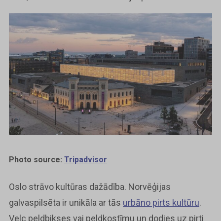
Photo source:
Tripadvisor
Oslo strāvo kultūras dažādība. Norvēģijas
galvaspilsēta ir unikāla ar tās
urbāno pirts kultūru
.
Velc peldbikses vai peldkostīmu un dodies uz pirti