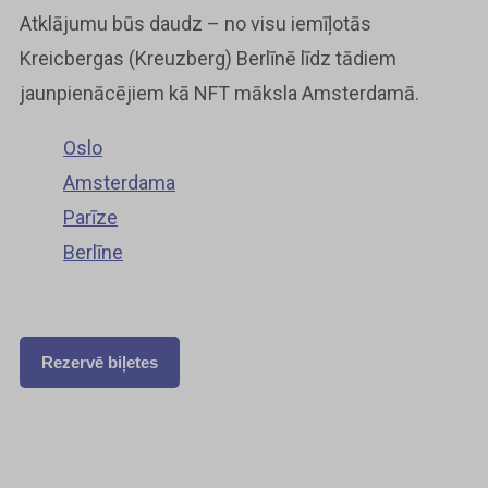
Atklājumu būs daudz – no visu iemīļotās
Kreicbergas (Kreuzberg) Berlīnē līdz tādiem
jaunpienācējiem kā NFT māksla Amsterdamā.
Oslo
Amsterdama
Parīze
Berlīne
Rezervē biļetes