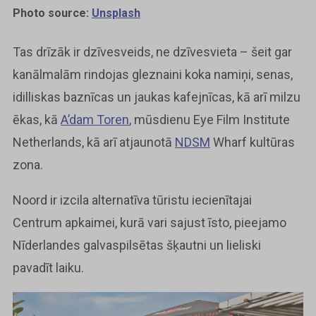
Photo source:
Unsplash
Tas drīzāk ir dzīvesveids, ne dzīvesvieta – šeit gar
kanālmalām rindojas gleznaini koka namiņi, senas,
idilliskas baznīcas un jaukas kafejnīcas, kā arī milzu
ēkas, kā
A’dam Toren
,
mūsdienu Eye Film Institute
Netherlands, kā arī atjaunotā
NDSM
Wharf kultūras
zona.
Noord ir izcila alternatīva tūristu iecienītajai
Centrum apkaimei, kurā vari sajust īsto, pieejamo
Nīderlandes galvaspilsētas šķautni un lieliski
pavadīt laiku.