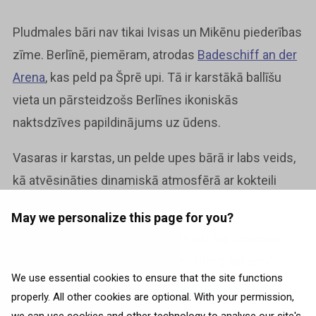
Pludmales bāri nav tikai Ivisas un Mikēnu piederības
zīme. Berlīnē, piemēram, atrodas
Badeschiff an der
Arena
, kas peld pa Šprē upi. Tā ir karstākā ballīšu
vieta un pārsteidzošs Berlīnes ikoniskās
naktsdzīves papildinājums uz ūdens.
Vasaras ir karstas, un pelde upes bārā ir labs veids,
kā atvēsināties dinamiskā atmosfērā ar kokteili
rokās.
May we personalize this page for you?
Apmeklē arī citus
Sommerbads
jeb āra baseinus
Neukölln, Humboldthain un Kreuzberg apkaimēs.
We use essential cookies to ensure that the site functions
properly. All other cookies are optional. With your permission,