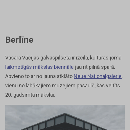
Berlīne
Vasara Vācijas galvaspilsētā ir izcila, kultūras jomā
laikmetīgās mākslas biennāle
jau rit pilnā sparā.
Apvieno to ar no jauna atklāto
Neue Nationalgalerie
,
vienu no labākajiem muzejiem pasaulē, kas veltīts
20. gadsimta mākslai.