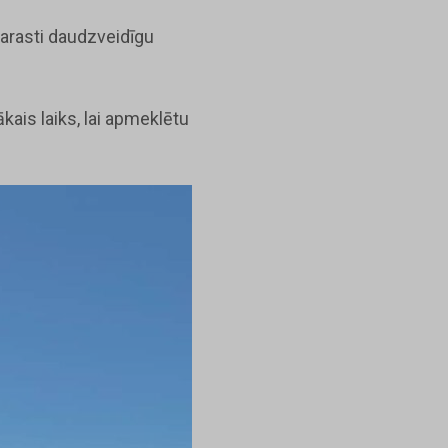
parasti daudzveidīgu
kais laiks, lai apmeklētu