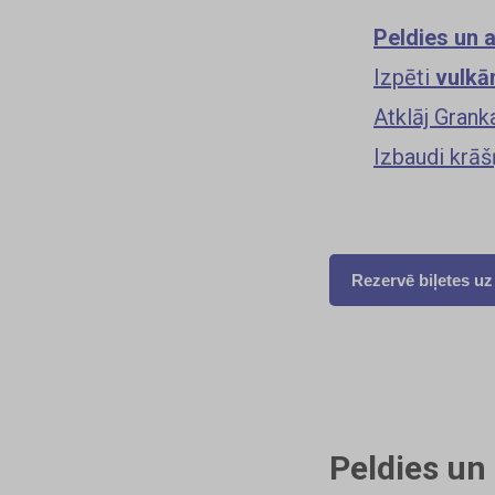
Peldies un a
Izpēti
vulkā
Atklāj Grank
Izbaudi krā
Rezervē biļetes uz
Peldies un