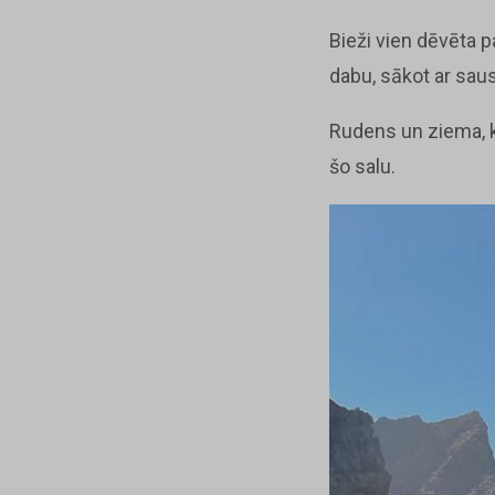
Bieži vien dēvēta p
dabu, sākot ar sa
Rudens un ziema, ka
šo salu.