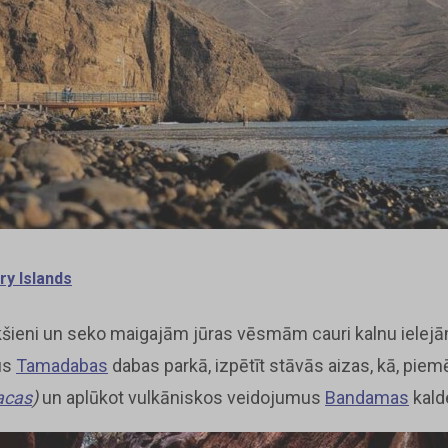
ry Islands
kšieni un seko maigajām jūras vēsmām cauri kalnu ielejā
us
Tamadabas
dabas parkā, izpētīt stāvās aizas, kā, pie
acas
)
un aplūkot vulkāniskos veidojumus
Bandamas
kald