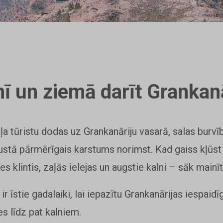
ī un ziemā darīt Grankanā
aļa tūristu dodas uz Grankanāriju vasarā, salas burvī
gustā pārmērīgais karstums norimst. Kad gaiss kļūst
s klintis, zaļās ielejas un augstie kalni – sāk mainīt
r īstie gadalaiki, lai iepazītu Grankanārijas iespai
s līdz pat kalniem.