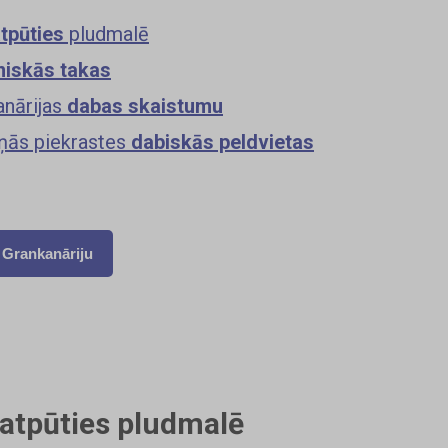
tpūties
pludmalē
niskās takas
anārijas
dabas skaistumu
šņās piekrastes
dabiskās peldvietas
 Grankanāriju
 atpūties pludmalē