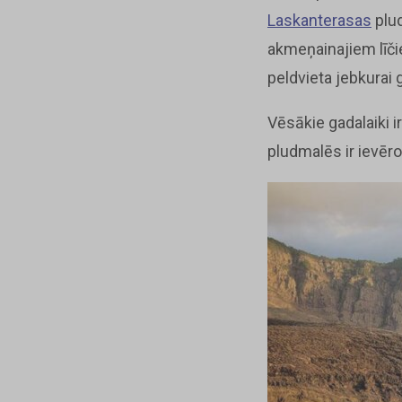
Laskanterasas
plu
akmeņainajiem līč
peldvieta jebkurai
Vēsākie gadalaiki i
pludmalēs ir ievēr