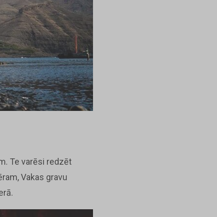
m. Te varēsi redzēt
mēram, Vakas gravu
erā.