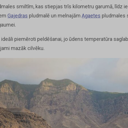
dmales smiltīm, kas stiepjas trīs kilometru garumā, līdz i
iem
Gajedras
pludmalē un melnajām
Agaetes
pludmales s
 gaumei.
r ideāli piemēroti peldēšanai, jo ūdens temperatūra sagla
ojami mazāk cilvēku.