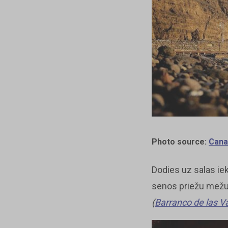
Photo source:
Cana
Dodies uz salas ie
senos priežu mež
(
Barranco de las V