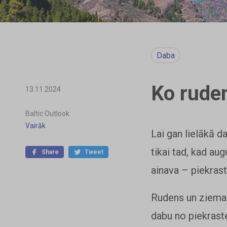
Daba
Ko ruden
13.11.2024
Baltic Outlook
Vairāk
Lai gan lielākā d
tikai tad, kad au
Share
Tweet
ainava – piekraste
Rudens un ziema i
dabu no piekraste