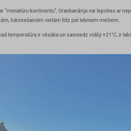
ar “miniatūru kontinentu”, Grankanārija var lepoties ar ne
usām, tuksnešainām vietām līdz pat lekniem mežiem.
d temperatūra ir vēsāka un sasniedz vidēji +21°C, ir labā