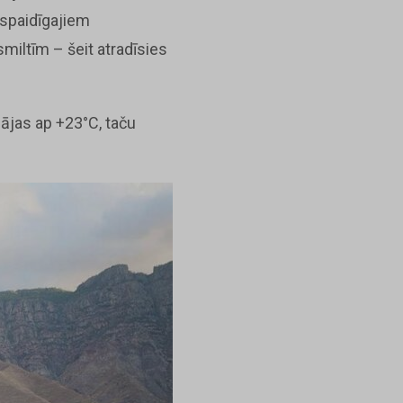
espaidīgajiem
miltīm – šeit atradīsies
bājas ap +23°C, taču