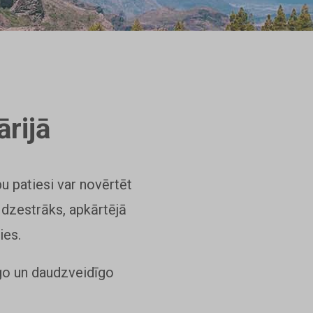
rijā
bu patiesi var novērtēt
 dzestrāks, apkārtējā
ies.
dīgo un daudzveidīgo