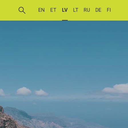
EN
ET
LV
LT
RU
DE
FI