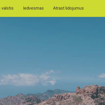
 valstis
Iedvesmas
Atrast lidojumus