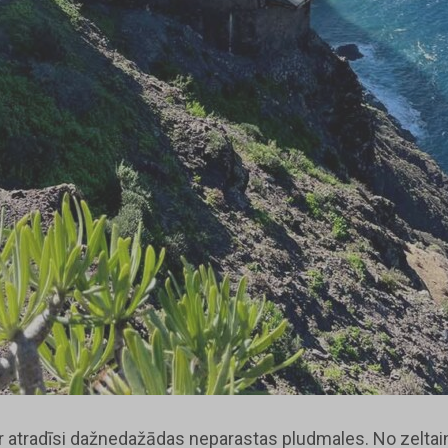
kur atradīsi dažnedažādas neparastas pludmales. No zelta