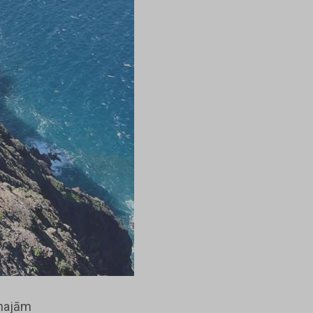
inajām