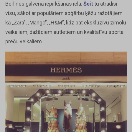
Berlīnes galvenā iepirkšanās iela.
Šeit
tu atradīsi
visu, sākot ar populāriem apģērbu ķēžu ražotājiem
kā „Zara”, „Mango”, „H&M”, līdz pat ekskluzīvu zīmolu
veikaliem, dažādiem autletiem un kvalitatīvu sporta
preču veikaliem.