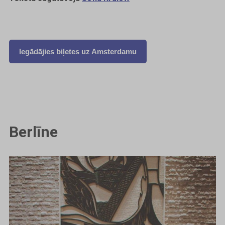
Iegādājies biļetes uz Amsterdamu
Berlīne