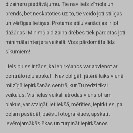
dizaineru piedāvājumu. Tie nav liels zīmols un
brends, bet neskatoties uz to, tie veido ļoti stilīgas
un vērtīgas lietiņas. Protams stilu variācijas ir ļoti
dažādas! Minimāla dizaina drēbes tiek pārdotas ļoti
minimāla interjera veikalā. Viss pārdomāts līdz
sīkumiem!
Liels pluss ir tāds, ka iepirkšanos var apvienot ar
centrālo ielu apskati. Nav obligāti jātērē laiks vienā
milzīgā iepirkšanās centrā, kur Tu redzi tikai
veikalus. Visi ielas veikali atrodas viens otram
blakus, var staigāt, iet iekšā, mērīties, iepirkties, pa
ceļam pasēdēt, paēst, fotografēties, apskatīt
ievērojamākās ēkas un turpināt iepirkšanos.