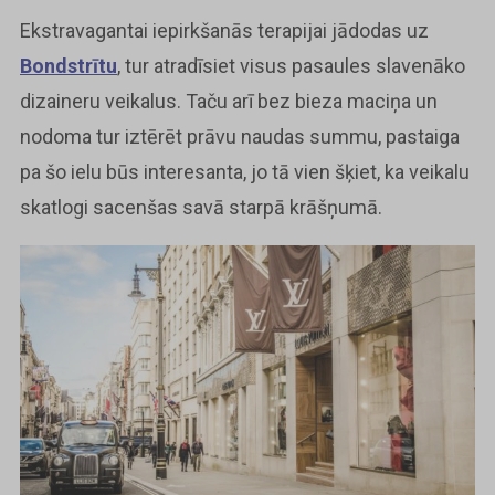
Ekstravagantai iepirkšanās terapijai jādodas uz
Bondstrītu
, tur atradīsiet visus pasaules slavenāko
dizaineru veikalus. Taču arī bez bieza maciņa un
nodoma tur iztērēt prāvu naudas summu, pastaiga
pa šo ielu būs interesanta, jo tā vien šķiet, ka veikalu
skatlogi sacenšas savā starpā krāšņumā.