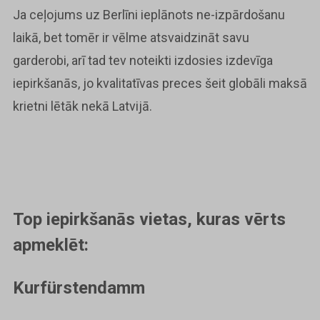
Ja ceļojums uz Berlīni ieplānots ne-izpārdošanu
laikā, bet tomēr ir vēlme atsvaidzināt savu
garderobi, arī tad tev noteikti izdosies izdevīga
iepirkšanās, jo kvalitatīvas preces šeit globāli maksā
krietni lētāk nekā Latvijā.
Top iepirkšanās vietas, kuras vērts
apmeklēt:
Kurfürstendamm