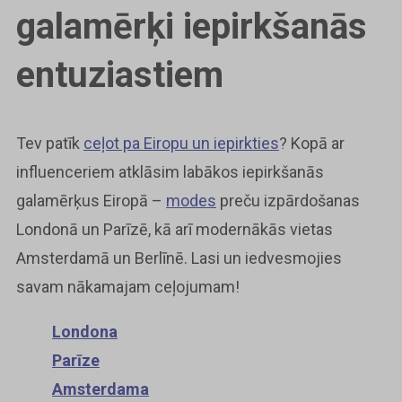
galamērķi iepirkšanās
entuziastiem
Tev patīk
ceļot pa Eiropu un iepirkties
? Kopā ar
influenceriem atklāsim labākos iepirkšanās
galamērķus Eiropā –
modes
preču izpārdošanas
Londonā un Parīzē, kā arī modernākās vietas
Amsterdamā un Berlīnē. Lasi un iedvesmojies
savam nākamajam ceļojumam!
Londona
Parīze
Amsterdama