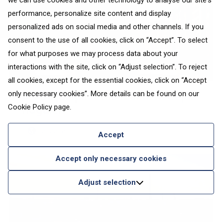
we can use cookies and other technology to analyse our site's
performance, personalize site content and display
personalized ads on social media and other channels. If you
consent to the use of all cookies, click on “Accept”. To select
for what purposes we may process data about your
interactions with the site, click on “Adjust selection”. To reject
all cookies, except for the essential cookies, click on “Accept
5 Vācijas pilsētas izcilai nedēļas
only necessary cookies”. More details can be found on our
Cookie Policy
page.
nogalei
Londona
Accept
Accept only necessary cookies
Adjust selection