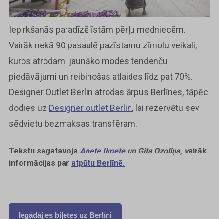
Iepirkšanās paradīzē īstām pērļu medniecēm.
Vairāk nekā 90 pasaulē pazīstamu zīmolu veikali,
kuros atrodami jaunāko modes tendenču
piedāvājumi un reibinošas atlaides līdz pat 70%.
Designer Outlet Berlin atrodas ārpus Berlīnes, tāpēc
dodies uz
Designer outlet Berlin
, lai rezervētu sev
sēdvietu bezmaksas transfēram.
Tekstu sagatavoja
Anete Ilmete
un Gita Ozoliņa, v
airāk
informācijas par
atpūtu Berlīnē.
Iegādājies biļetes uz Berlīni