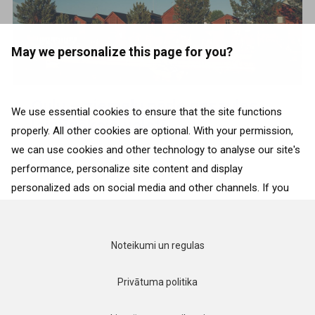
May we personalize this page for you?
Oulu – ziemeļu pērle pasaules
We use essential cookies to ensure that the site functions
laimīgākajā valstī
properly. All other cookies are optional. With your permission,
we can use cookies and other technology to analyse our site's
Daba
performance, personalize site content and display
personalized ads on social media and other channels. If you
consent to the use of all cookies, click on “Accept”. To select
for what purposes we may process data about your
interactions with the site, click on “Adjust selection”. To reject
Noteikumi un regulas
all cookies, except for the essential cookies, click on “Accept
only necessary cookies”. More details can be found on our
Privātuma politika
Cookie Policy
page.