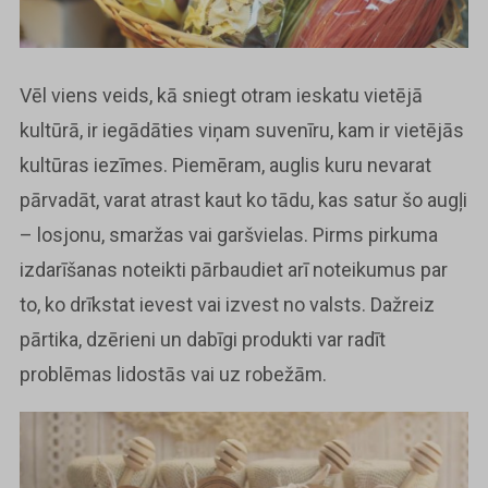
Vēl viens veids, kā sniegt otram ieskatu vietējā
kultūrā, ir iegādāties viņam suvenīru, kam ir vietējās
kultūras iezīmes. Piemēram, auglis kuru nevarat
pārvadāt, varat atrast kaut ko tādu, kas satur šo augļi
– losjonu, smaržas vai garšvielas. Pirms pirkuma
izdarīšanas noteikti pārbaudiet arī noteikumus par
to, ko drīkstat ievest vai izvest no valsts. Dažreiz
pārtika, dzērieni un dabīgi produkti var radīt
problēmas lidostās vai uz robežām.