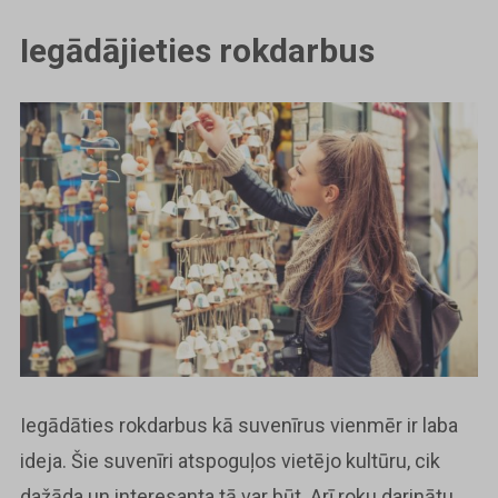
Iegādājieties rokdarbus
Iegādāties rokdarbus kā suvenīrus vienmēr ir laba
ideja. Šie suvenīri atspoguļos vietējo kultūru, cik
dažāda un interesanta tā var būt. Arī roku darinātu