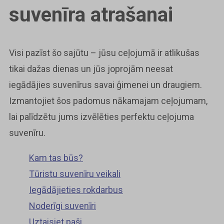
suvenīra atrašanai
Visi pazīst šo sajūtu – jūsu ceļojumā ir atlikušas
tikai dažas dienas un jūs joprojām neesat
iegādājies suvenīrus savai ģimenei un draugiem.
Izmantojiet šos padomus nākamajam ceļojumam,
lai palīdzētu jums izvēlēties perfektu ceļojuma
suvenīru.
Kam tas būs?
Tūristu suvenīru veikali
Iegādājieties rokdarbus
Noderīgi suvenīri
Uztaisiet paši