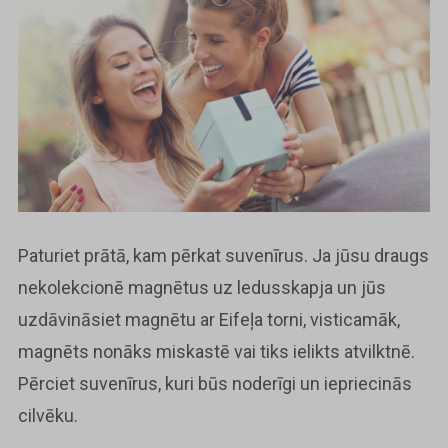
Paturiet prātā, kam pērkat suvenīrus. Ja jūsu draugs
nekolekcionē magnētus uz ledusskapja un jūs
uzdāvināsiet magnētu ar Eifeļa torni, visticamāk,
magnēts nonāks miskastē vai tiks ielikts atvilktnē.
Pērciet suvenīrus, kuri būs noderīgi un iepriecinās
cilvēku.