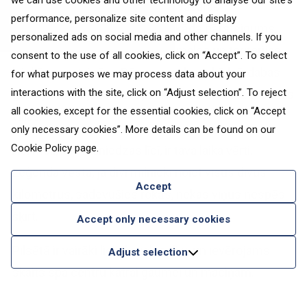
we can use cookies and other technology to analyse our site's
1996. gadā kļuva par Igaunijas vasaras
performance, personalize site content and display
galvaspilsētu. Šis tituls nav nekāds pārsteigums,
personalized ads on social media and other channels. If you
ņemot vērā platās smilšu pludmales un teritorijas
consent to the use of all cookies, click on “Accept”. To select
laiskām pastaigām. Pērnavas ielas ir kā brīvdabas
for what purposes we may process data about your
interactions with the site, click on “Adjust selection”. To reject
galerija, te slejas kā zvejnieku koka ēkas, tā greznas
all cookies, except for the essential cookies, click on “Accept
villas.
only necessary cookies”. More details can be found on our
Cookie Policy
page.
Abi moli, kas iesniedzas līcī, ir tava laika vērti.
Leģenda vēsta, ja divi mīlnieki noiet visus divus
Accept
kilometrus, sadevušies rokās, nekas viņus nespēs
šķirt.
Accept only necessary cookies
Pilsētā ir vairāki lieliski veloceliņi, un ievērojams
Adjust selection
skaits spa centru katrai gaumei un maciņam.