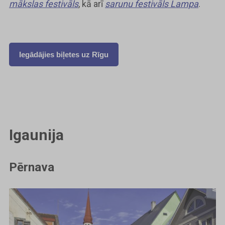
mākslas festivāls
, kā arī
sarunu festivāls Lampa
.
Iegādājies biļetes uz Rīgu
Igaunija
Pērnava