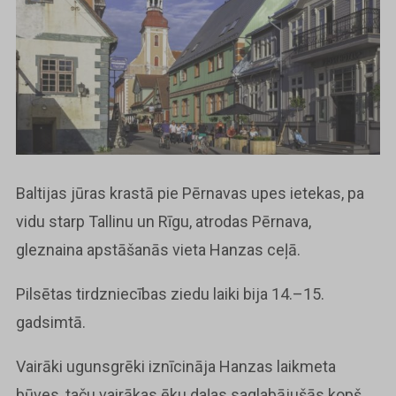
Baltijas jūras krastā pie Pērnavas upes ietekas, pa
vidu starp Tallinu un Rīgu, atrodas Pērnava,
gleznaina apstāšanās vieta Hanzas ceļā.
Pilsētas tirdzniecības ziedu laiki bija 14.–15.
gadsimtā.
Vairāki ugunsgrēki iznīcināja Hanzas laikmeta
būves, taču vairākas ēku daļas saglabājušās kopš