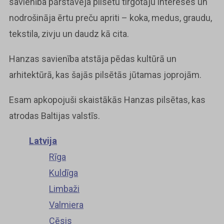
savienība pārstāvēja pilsētu tirgotāju intereses un
nodrošināja ērtu preču apriti – koka, medus, graudu,
tekstila, zivju un daudz kā cita.
Hanzas savienība atstāja pēdas kultūrā un
arhitektūrā, kas šajās pilsētās jūtamas joprojām.
Esam apkopojuši skaistākās Hanzas pilsētas, kas
atrodas Baltijas valstīs.
Latvija
Rīga
Kuldīga
Limbaži
Valmiera
Cēsis