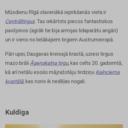
Mūsdienu Rīgā slavenākā iepirkšanās vieta ir
Centrāltirgus
. Tas iekārtots piecos fantastiskos
paviljonos (agrāk tie bija armijas lidaparātu angāri)
un ir viens no lielākajiem tirgiem Austrumeiropā.
Pāri upei, Daugavas kreisajā krastā, uziesi tirgus
mazo brāli
Āgenskalna tirgu
, kas celts 20. gadsimtā,
kā arī netālu esošo mājražotāju tirdziņu
Kalnciema
kvartālā
, kas noris ik nedēļas nogali.
Kuldīga