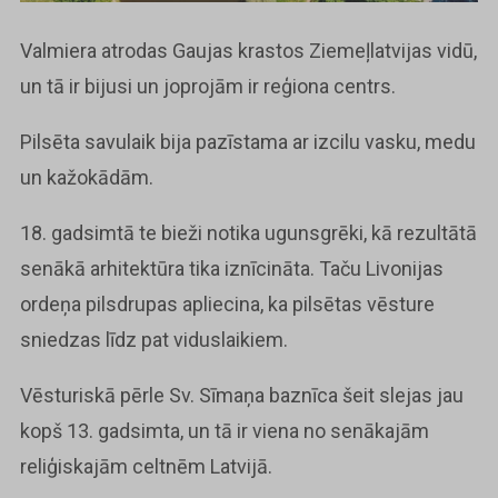
Valmiera atrodas Gaujas krastos Ziemeļlatvijas vidū,
un tā ir bijusi un joprojām ir reģiona centrs.
Pilsēta savulaik bija pazīstama ar izcilu vasku, medu
un kažokādām.
18. gadsimtā te bieži notika ugunsgrēki, kā rezultātā
senākā arhitektūra tika iznīcināta. Taču Livonijas
ordeņa pilsdrupas apliecina, ka pilsētas vēsture
sniedzas līdz pat viduslaikiem.
Vēsturiskā pērle Sv. Sīmaņa baznīca šeit slejas jau
kopš 13. gadsimta, un tā ir viena no senākajām
reliģiskajām celtnēm Latvijā.