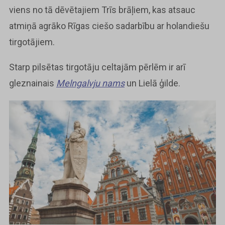
viens no tā dēvētajiem Trīs brāļiem, kas atsauc
atmiņā agrāko Rīgas ciešo sadarbību ar holandiešu
tirgotājiem.
Starp pilsētas tirgotāju celtajām pērlēm ir arī
gleznainais
Melngalvju nams
un Lielā ģilde.