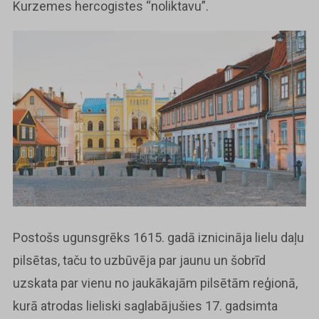
Kurzemes hercogistes “noliktavu”.
Postošs ugunsgrēks 1615. gadā iznicināja lielu daļu
pilsētas, taču to uzbūvēja par jaunu un šobrīd
uzskata par vienu no jaukākajām pilsētām reģionā,
kurā atrodas lieliski saglabājušies 17. gadsimta