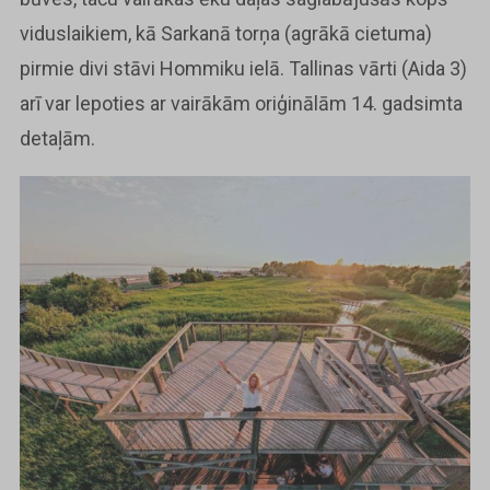
viduslaikiem, kā Sarkanā torņa (agrākā cietuma)
pirmie divi stāvi Hommiku ielā. Tallinas vārti (Aida 3)
arī var lepoties ar vairākām oriģinālām 14. gadsimta
detaļām.