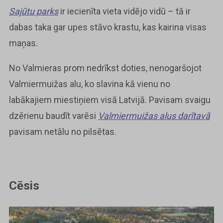
Sajūtu parks
ir iecienīta vieta vidējo vidū – tā ir
dabas taka gar upes stāvo krastu, kas kairina visas
maņas.
No Valmieras prom nedrīkst doties, nenogaršojot
Valmiermuižas alu, ko slavina kā vienu no
labākajiem miestiņiem visā Latvijā. Pavisam svaigu
dzērienu baudīt varēsi
Valmiermuižas alus darītavā
pavisam netālu no pilsētas.
Cēsis