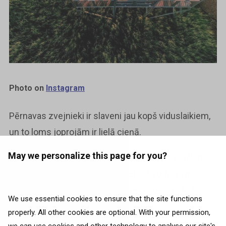
Photo on
Instagram
Pērnavas zvejnieki ir slaveni jau kopš viduslaikiem,
un to loms joprojām ir lielā cieņā.
May we personalize this page for you?
No mencas un ālanta līdz līdakai, asarim un siļķei –
labākās vietas zivju un jūras velšu baudīšanai ir
restorāni pilsētas ceļveža
White Guide
sarakstā.
We use essential cookies to ensure that the site functions
properly. All other cookies are optional. With your permission,
Pērnava ir ne tikai kūrortpilsēta un ostas pilsēta, tā