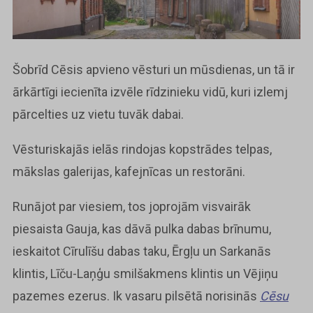
Šobrīd Cēsis apvieno vēsturi un mūsdienas, un tā ir
ārkārtīgi iecienīta izvēle rīdzinieku vidū, kuri izlemj
pārcelties uz vietu tuvāk dabai.
Vēsturiskajās ielās rindojas kopstrādes telpas,
mākslas galerijas, kafejnīcas un restorāni.
Runājot par viesiem, tos joprojām visvairāk
piesaista Gauja, kas dāvā pulka dabas brīnumu,
ieskaitot Cīrulīšu dabas taku, Ērgļu un Sarkanās
klintis, Līču-Laņģu smilšakmens klintis un Vējiņu
pazemes ezerus. Ik vasaru pilsētā norisinās
Cēsu