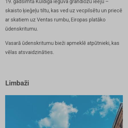
19. gadsimtā Kuldīga ieguva grandiozu ieeju –
skaisto ķieģeļu tiltu, kas ved uz vecpilsētu un priecē
ar skatiem uz Ventas rumbu, Eiropas platāko
ūdenskritumu.
Vasarā ūdenskritumu bieži apmeklē atpūtnieki, kas
vēlas atsvaidzināties.
Limbaži