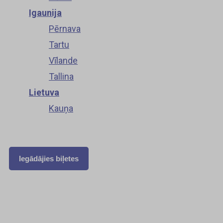
Igaunija
Pērnava
Tartu
Vīlande
Tallina
Lietuva
Kauņa
Iegādājies biļetes