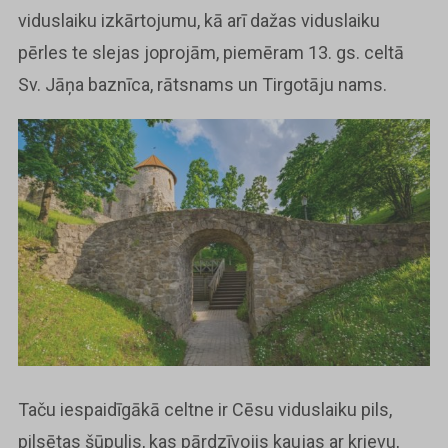
viduslaiku izkārtojumu, kā arī dažas viduslaiku
pērles te slejas joprojām, piemēram 13. gs. celtā
Sv. Jāņa baznīca, rātsnams un Tirgotāju nams.
Taču iespaidīgākā celtne ir Cēsu viduslaiku pils,
pilsētas šūpulis, kas pārdzīvojis kaujas ar krievu,