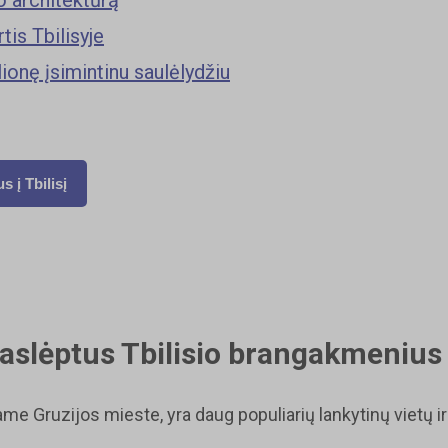
tis Tbilisyje
lionę įsimintinu saulėlydžiu
s į Tbilisį
paslėptus Tbilisio brangakmenius
iame Gruzijos mieste, yra daug populiarių lankytinų vietų 