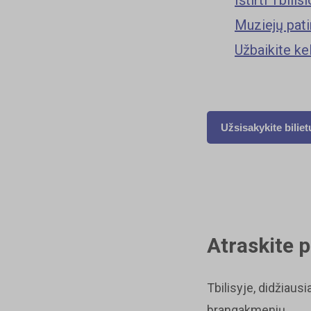
Muziejų patir
Užbaikite ke
Užsisakykite bilietu
Atraskite 
Tbilisyje, didžiaus
brangakmenių.