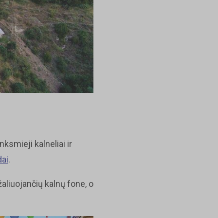
smieji kalneliai ir
dai
.
žaliuojančių kalnų fone, o