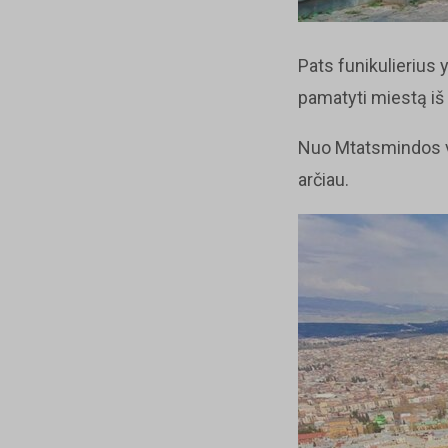
Pats funikulierius 
pamatyti miestą iš 
Nuo Mtatsmindos vir
arčiau.