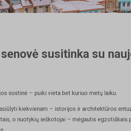
 senovė susitinka su nau
jos sostinė – puiki vieta bet kuriuo metų laiku.
asiūlyti kiekvienam – istorijos ir architektūros entuz
tais, o nuotykių ieškotojai – mėgautis egzotiškais po
s.