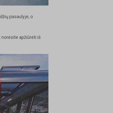
džių pasaulyje, o
norėsite apžiūrėti iš