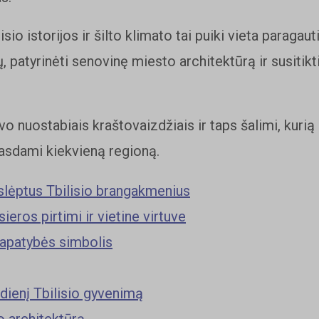
isio istorijos ir šilto klimato tai puiki vieta paragaut
ų, patyrinėti senovinę miesto architektūrą ir susitikt
vo nuostabiais kraštovaizdžiais ir taps šalimi, kurią 
trasdami kiekvieną regioną.
slėptus Tbilisio brangakmenius
eros pirtimi ir vietine virtuve
tapatybės simbolis
sdienį Tbilisio gyvenimą
sio architektūrą