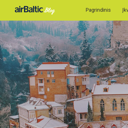
Pagrindinis
Įk