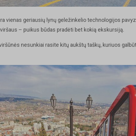
yra vienas geriausių lynų geležinkelio technologijos pavyz
viršaus – puikus būdas pradėti bet kokią ekskursiją.
šūnės nesunkiai rasite kitų aukštų taškų, kuriuos galbūt 