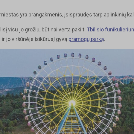
miestas yra brangakmenis, įsispraudęs tarp aplinkinių kal
isį visu jo grožiu, būtinai verta pakilti
Tbilisio funikulieriu
ir jo viršūnėje įsikūrusį gyvą
pramogų parką
.