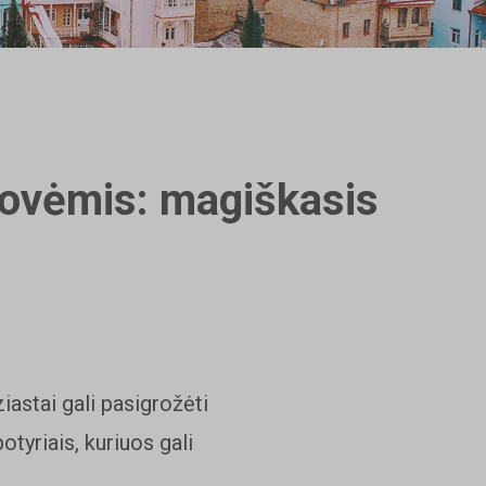
jovėmis: magiškasis
iastai gali pasigrožėti
tyriais, kuriuos gali