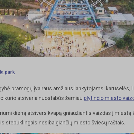
a park
ybė pramogų įvairaus amžiaus lankytojams: karuselės, link
uo kurio atsiveria nuostabūs žemiau
plytinčio miesto vaiz
eriumi dieną atsivers kvapą gniaužiantis vaizdas į miestą 
tis stebuklingais nesibaigiančių miesto šviesų raštais.