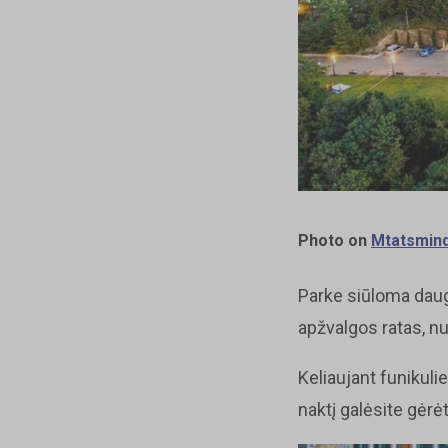
Photo on
Mtatsmind
Parke siūloma daug
apžvalgos ratas, n
Keliaujant funikuli
naktį galėsite gėrė