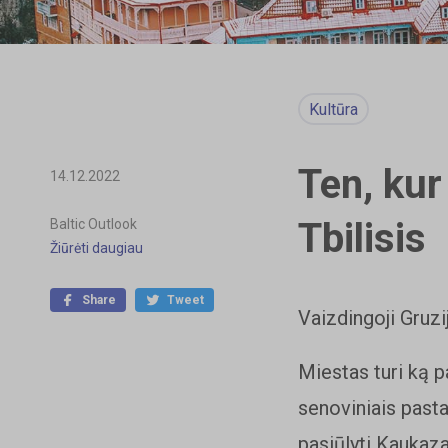
Kultūra
Ten, kur
14.12.2022
Tbilisis
Baltic Outlook
Žiūrėti daugiau
Share
Tweet
Vaizdingoji Gruzi
Miestas turi ką p
senoviniais pasta
pasiūlyti Kaukaza