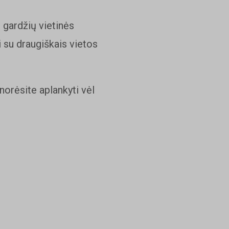
i gardžių vietinės
i su draugiškais vietos
norėsite aplankyti vėl