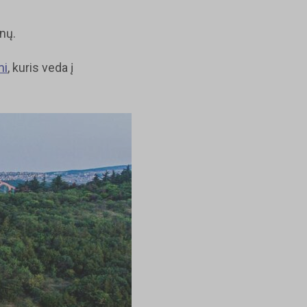
nų.
mi
, kuris veda į