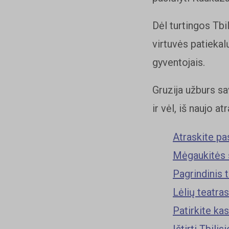
Dėl turtingos Tbil
virtuvės patiekal
gyventojais.
Gruzija užburs sa
ir vėl, iš naujo a
Atraskite pa
Mėgaukitės si
Pagrindinis 
Lėlių teatras
Patirkite ka
Ištirti Tbili