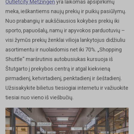
Outletcity Metzingen
yra laikomas apsipirkimų
meka, ieškantiems naujų prekių ir puikių pasiūlymų.
Nuo prabangių ir aukščiausios kokybės prekių iki
sporto, papuošalų, namų ir apyvokos parduotuvių –
visi žymūs prekių ženklai vilioja lankytojus didžiuliu
asortimentu ir nuolaidomis net iki 70%. „Shopping
Shuttle“ maršrutinis autobusiukas kursuoja iš
Štutgarto į prekybos centrą ir atgal kiekvieną
pirmadienį, ketvirtadienį, penktadienį ir šeštadienį.
Užsisakykite bilietus tiesiogiai internetu ir važiuokite
tiesiai nuo vieno iš viešbučių.