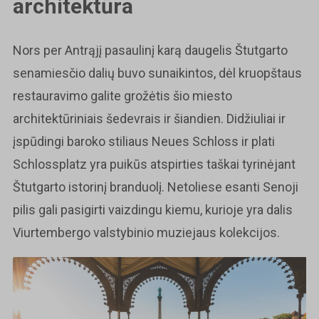
architektūra
Nors per Antrąjį pasaulinį karą daugelis Štutgarto
senamiesčio dalių buvo sunaikintos, dėl kruopštaus
restauravimo galite grožėtis šio miesto
architektūriniais šedevrais ir šiandien. Didžiuliai ir
įspūdingi baroko stiliaus Neues Schloss ir plati
Schlossplatz yra puikūs atspirties taškai tyrinėjant
Štutgarto istorinį branduolį. Netoliese esanti Senoji
pilis gali pasigirti vaizdingu kiemu, kurioje yra dalis
Viurtembergo valstybinio muziejaus kolekcijos.