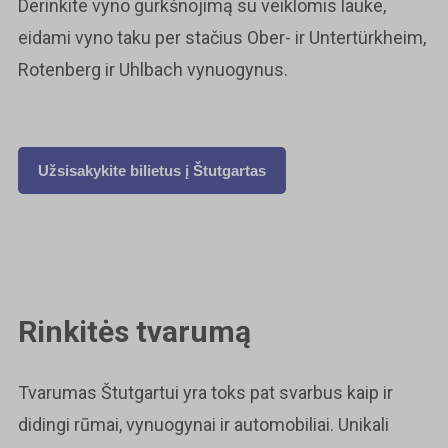
Derinkite vyno gurkšnojimą su veiklomis lauke,
eidami vyno taku per stačius Ober- ir Untertürkheim,
Rotenberg ir Uhlbach vynuogynus.
Užsisakykite bilietus į
Štutgartas
Rinkitės tvarumą
Tvarumas Štutgartui yra toks pat svarbus kaip ir
didingi rūmai, vynuogynai ir automobiliai. Unikali