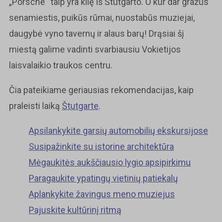
„Porsche“ taip yra kilę iš Štutgarto. O kur dar gražus
senamiestis, puikūs rūmai, nuostabūs muziejai,
daugybė vyno tavernų ir alaus barų! Drąsiai šį
miestą galime vadinti svarbiausiu Vokietijos
laisvalaikio traukos centru.
Čia pateikiame geriausias rekomendacijas, kaip
praleisti laiką
Štutgarte
.
Apsilankykite garsių automobilių ekskursijose
Susipažinkite su istorine architektūra
Mėgaukitės aukščiausio lygio apsipirkimu
Paragaukite ypatingų vietinių patiekalų
Aplankykite žavingus meno muziejus
Pajuskite kultūrinį ritmą