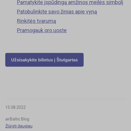
Pamatykite įspūdingą amžinos meilės simbolį
Patobulinkite savo žinias apie vyną
Rinkitės tvarumą
Pramogauk oro uoste
Užsisakykite bilietus į
Štutgartas
15.08.2022
airBaltic Blog
Žiūrėti daugiau