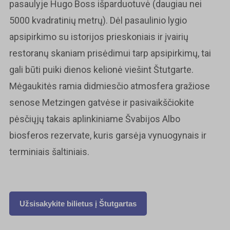
pasaulyje Hugo Boss išparduotuvė (daugiau nei
5000 kvadratinių metrų). Dėl pasaulinio lygio
apsipirkimo su istorijos prieskoniais ir įvairių
restoranų skaniam prisėdimui tarp apsipirkimų, tai
gali būti puiki dienos kelionė viešint Štutgarte.
Mėgaukitės ramia didmiesčio atmosfera gražiose
senose Metzingen gatvėse ir pasivaikščiokite
pėsčiųjų takais aplinkiniame Švabijos Albo
biosferos rezervate, kuris garsėja vynuogynais ir
terminiais šaltiniais.
Užsisakykite bilietus į
Štutgartas