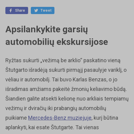
Share
Tweet
Apsilankykite garsių
automobilių ekskursijose
Ryžtas sukurti „vežimą be arklio“ paskatino vieną
Štutgarto išradėją sukurti pirmąjį pasaulyje variklį, o
vėliau ir automobilį. Tai buvo Karlas Benzas, o jo
išradimas amžiams pakeitė žmonių keliavimo būdą.
Šiandien galite atsekti kelionę nuo arkliais tempiamų
vežimų ir dviračių iki prabangių automobilių
puikiame
Mercedes-Benz muziejuje
, kurį būtina
aplankyti, kai esate Štutgarte. Tai vienas