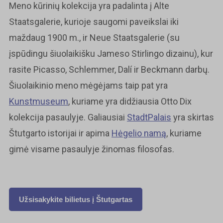
Meno kūrinių kolekcija yra padalinta į Alte
Staatsgalerie, kurioje saugomi paveikslai iki
maždaug 1900 m., ir Neue Staatsgalerie (su
įspūdingu šiuolaikišku Jameso Stirlingo dizainu), kur
rasite Picasso, Schlemmer, Dalí ir Beckmann darbų.
Šiuolaikinio meno mėgėjams taip pat yra
Kunstmuseum
, kuriame yra didžiausia Otto Dix
kolekcija pasaulyje. Galiausiai
StadtPalais
yra skirtas
Štutgarto istorijai ir apima
Hėgelio namą
, kuriame
gimė visame pasaulyje žinomas filosofas.
Užsisakykite bilietus į
Štutgartas