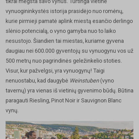
tikrai mėgsta savo vynus. Turtinga vietinė
vynuogininkystės istorija prasidėjo nuo romėnų,
kurie pirmieji pamatė aplink miestą esančio derlingo
slėnio potencialą, o vyno gamyba nuo to laiko
nesustojo. Šiandien tai miestas, kuriame gyvena
daugiau nei 600.000 gyventojų su vynuogynu vos už
500 metrų nuo pagrindinės geležinkelio stoties.
Visur, kur pažvelgsi, yra vynuogynų! Taigi
nenuostabu, kad daugybė
Weinstuben
(vyno
tavernų) yra vienas iš vietinių gyvenimo būdų. Būtina
paragauti Riesling, Pinot Noir ir Sauvignon Blanc
vynų.