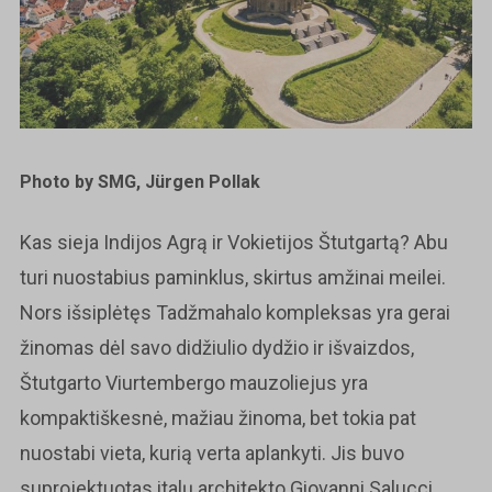
Photo by SMG, Jürgen Pollak
Kas sieja Indijos Agrą ir Vokietijos Štutgartą? Abu
turi nuostabius paminklus, skirtus amžinai meilei.
Nors išsiplėtęs Tadžmahalo kompleksas yra gerai
žinomas dėl savo didžiulio dydžio ir išvaizdos,
Štutgarto Viurtembergo mauzoliejus yra
kompaktiškesnė, mažiau žinoma, bet tokia pat
nuostabi vieta, kurią verta aplankyti. Jis buvo
suprojektuotas italų architekto Giovanni Salucci,