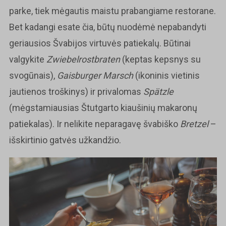
parke, tiek mėgautis maistu prabangiame restorane.
Bet kadangi esate čia, būtų nuodėmė nepabandyti
geriausios Švabijos virtuvės patiekalų. Būtinai
valgykite
Zwiebelrostbraten
(keptas kepsnys su
svogūnais),
Gaisburger Marsch
(ikoninis vietinis
jautienos troškinys) ir privalomas
Spätzle
(mėgstamiausias Štutgarto kiaušinių makaronų
patiekalas). Ir nelikite neparagavę švabiško
Bretzel
–
išskirtinio gatvės užkandžio.