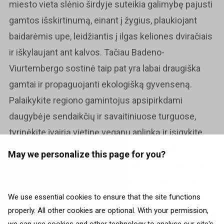
miesto vieta slėnio širdyje suteikia galimybę pajusti
gamtos išskirtinumą, einant į žygius, plaukiojant
baidarėmis upe, leidžiantis į ilgas keliones dviračiais
ir iškylaujant ant kalvos. Tačiau Badeno-
Viurtembergo sostinė taip pat yra labai draugiška
gamtai ir propaguojanti ekologišką gyvenseną.
Palaikykite regiono gamintojus apsipirkdami
daugybėje sendaikčių ir savaitiniuose turguose,
tyrinėkite įvairią vietinę veganų aplinką ir įsigykite
tvarų suvenyrą vienoje iš daugelio Štutgarto
May we personalize this page for you?
amatininkų parduotuvėlių. Kaip ir kituose Vokietijos
miestuose, čia labai patogus viešasis transportas,
taip pat puikiai išvystyta dviračių infrastruktūra.
We use essential cookies to ensure that the site functions
properly. All other cookies are optional. With your permission,