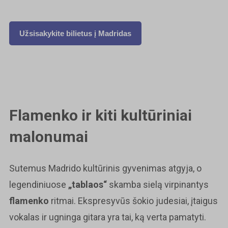
Užsisakykite bilietus į Madridas
Flamenko ir kiti kultūriniai
malonumai
Sutemus Madrido kultūrinis gyvenimas atgyja, o
legendiniuose
„
tablaos
“
skamba sielą virpinantys
flamenko
ritmai. Ekspresyvūs šokio judesiai, įtaigus
vokalas ir ugninga gitara yra tai, ką verta pamatyti.