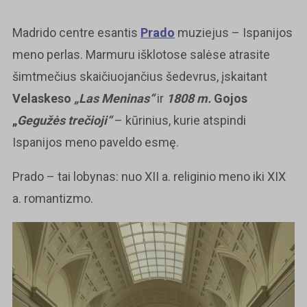
Madrido centre esantis
Prado
muziejus – Ispanijos
meno perlas. Marmuru išklotose salėse atrasite
šimtmečius skaičiuojančius šedevrus, įskaitant
Velaskeso
„Las Meninas“
ir
1808 m.
Gojos
„
Gegužės trečioji“
– kūrinius, kurie atspindi
Ispanijos meno paveldo esmę.
Prado – tai lobynas: nuo XII a. religinio meno iki XIX
a. romantizmo.