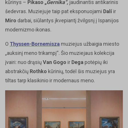
kūrinys –
Pikaso „
Gernika“,
jaudinantis antikarinis
šedevras. Muziejuje taip pat eksponuojami
Dalí
ir
Miro
darbai, siūlantys įkvepiantį žvilgsnį į Ispanijos
modernizmo ikonas.
O
Thyssen-Bornemisza
muziejus užbaigia miesto
„auksinį meno trikampį“. Šio muziejaus kolekcija
įvairi: nuo drąsių
Van Gogo
ir
Dega
potėpių iki
abstrakčių
Rothko
kūrinių, todėl šis muziejus yra
tiltas tarp klasikinio ir modernaus meno.