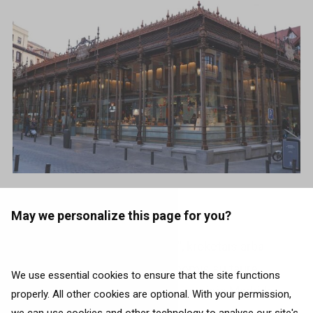
Photo source:
Unsplash
May we personalize this page for you?
Pasimėgaukite „jamón ibérico“, kroketais arba
šviežiomis austrėmis, derinamomis su taure
We use essential cookies to ensure that the site functions
vermuto. Desertui paragaukite garsiojo Madrido
properly. All other cookies are optional. With your permission,