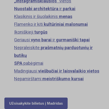
„Instagramiškiausios“
vietos
Nuostabi architektūra
ir
parkai
Klasikinis ir šiuolaikinis
menas
Flamenko ir kiti
kultūriniai malonumai
Ikoniškieji
turgūs
Geriausi
vyno barai
ir
gurmaniški tapai
Nepraleiskite
prašmatnių parduotuvių ir
butikų
SPA
pabėgimai
Madingiausi
viešbučiai ir laisvalaikio vietos
Nepamirštami
meistriškumo kursai
Užsisakykite bilietus į Madridas