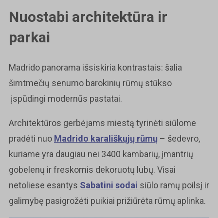
Nuostabi architektūra ir
parkai
Madrido panorama išsiskiria kontrastais: šalia
šimtmečių senumo barokinių rūmų stūkso
įspūdingi modernūs pastatai.
Architektūros gerbėjams miestą tyrinėti siūlome
pradėti nuo
Madrido karališkųjų rūmų
– šedevro,
kuriame yra daugiau nei 3400 kambarių, įmantrių
gobelenų ir freskomis dekoruotų lubų. Visai
netoliese esantys
Sabatini sodai
siūlo ramų poilsį ir
galimybę pasigrožėti puikiai prižiūrėta rūmų aplinka.