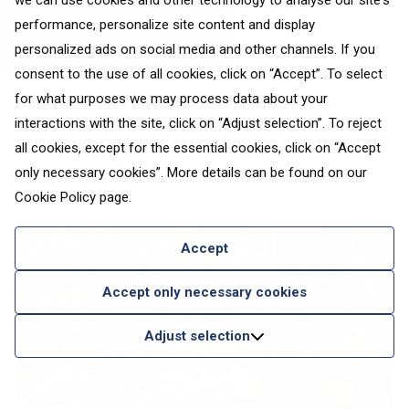
„Tarta de Santiago“.
we can use cookies and other technology to analyse our site's
performance, personalize site content and display
Jei norite pasimėgauti vietine atmosfera, nueikite į
personalized ads on social media and other channels. If you
Mercado de la Cebada
,
pagrindinę rajono
consent to the use of all cookies, click on “Accept”. To select
for what purposes we may process data about your
parduotuvę, kurioje miesto gyventojai perka
interactions with the site, click on “Adjust selection”. To reject
šviežius produktus, jūros gėrybes ir kvapnius
all cookies, except for the essential cookies, click on “Accept
prieskonius, o kartu ir pabendrauja su savo
only necessary cookies”. More details can be found on our
mėgstamais pardavėjais.
Cookie Policy
page.
Accept
Accept only necessary cookies
Adjust selection