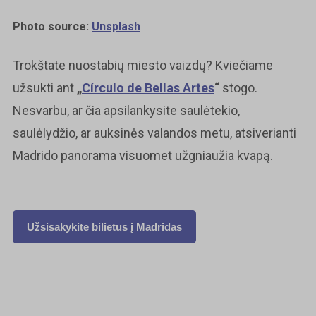
Photo source:
Unsplash
Trokštate nuostabių miesto vaizdų? Kviečiame
užsukti ant
„
Círculo de Bellas Artes
“
stogo.
Nesvarbu, ar čia apsilankysite saulėtekio,
saulėlydžio, ar auksinės valandos metu, atsiverianti
Madrido panorama visuomet užgniaužia kvapą.
Užsisakykite bilietus į Madridas