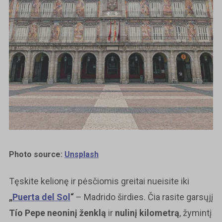
Photo source:
Unsplash
Tęskite kelionę ir pėsčiomis greitai nueisite iki
„
Puerta del Sol
“
– Madrido širdies. Čia rasite garsųjį
Tío Pepe neoninį ženklą
ir
nulinį kilometrą
, žymintį