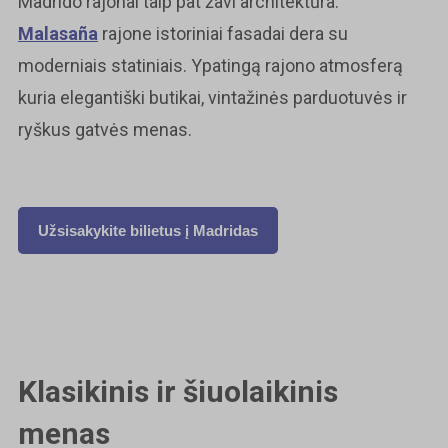
Madrido rajonai taip pat žavi architektūra.
Malasaña
rajone istoriniai fasadai dera su
moderniais statiniais. Ypatingą rajono atmosferą
kuria elegantiški butikai, vintažinės parduotuvės ir
ryškus gatvės menas.
Užsisakykite bilietus į Madridas
Klasikinis ir šiuolaikinis
menas