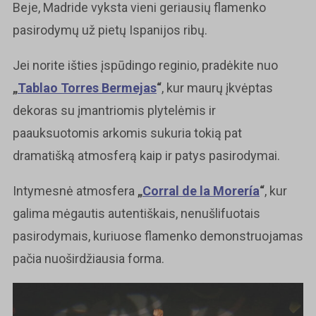
Beje, Madride vyksta vieni geriausių flamenko
pasirodymų už pietų Ispanijos ribų.
Jei norite išties įspūdingo reginio, pradėkite nuo
„
Tablao Torres Bermejas
“
, kur maurų įkvėptas
dekoras su įmantriomis plytelėmis ir
paauksuotomis arkomis sukuria tokią pat
dramatišką atmosferą kaip ir patys pasirodymai.
Intymesnė atmosfera
„
Corral de la Morería
“
, kur
galima mėgautis autentiškais, nenušlifuotais
pasirodymais, kuriuose flamenko demonstruojamas
pačia nuoširdžiausia forma.