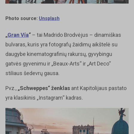
Photo source:
Unsplash
„
Gran Vía
“
– tai Madrido Brodvėjus – dinamiškas
bulvaras, kuris yra fotografų žaidimų aikštelė su
daugybe kinematografinių rakursų, gyvybingu
gatvės gyvenimu ir „Beaux-Arts“ ir „Art Deco“
stiliaus šedevrų gausa.
Pvz.,
„Schweppes“
ženklas
ant Kapitolijaus pastato
yra klasikinis „Instagram“ kadras.