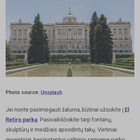
Photo source:
Unsplash
Jei norite pasimėgauti žaluma, būtinai užsukite į
El
Retiro parką
. Pasivaikščiokite tarp fontanų,
skulptūrų ir medžiais apsodintų takų. Vietiniai
gyventojai, besiirstantys valtimis ramiame parko