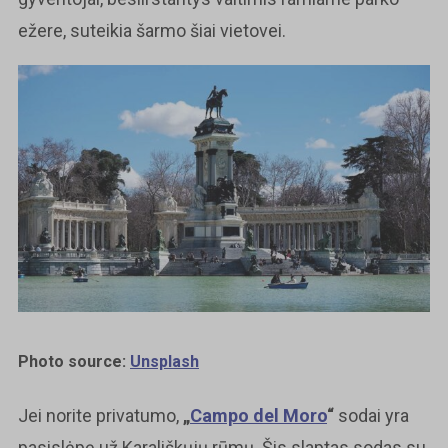
ežere, suteikia šarmo šiai vietovei.
Photo source:
Unsplash
Jei norite privatumo,
„
Campo del Moro
“
sodai yra
pasislėpę už Karališkųjų rūmų. Šis slaptas sodas su