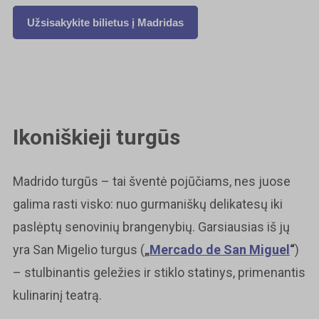
Užsisakykite bilietus į Madridas
Ikoniškieji turgūs
Madrido turgūs – tai šventė pojūčiams, nes juose
galima rasti visko: nuo gurmaniškų delikatesų iki
paslėptų senovinių brangenybių. Garsiausias iš jų
yra San Migelio turgus (
„
Mercado de San Miguel
“
)
– stulbinantis geležies ir stiklo statinys, primenantis
kulinarinį teatrą.