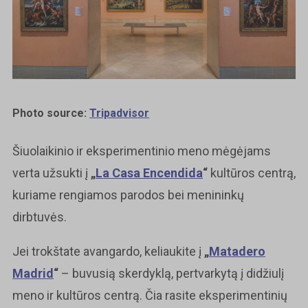
Photo source:
Tripadvisor
Šiuolaikinio ir eksperimentinio meno mėgėjams
verta užsukti į
„
La Casa Encendida
“
kultūros centrą,
kuriame rengiamos parodos bei menininkų
dirbtuvės.
Jei trokštate avangardo, keliaukite į
„
Matadero
Madrid
“
– buvusią skerdyklą, pertvarkytą į didžiulį
meno ir kultūros centrą. Čia rasite eksperimentinių