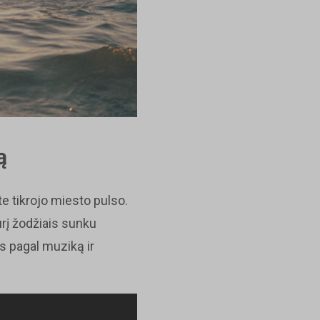
ą
e tikrojo miesto pulso.
urį žodžiais sunku
s pagal muziką ir