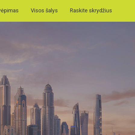
vėpimas
Visos šalys
Raskite skrydžius