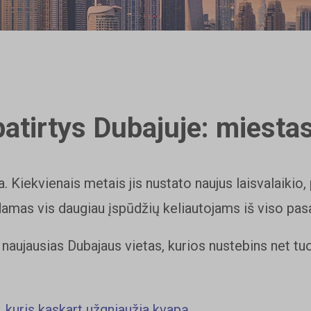
atirtys Dubajuje: miestas
. Kiekvienais metais jis nustato naujus laisvalaikio, 
damas vis daugiau įspūdžių keliautojams iš viso pasa
naujausias Dubajaus vietas, kurios nustebins net tuo
 kuris kaskart užgniaužia kvapą