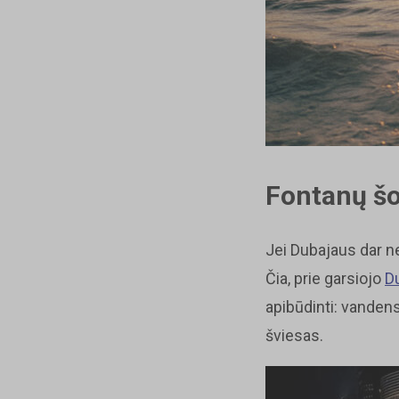
Fontanų šo
Jei Dubajaus dar 
Čia, prie garsiojo
D
apibūdinti: vanden
šviesas.