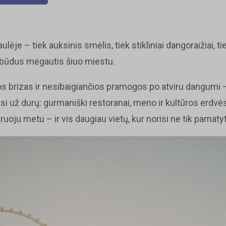
ulėje – tiek auksinis smėlis, tiek stikliniai dangoraižiai, t
 būdus mėgautis šiuo miestu.
ros brizas ir nesibaigiančios pramogos po atviru dangumi –
asi už durų: gurmaniški restoranai, meno ir kultūros erdvės,
ruoju metu – ir vis daugiau vietų, kur norisi ne tik pamatyti, 