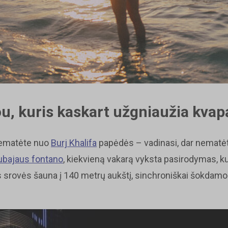
u, kuris kaskart užgniaužia kvap
nematėte nuo
Burj Khalifa
papėdės – vadinasi, dar nematėt
ubajaus fontano
, kiekvieną vakarą vyksta pasirodymas, k
s srovės šauna į 140 metrų aukštį, sinchroniškai šokdamo