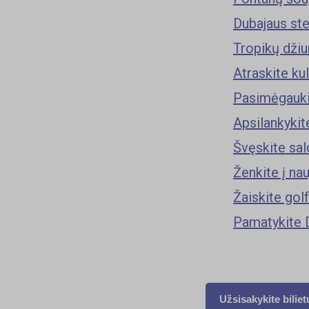
Dubajaus ste
Tropikų džiu
Atraskite kul
Pasimėgauki
Apsilankykit
Švęskite sa
Ženkite į na
Žaiskite gol
Pamatykite D
Užsisakykite biliet