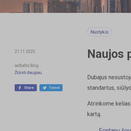
Nuotykis
Naujos p
21.11.2025
airBaltic Blog
Žiūrėti daugiau
Dubajus nesustoja
standartus, siūly
Share
Tweet
Atrinkome kelias 
kartą.
Fontanų šou,