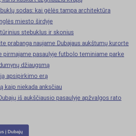
buklų sodas: kai gėlės tampa architektūra
nglės miesto širdyje
tūrinius stebuklus ir skonius
te prabanga naujame Dubajaus aukštumų kurorte
e pirmajame pasaulyje futbolo teminiame parke
ldumynų džiaugsmą
ują apsipirkimo erą
fą kaip niekada anksčiau
ubajų iš aukščiausio pasaulyje apžvalgos rato
us į Dubajų