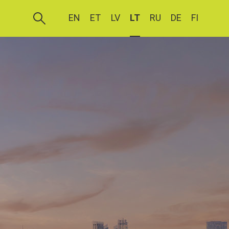
EN
ET
LV
LT
RU
DE
FI