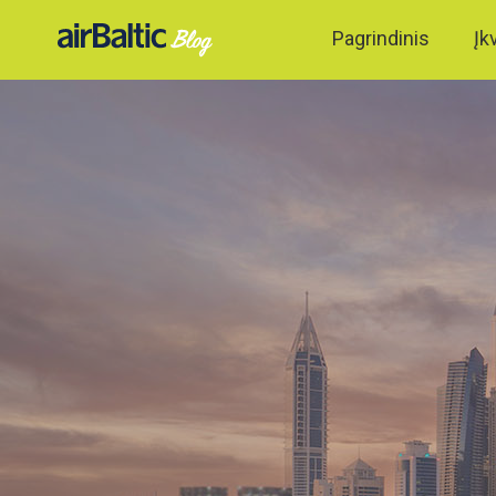
Pagrindinis
Įk