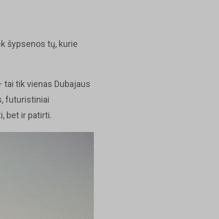
iek šypsenos tų, kurie
 tai tik vienas Dubajaus
 futuristiniai
bet ir patirti.