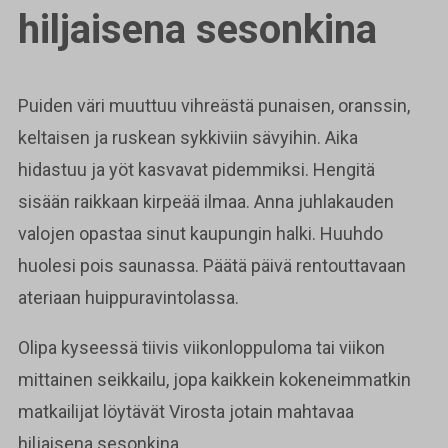
hiljaisena sesonkina
Puiden väri muuttuu vihreästä punaisen, oranssin,
keltaisen ja ruskean sykkiviin sävyihin. Aika
hidastuu ja yöt kasvavat pidemmiksi. Hengitä
sisään raikkaan kirpeää ilmaa. Anna juhlakauden
valojen opastaa sinut kaupungin halki. Huuhdo
huolesi pois saunassa. Päätä päivä rentouttavaan
ateriaan huippuravintolassa.
Olipa kyseessä tiivis viikonloppuloma tai viikon
mittainen seikkailu, jopa kaikkein kokeneimmatkin
matkailijat löytävät Virosta jotain mahtavaa
hiljaisena sesonkina.