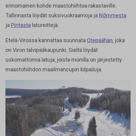
erinomainen kohde maastohiihtoa rakastaville.
Tallinnasta löydät suksivuokraamoja ja
Nõmmesta
ja
Piritasta
latureittejä.
Etelä-Virossa kannattaa suunnata
Otepäähän
, joka
on Viron talvipääkaupunki. Sieltä löydät
uskomattomia latuja, joista monilla on järjestetty
maastohiihdon maailmancupin kilpailuja.