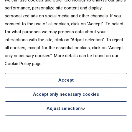
we can use cookies and other technology to analyse our site's
performance, personalize site content and display
personalized ads on social media and other channels. If you
consent to the use of all cookies, click on “Accept”. To select
for what purposes we may process data about your
interactions with the site, click on “Adjust selection”. To reject
all cookies, except for the essential cookies, click on “Accept
Photo by Kaupo Kalda on
Visit Estonia
only necessary cookies”. More details can be found on our
Cookie Policy
page.
Accept
Varaa lentoja seuraavaan kohteeseen: Tallinna
Accept only necessary cookies
Adjust selection