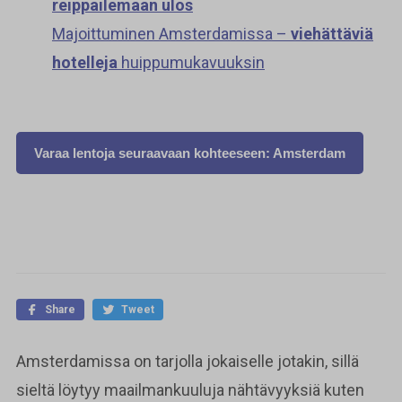
reippailemaan ulos
Majoittuminen Amsterdamissa –
viehättäviä
hotelleja
huippumukavuuksin
Varaa lentoja seuraavaan kohteeseen: Amsterdam
Share
Tweet
Amsterdamissa on tarjolla jokaiselle jotakin, sillä
sieltä löytyy maailmankuuluja nähtävyyksiä kuten