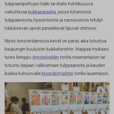
tulppaanipeltojen halki tai ihaile huhtikuussa
vaikuttavaa
kukkaparaatia
, jossa tuhansista
tulppaaneista, hyasinteista ja narsisseista tehdyt
häikäisevän upeat paraatilavat lipuvat ohitsesi.
Myös Amsterdamissa kevät on paras aika tutustua
kaupungin kuuluisiin kukkatoreihin. Nappaa mukaasi
tuore kimppu
Amstelveldin
torilta maanantaisin tai
tutustu laajaan valikoimaan tulppaaneita ja kauden
kukkia kuhisevalla
Noordermarktin
torilla lauantaisin.