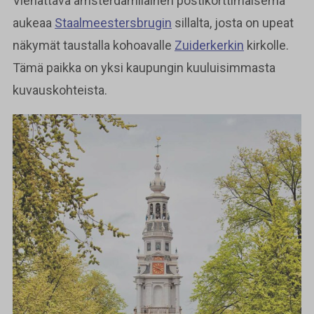
Viehättävä amsterdamilainen postikorttimaisema
aukeaa
Staalmeestersbrugin
sillalta, josta on upeat
näkymät taustalla kohoavalle
Zuiderkerkin
kirkolle.
Tämä paikka on yksi kaupungin kuuluisimmasta
kuvauskohteista.