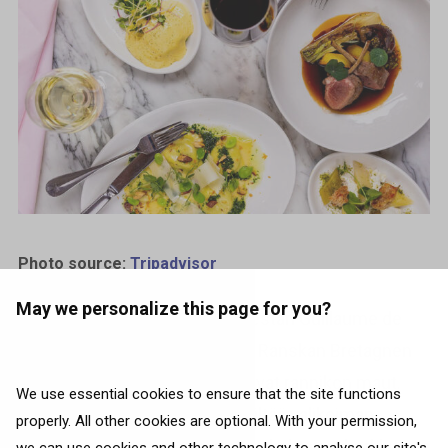
Photo source:
Tripadvisor
May we personalize this page for you?
Bar Gui
-ravintolassa keittiömestari Guillaume de
Beer vie vieraat makumatkalle Ranskan Bretagnen
halki menullaan, jossa korostuvat rannikon maut.
We use essential cookies to ensure that the site functions
Kiinteä ateriakokonaisuus sisältää valikoiman
properly. All other cookies are optional. With your permission,
keittiömestarin valitsemia kausikohtaisia herkkuja ja