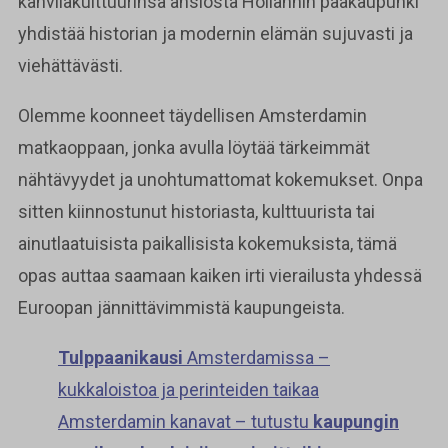
kahvilakulttuurinsa ansiosta Hollannin pääkaupunki
yhdistää historian ja modernin elämän sujuvasti ja
viehättävästi.
Olemme koonneet täydellisen Amsterdamin
matkaoppaan, jonka avulla löytää tärkeimmät
nähtävyydet ja unohtumattomat kokemukset. Onpa
sitten kiinnostunut historiasta, kulttuurista tai
ainutlaatuisista paikallisista kokemuksista, tämä
opas auttaa saamaan kaiken irti vierailusta yhdessä
Euroopan jännittävimmistä kaupungeista.
Tulppaanikausi
Amsterdamissa –
kukkaloistoa ja perinteiden taikaa
Amsterdamin kanavat – tutustu
kaupungin