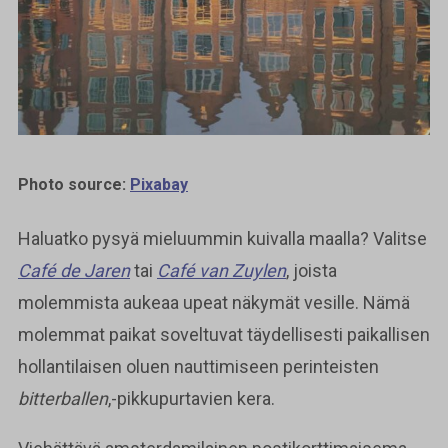
Photo source:
Pixabay
Haluatko pysyä mieluummin kuivalla maalla? Valitse
Café de Jaren
tai
Café van Zuylen
, joista
molemmista aukeaa upeat näkymät vesille. Nämä
molemmat paikat soveltuvat täydellisesti paikallisen
hollantilaisen oluen nauttimiseen perinteisten
bitterballen
,-pikkupurtavien kera.