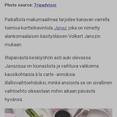
Photo source:
Tripadvisor
Paikallista makumaailmaa tarjoilee kanavan varrella
toimiva kortteliravintola
Jansz
, joka on nimetty
alankomaalaisen käsityöläisen Volkert Janszin
mukaan.
Iltapäivästä keskiyöhön asti auki olevassa
Janszissa
on lounaslista ja vaihtuva valikoima
kausikohtaisia à la carte -annoksia
illallisvaihtoehdoiksi, minkä ansiosta se on oivallinen
vaihtoehto oikeastaan mihin aikaan päivästä
hyvänsä.