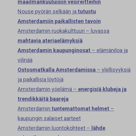
maailmankuuluisiin vesireitteihin
Nouse pyörän selkään ja
tutustu
Amsterdamiin paikallisten tavoin
Amsterdamin ruokakulttuuri – luvassa
mahtavia ateriaelämyksiä
Amsterdamin kaupunginosat
– elämäniloa ja
vilinää
Ostosmatkalla Amsterdamissa
– ylellisyyksiä
ja paikallisia löytöjä
Amsterdamin yöelämä –
energisiä klubeja ja
trendikkäitä baareja
Amsterdamin
tuntemattomat helmet
–
kaupungin salaiset aarteet
Amsterdamin luontokohteet –
lähde