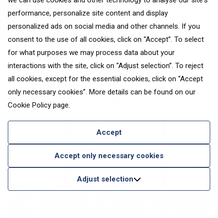
we can use cookies and other technology to analyse our site's
performance, personalize site content and display
sopii loistavasti niille, jotka haluavat tutustua moniin
personalized ads on social media and other channels. If you
makuihin.
consent to the use of all cookies, click on “Accept”. To select
for what purposes we may process data about your
Amsterdamissa on niin
Michelin
-tähden ravintoloita
interactions with the site, click on “Adjust selection”. To reject
kuin kekseliästä paikallista ruokakulttuuria, joten
all cookies, except for the essential cookies, click on “Accept
sieltä löytyy jotakin jokaiseen makuun ja siellä on
only necessary cookies”. More details can be found on our
luvassa unohtumattomia illalliselämyksiä!
Cookie Policy
page.
Accept
Accept only necessary cookies
Adjust selection