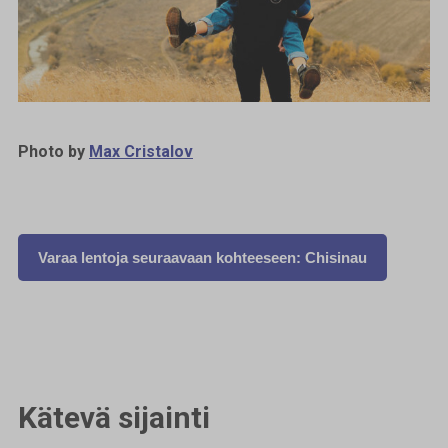
Photo by
Max Cristalov
Varaa lentoja seuraavaan kohteeseen: Chisinau
Kätevä sijainti