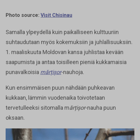
Photo source:
Visit Chisinau
Samalla ylpeydellä kuin paikalliseen kulttuuriin
suhtaudutaan myös kokemuksiin ja juhlallisuuksiin.
1. maaliskuuta Moldovan kansa juhlistaa kevään
saapumista ja antaa toisilleen pieniä kukkamaisia
punavalkoisia
mărțișor
-nauhoja.
Kun ensimmäisen puun nähdään puhkeavan
kukkaan, lämmin vuodenaika toivotetaan
tervetulleeksi sitomalla m
ărțișor
-nauha puun
oksaan.