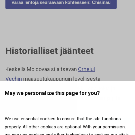
Varaa lentoja seuraavaan kohteeseen: Chisinau
Historialliset jäänteet
Keskellä Moldovaa sijaitsevan
Orheiul
Vechin
maaseutukaupungin levollisesta
maisemasta löytyy vehreitä kukkuloita, jokia ja
May we personalize this page for you?
niittyjä, raunioita ottomaanien valtakunnan jäljiltä
sekä muinaisia kylpylöitä.
We use essential cookies to ensure that the site functions
properly. All other cookies are optional. With your permission,