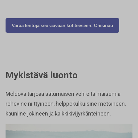
Varaa lentoja seuraavaan kohteeseen: Chisinau
Mykistävä luonto
Moldova tarjoaa satumaisen vehreitä maisemia
rehevine niittyineen, helppokulkuisine metsineen,
kauniine jokineen ja kalkkikivijyrkänteineen.