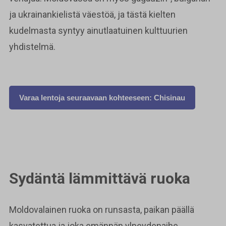
ja ukrainankielistä väestöä, ja tästä kielten
kudelmasta syntyy ainutlaatuinen kulttuurien
yhdistelmä.
Varaa lentoja seuraavaan kohteeseen: Chisinau
Sydäntä lämmittävä ruoka
Moldovalainen ruoka on runsasta, paikan päällä
kasvatettua ja joka emännän ylpeydenaihe.