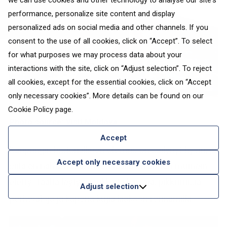
we can use cookies and other technology to analyse our site's
performance, personalize site content and display
personalized ads on social media and other channels. If you
consent to the use of all cookies, click on “Accept”. To select
for what purposes we may process data about your
interactions with the site, click on “Adjust selection”. To reject
all cookies, except for the essential cookies, click on “Accept
only necessary cookies”. More details can be found on our
Cookie Policy
page.
Photo source:
Visit Moldova
Accept
Kaupungin historiallinen olemus on säilynyt hyvin, ja
Accept only necessary cookies
siitä on nähtävissä, miten täällä on ennen muinoin
eletty. Täältä löytyy värikkäitä kaivoja, pikkuruisia
Adjust selection
perhetaloja ja kapeita kujia laakson reunamilla.