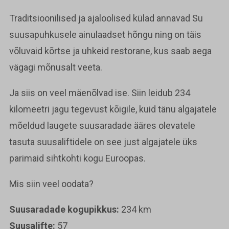
Traditsioonilised ja ajaloolised külad annavad Su
suusapuhkusele ainulaadset hõngu ning on täis
võluvaid kõrtse ja uhkeid restorane, kus saab aega
vägagi mõnusalt veeta.
Ja siis on veel mäenõlvad ise. Siin leidub 234
kilomeetri jagu tegevust kõigile, kuid tänu algajatele
mõeldud laugete suusaradade ääres olevatele
tasuta suusaliftidele on see just algajatele üks
parimaid sihtkohti kogu Euroopas.
Mis siin veel oodata?
Suusaradade kogupikkus:
234 km
Suusalifte:
57