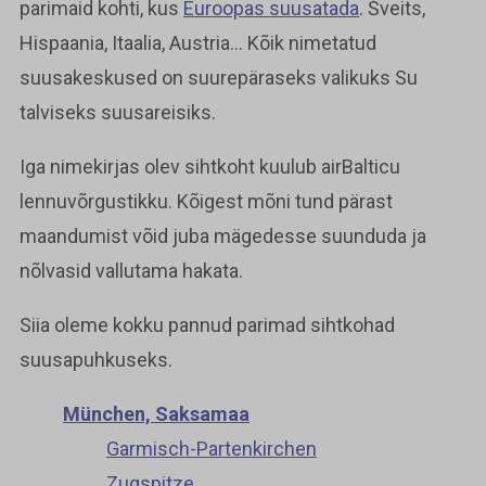
parimaid kohti, kus
Euroopas suusatada
. Šveits,
Hispaania, Itaalia, Austria… Kõik nimetatud
suusakeskused on suurepäraseks valikuks Su
talviseks suusareisiks.
Iga nimekirjas olev sihtkoht kuulub airBalticu
lennuvõrgustikku. Kõigest mõni tund pärast
maandumist võid juba mägedesse suunduda ja
nõlvasid vallutama hakata.
Siia oleme kokku pannud parimad sihtkohad
suusapuhkuseks.
München, Saksamaa
Garmisch-Partenkirchen
Zugspitze