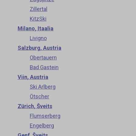
Zillertal
KitzSki
Milano, Itaalia
Livigno
Salzburg, Austria
Obertauern
Bad Gastein
Viin, Austria
Ski Arlberg
Ötscher
Zürich, Šveits
Flumserberg
Engelberg
Genf, Šveits