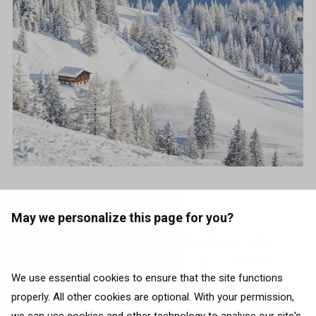
Photo on
Instagram
May we personalize this page for you?
Austria suurim suusakuurort
Ski Arlberg
pakub
umbes 303 kilomeetri jagu nõlvu, kuhu pääseb
We use essential cookies to ensure that the site functions
muinasjutulistest küladest: Sankt Anton, Sankt
properly. All other cookies are optional. With your permission,
Christoph, Stuben, Lech, Zürs, Warth ja Schröcken.