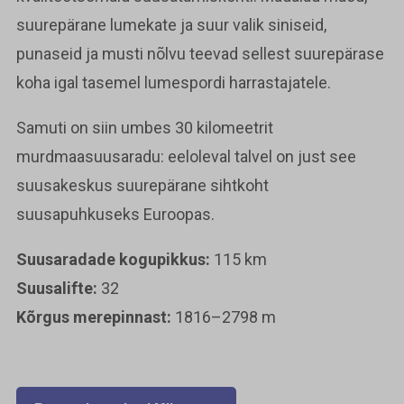
suurepärane lumekate ja suur valik siniseid,
punaseid ja musti nõlvu teevad sellest suurepärase
koha igal tasemel lumespordi harrastajatele.
Samuti on siin umbes 30 kilomeetrit
murdmaasuusaradu: eeloleval talvel on just see
suusakeskus suurepärane sihtkoht
suusapuhkuseks Euroopas.
Suusaradade kogupikkus:
115 km
Suusalifte:
32
Kõrgus merepinnast:
1816–2798 m