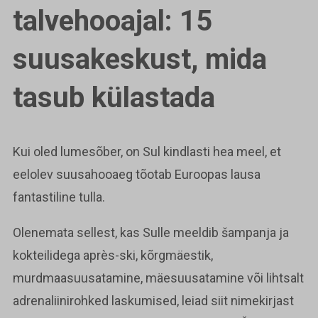
talvehooajal: 15
suusakeskust, mida
tasub külastada
Kui oled lumesõber, on Sul kindlasti hea meel, et
eelolev suusahooaeg tõotab Euroopas lausa
fantastiline tulla.
Olenemata sellest, kas Sulle meeldib šampanja ja
kokteilidega après-ski, kõrgmäestik,
murdmaasuusatamine, mäesuusatamine või lihtsalt
adrenaliinirohked laskumised, leiad siit nimekirjast