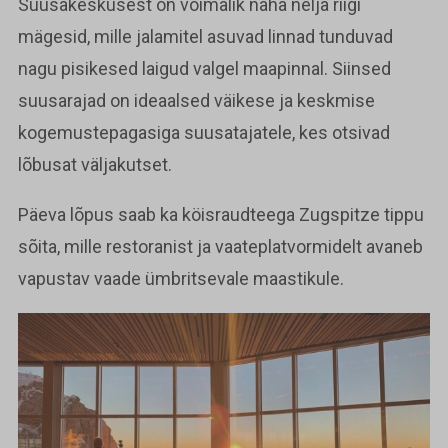
Suusakeskusest on võimalik näha nelja riigi
mägesid, mille jalamitel asuvad linnad tunduvad
nagu pisikesed laigud valgel maapinnal. Siinsed
suusarajad on ideaalsed väikese ja keskmise
kogemustepagasiga suusatajatele, kes otsivad
lõbusat väljakutset.
Päeva lõpus saab ka köisraudteega Zugspitze tippu
sõita, mille restoranist ja vaateplatvormidelt avaneb
vapustav vaade ümbritsevale maastikule.