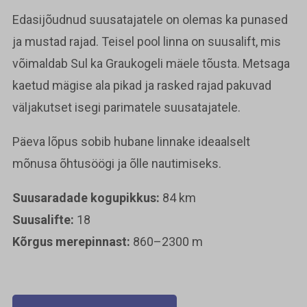
Edasijõudnud suusatajatele on olemas ka punased
ja mustad rajad. Teisel pool linna on suusalift, mis
võimaldab Sul ka Graukogeli mäele tõusta. Metsaga
kaetud mägise ala pikad ja rasked rajad pakuvad
väljakutset isegi parimatele suusatajatele.
Päeva lõpus sobib hubane linnake ideaalselt
mõnusa õhtusöögi ja õlle nautimiseks.
Suusaradade kogupikkus:
84 km
Suusalifte:
18
Kõrgus merepinnast:
860–2300 m