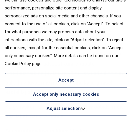
we can use cookies and other technology to analyse our site's
performance, personalize site content and display
Kuigi see on üks populaarsemaid suusatamiskohti
personalized ads on social media and other channels. If you
kogu Euroopas, on igas külas säilinud
consent to the use of all cookies, click on “Accept”. To select
traditsiooniline Austria soojus ja külalislahkus.
for what purposes we may process data about your
interactions with the site, click on “Adjust selection”. To reject
Nõlvad ise on sellised, nagu ühelt maailma parimalt
all cookies, except for the essential cookies, click on “Accept
suusakeskuselt oodata võiks: alates järskudest ja
only necessary cookies”. More details can be found on our
dramaatilistest radadest kuni lõbusate
Cookie Policy
page.
lumelauaparkide ja alaliste võistlusradadeni on siin
Accept
palju huvitavat, mis meelitab Sind ka järgmisel
aastal tagasi tulema.
Accept only necessary cookies
Kõige raskem on valida, millises külas ööbida: meie
Adjust selection
hääl läheb Sankt Antonile.
Suusaradade kogupikkus:
305 km