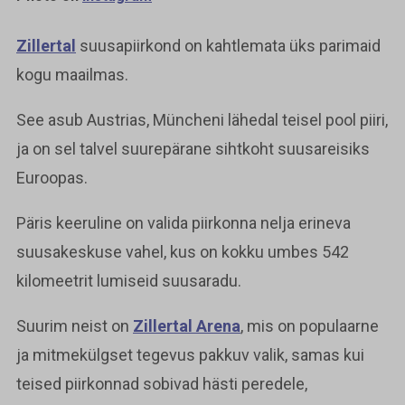
Zillertal
suusapiirkond on kahtlemata üks parimaid
kogu maailmas.
See asub Austrias, Müncheni lähedal teisel pool piiri,
ja on sel talvel suurepärane sihtkoht suusareisiks
Euroopas.
Päris keeruline on valida piirkonna nelja erineva
suusakeskuse vahel, kus on kokku umbes 542
kilomeetrit lumiseid suusaradu.
Suurim neist on
Zillertal Arena
, mis on populaarne
ja mitmekülgset tegevus pakkuv valik, samas kui
teised piirkonnad sobivad hästi peredele,