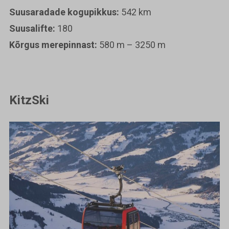
Suusaradade kogupikkus:
542 km
Suusalifte:
180
Kõrgus merepinnast:
580 m – 3250 m
KitzSki