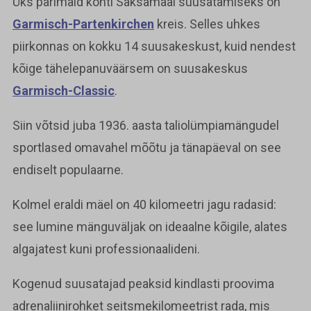
Üks parimaid kohti Saksamaal suusatamiseks on
Garmisch-Partenkirchen
kreis. Selles uhkes
piirkonnas on kokku 14 suusakeskust, kuid nendest
kõige tähelepanuväärsem on suusakeskus
Garmisch-Classic
.
Siin võtsid juba 1936. aasta taliolümpiamängudel
sportlased omavahel mõõtu ja tänapäeval on see
endiselt populaarne.
Kolmel eraldi mäel on 40 kilomeetri jagu radasid:
see lumine mänguväljak on ideaalne kõigile, alates
algajatest kuni professionaalideni.
Kogenud suusatajad peaksid kindlasti proovima
adrenaliinirohket seitsmekilomeetrist rada, mis