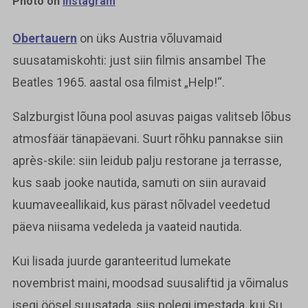
Photo on
Instagram
Obertauern
on üks Austria võluvamaid
suusatamiskohti: just siin filmis ansambel The
Beatles 1965. aastal osa filmist „Help!“.
Salzburgist lõuna pool asuvas paigas valitseb lõbus
atmosfäär tänapäevani. Suurt rõhku pannakse siin
après-skile: siin leidub palju restorane ja terrasse,
kus saab jooke nautida, samuti on siin auravaid
kuumaveeallikaid, kus pärast nõlvadel veedetud
päeva niisama vedeleda ja vaateid nautida.
Kui lisada juurde garanteeritud lumekate
novembrist maini, moodsad suusaliftid ja võimalus
isegi öösel suusatada, siis polegi imestada, kui Su