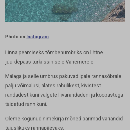
Photo on
Instagram
Linna peamiseks tõmbenumbriks on lihtne
juurdepääs türkiissinisele Vahemerele.
Málaga ja selle ümbrus pakuvad igale rannasõbrale
palju võimalusi, alates rahulikest, kivistest
randadest kuni valgete liivarandadeni ja koobastega
täidetud rannikuni.
Oleme kogunud nimekirja mõned parimad variandid
täiuslikuks rannapäevaks.