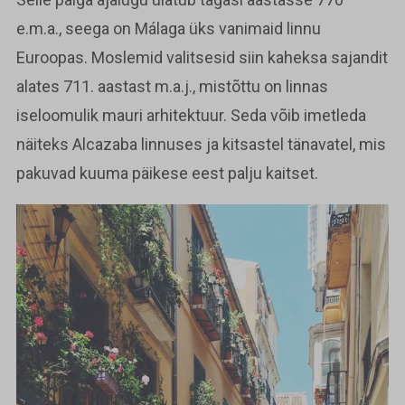
e.m.a., seega on Málaga üks vanimaid linnu
Euroopas. Moslemid valitsesid siin kaheksa sajandit
alates 711. aastast m.a.j., mistõttu on linnas
iseloomulik mauri arhitektuur. Seda võib imetleda
näiteks Alcazaba linnuses ja kitsastel tänavatel, mis
pakuvad kuuma päikese eest palju kaitset.