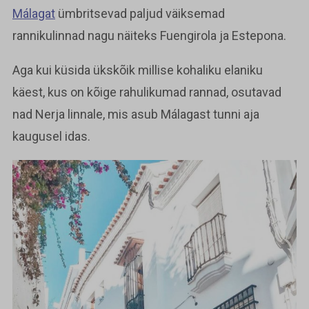
Málagat
ümbritsevad paljud väiksemad
rannikulinnad nagu näiteks Fuengirola ja Estepona.
Aga kui küsida ükskõik millise kohaliku elaniku
käest, kus on kõige rahulikumad rannad, osutavad
nad Nerja linnale, mis asub Málagast tunni aja
kaugusel idas.