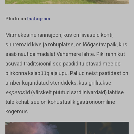
Photo on
Instagram
Mitmekesine rannajoon, kus on liivaseid kohti,
suuremaid kive ja rohuplatse, on lõõgastav paik, kus
saab nautida madalat Vahemere lahte. Piki rannikut
asuvad traditsioonilised paadid tuletavad meelde
piirkonna kalapüügiajalugu. Paljud neist paatidest on
ümber kujundatud stendideks, kus grillitakse
espetos
‘id (värskelt püütud sardiinivardaid) lahtise
tule kohal: see on kohustuslik gastronoomiline
kogemus.