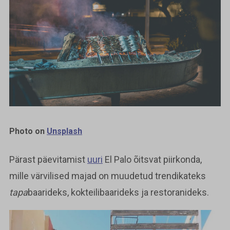
Photo on
Unsplash
Pärast päevitamist
uuri
El Palo õitsvat piirkonda,
mille värvilised majad on muudetud trendikateks
tapa
baarideks, kokteilibaarideks ja restoranideks.