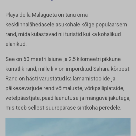
Playa de la Malagueta on tänu oma
kesklinnalähedasele asukohale kõige populaarsem
rand, mida külastavad nii turistid kui ka kohalikud
elanikud.
See on 60 meetri laiune ja 2,5 kilomeetri pikkune
kunstlik rand, mille liiv on imporditud Sahara kõrbest.
Rand on hästi varustatud ka lamamistoolide ja
päikesevarjude rendivõimaluste, võrkpalliplatside,
vetelpäästjate, paadilaenutuse ja mänguväljakutega,
mis teeb sellest suurepärase sihtkoha peredele.