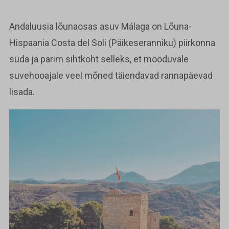
Andaluusia lõunaosas asuv Málaga on Lõuna-
Hispaania Costa del Soli (Päikeseranniku) piirkonna
süda ja parim sihtkoht selleks, et mööduvale
suvehooajale veel mõned täiendavad rannapäevad
lisada.