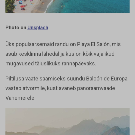
Photo on
Unsplash
Üks populaarsemaid randu on Playa El Salón, mis
asub kesklinna lähedal ja kus on kõik vajalikud
mugavused täiuslikuks rannapäevaks.
Piltilusa vaate saamiseks suundu Balcón de Europa
vaateplatvormile, kust avaneb panoraamvaade
Vahemerele.