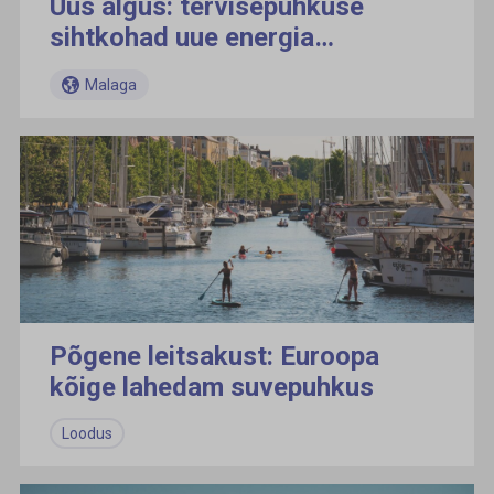
Uus algus: tervisepuhkuse
sihtkohad uue energia
saamiseks
Malaga
Põgene leitsakust: Euroopa
kõige lahedam suvepuhkus
Loodus