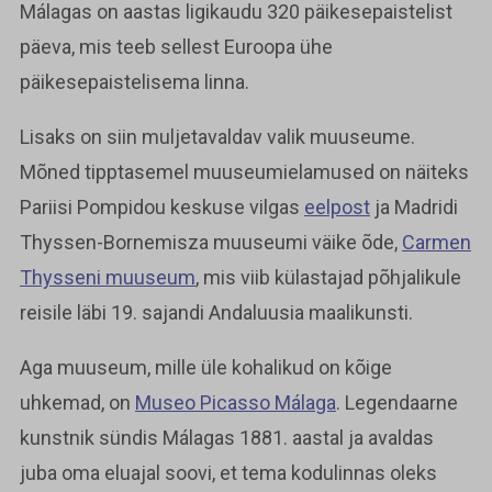
Málagas on aastas ligikaudu 320 päikesepaistelist
päeva, mis teeb sellest Euroopa ühe
päikesepaistelisema linna.
Lisaks on siin muljetavaldav valik muuseume.
Mõned tipptasemel muuseumielamused on näiteks
Pariisi Pompidou keskuse vilgas
eelpost
ja Madridi
Thyssen-Bornemisza muuseumi väike õde,
Carmen
Thysseni muuseum
, mis viib külastajad põhjalikule
reisile läbi 19. sajandi Andaluusia maalikunsti.
Aga muuseum, mille üle kohalikud on kõige
uhkemad, on
Museo Picasso Málaga
. Legendaarne
kunstnik sündis Málagas 1881. aastal ja avaldas
juba oma eluajal soovi, et tema kodulinnas oleks