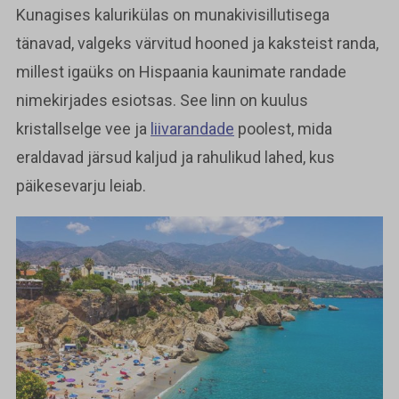
Kunagises kalurikülas on munakivisillutisega
tänavad, valgeks värvitud hooned ja kaksteist randa,
millest igaüks on Hispaania kaunimate randade
nimekirjades esiotsas. See linn on kuulus
kristallselge vee ja
liivarandade
poolest, mida
eraldavad järsud kaljud ja rahulikud lahed, kus
päikesevarju leiab.