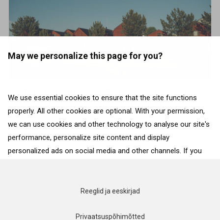
May we personalize this page for you?
Tutvu Ouluga: põhjamaade pärl
We use essential cookies to ensure that the site functions
maailma õnnelikumal maal
properly. All other cookies are optional. With your permission,
we can use cookies and other technology to analyse our site's
Loodus
performance, personalize site content and display
personalized ads on social media and other channels. If you
consent to the use of all cookies, click on “Accept”. To select
for what purposes we may process data about your
interactions with the site, click on “Adjust selection”. To reject
Reeglid ja eeskirjad
all cookies, except for the essential cookies, click on “Accept
only necessary cookies”. More details can be found on our
Privaatsuspõhimõtted