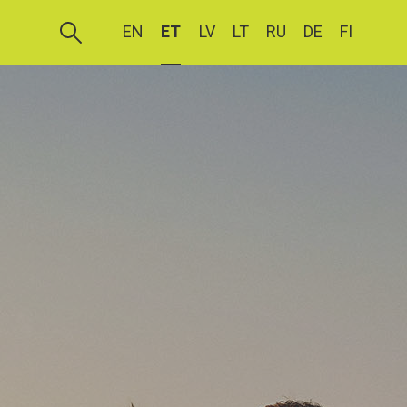
EN
ET
LV
LT
RU
DE
FI