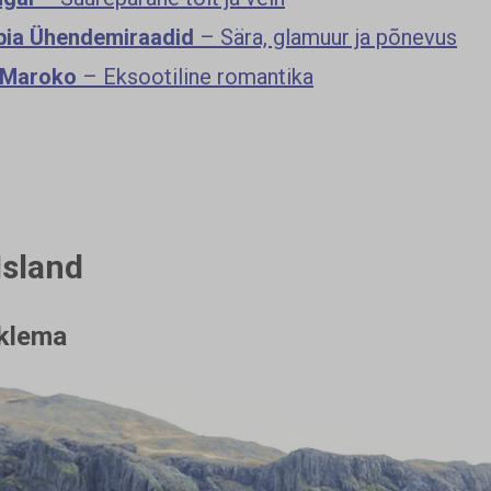
bia Ühendemiraadid
– Sära, glamuur ja põnevus
 Maroko
– Eksootiline romantika
Island
klema