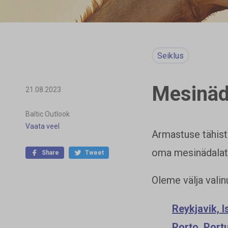
Seiklus
Mesinäd
21.08.2023
Baltic Outlook
Vaata veel
Armastuse tähista
oma mesinädalatek
Share
Tweet
Oleme välja valin
Reykjavik, I
Porto, Port