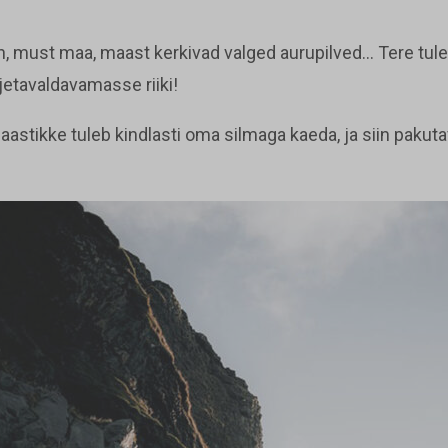
 must maa, maast kerkivad valged aurupilved… Tere tulem
etavaldavamasse riiki!
aastikke tuleb kindlasti oma silmaga kaeda, ja siin pakuta