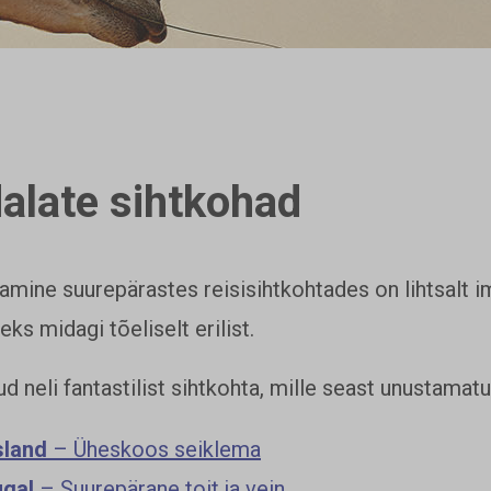
alate sihtkohad
mine suurepärastes reisisihtkohtades on lihtsalt ime
s midagi tõeliselt erilist.
ud neli fantastilist sihtkohta, mille seast unustamatu
sland
– Üheskoos seiklema
ugal
– Suurepärane toit ja vein