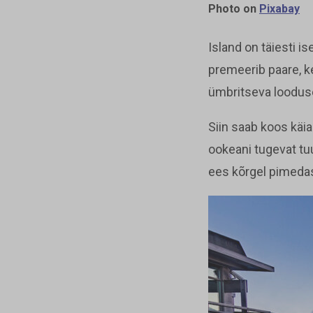
Photo on
Pixabay
Island on täiesti 
premeerib paare, k
ümbritseva looduse
Siin saab koos käia
ookeani tugevat tuul
ees kõrgel pimedas 