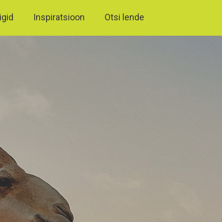
igid
Inspiratsioon
Otsi lende