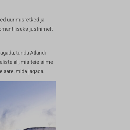
sed uurimisretked ja
omantiliseks justnimelt
jagada, tunda Atlandi
liste all, mis teie silme
e aare, mida jagada.