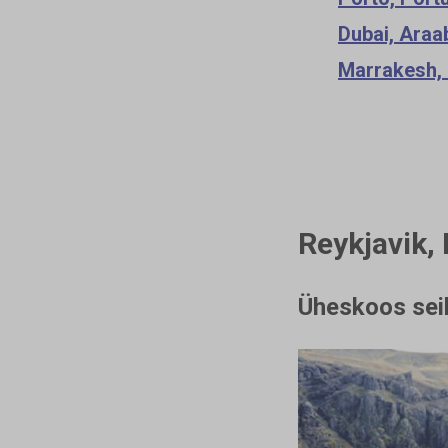
Dubai, Araa
Marrakesh,
Reykjavik, 
Üheskoos sei