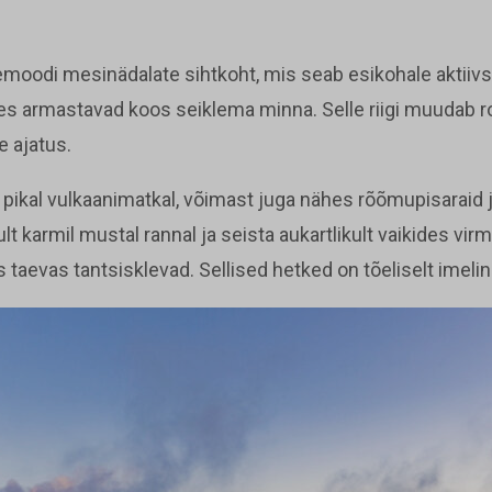
isemoodi mesinädalate sihtkoht, mis seab esikohale aktiiv
es armastavad koos seiklema minna. Selle riigi muudab r
 ajatus.
 pikal vulkaanimatkal, võimast juga nähes rõõmupisaraid 
t karmil mustal rannal ja seista aukartlikult vaikides virma
taevas tantsisklevad. Sellised hetked on tõeliselt imelin