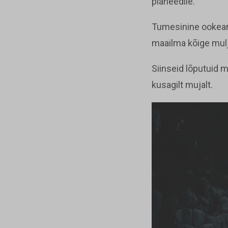
planeedile.
Tumesinine ookean,
maailma kõige mulj
Siinseid lõputuid m
kusagilt mujalt.