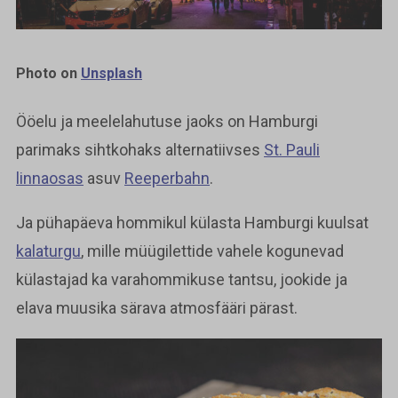
Photo on
Unsplash
Ööelu ja meelelahutuse jaoks on Hamburgi
parimaks sihtkohaks alternatiivses
St. Pauli
linnaosas
asuv
Reeperbahn
.
Ja pühapäeva hommikul külasta Hamburgi kuulsat
kalaturgu
, mille müügilettide vahele kogunevad
külastajad ka varahommikuse tantsu, jookide ja
elava muusika särava atmosfääri pärast.