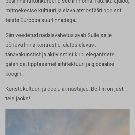
pealinnana konkureerib see linn oma rikkaliku ajaloo,
mitmekesise kultuuri ja elava atmosfääri poolest
teiste Euroopa suurlinnadega.
Siin veedetud nädalavahetus avab Sulle selle
põneva linna kontrastid: alates elavast
tänavakunstist ja aktivismist kuni elegantsete
galeriide, tipptasemel arhitektuuri ja globaalse
köögini.
Kunsti, kultuuri ja ööelu armastajad: Berliin on just
teie jaoks!