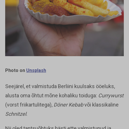
Photo on
Unsplash
Seejärel, et valmistuda Berliini kuulsaks ööeluks,
alusta oma õhtut mõne kohaliku toiduga:
Currywurst
(vorst friikartulitega),
Döner Kebab
või klassikaline
Schnitzel
.
Nii oled tantsuõhtuks hästi ette valmistunud ja