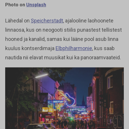
Photo on
Unsplash
Lähedal on
Speicherstadt
, ajalooline laohoonete
linnaosa, kus on neogooti stiilis punastest tellistest
hooned ja kanalid, samas kui lääne pool asub linna
kuulus kontserdimaja
Elbphilharmonie
, kus saab
nautida nii elavat muusikat kui ka panoraamvaateid.