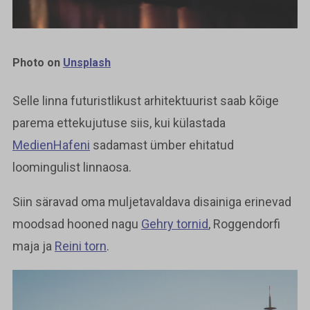
Photo on
Unsplash
Selle linna futuristlikust arhitektuurist saab kõige
parema ettekujutuse siis, kui külastada
MedienHafeni
sadamast ümber ehitatud
loomingulist linnaosa.
Siin säravad oma muljetavaldava disainiga erinevad
moodsad hooned nagu
Gehry tornid
, Roggendorfi
maja ja
Reini torn
.