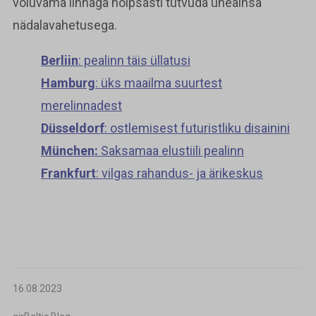
võluvama linnaga hõlpsasti tutvuda üheainsa
nädalavahetusega.
Berliin
: pealinn täis üllatusi
Hamburg
: üks maailma suurtest
merelinnadest
Düsseldorf
: ostlemisest futuristliku disainini
München:
Saksamaa elustiili pealinn
Frankfurt
: vilgas rahandus- ja ärikeskus
16.08.2023