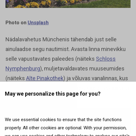
Photo on
Unsplash
Nädalavahetus Münchenis tähendab just selle
ainulaadse segu nautimist. Avasta linna minevikku
selle vapustavates paleedes (näiteks
Schloss
Nymphenburg
), muljetavaldavates muuseumides
(näiteks
Alte Pinakothek
) ja võluvas vanalinnas, kus
saad oma silmaga kaeda selliseid vaatamisväärsusi
May we personalize this page for you?
nagu
Marienplatz
ja
Frauenkirche
.
We use essential cookies to ensure that the site functions
properly. All other cookies are optional. With your permission,