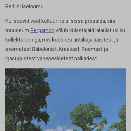
Berliini iseloomu.
Kui soovid veel kultuuri reisi sisse pressida, siis
muuseum
Pergamon
võlub külastajaid laiaulatusliku
kollektsiooniga, mis koosneb antiikaja aaretest ja
esemetest Babülonist, Kreekast, Roomast ja
igasugustest vahepealsetest paikadest.