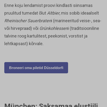
Enne koju lendamist proovi kindlasti siinsamas
pruulitud tumedat õlut
Altbier
, mis sobib ideaalselt
Rheinischer Sauerbraten
i (marineeritud veise-, sea-
või hirvepraad) või
Grünkohlessen
i (traditsiooniline
talvine roog kartulitest, peekonist, vorstist ja
lehtkapsast) kõrvale.
Broneeri oma piletid Düsseldorfi
München: Saksamaa elustiili