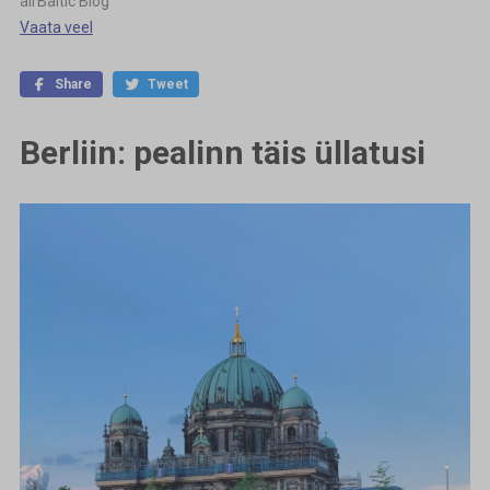
airBaltic Blog
Vaata veel
Share
Tweet
Berliin: pealinn täis üllatusi