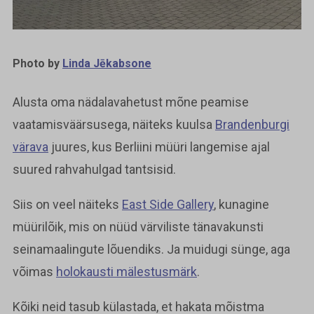
Photo by
Linda Jēkabsone
Alusta oma nädalavahetust mõne peamise
vaatamisväärsusega, näiteks kuulsa
Brandenburgi
värava
juures, kus Berliini müüri langemise ajal
suured rahvahulgad tantsisid.
Siis on veel näiteks
East Side Gallery
, kunagine
müürilõik, mis on nüüd värviliste tänavakunsti
seinamaalingute lõuendiks. Ja muidugi sünge, aga
võimas
holokausti mälestusmärk
.
Kõiki neid tasub külastada, et hakata mõistma