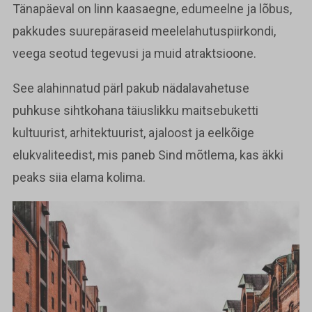
Tänapäeval on linn kaasaegne, edumeelne ja lõbus,
pakkudes suurepäraseid meelelahutuspiirkondi,
veega seotud tegevusi ja muid atraktsioone.
See alahinnatud pärl pakub nädalavahetuse
puhkuse sihtkohana täiuslikku maitsebuketti
kultuurist, arhitektuurist, ajaloost ja eelkõige
elukvaliteedist, mis paneb Sind mõtlema, kas äkki
peaks siia elama kolima.