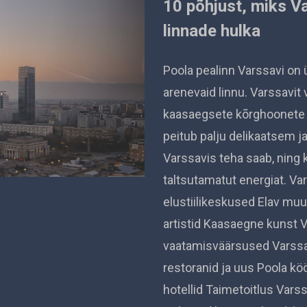
10 põhjust, miks Va
linnade hulka
Poola pealinn Varssavi on 
arenevaid linnu. Varssavit
kaasaegsete kõrghoonete sil
peitub palju delikaatsem j
Varssavis teha saab, ning 
taltsutamatut energiat. Va
elustiilikeskused Elav muus
artistid Kaasaegne kunst V
vaatamisväärsused Varssav
restoranid ja uus Poola köök
hotellid Taimetoitlus Vars