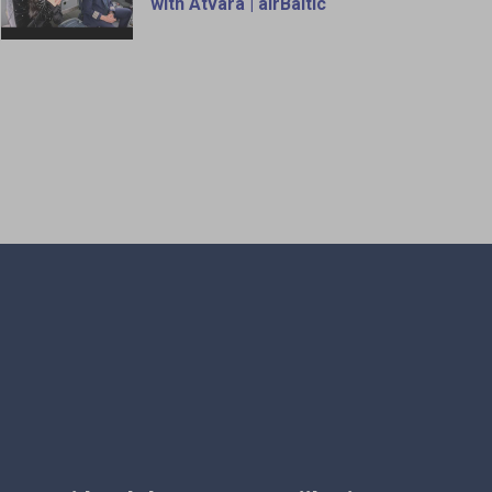
with Atvara | airBaltic