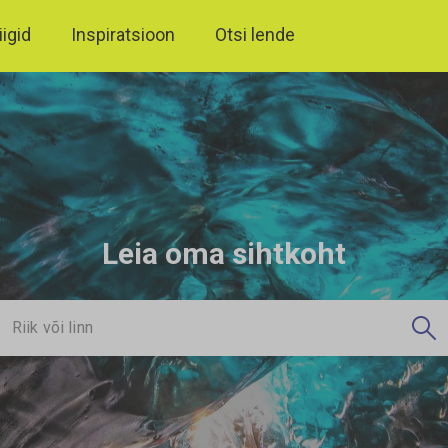
iigid
Inspiratsioon
Otsi lende
Leia oma sihtkoht
Riik või linn