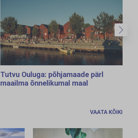
Tutvu Ouluga: põhjamaade pärl
maailma õnnelikumal maal
VAATA KÕIKI