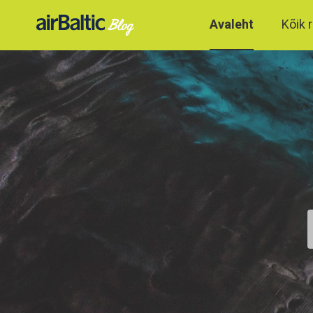
Avaleht
Kõik r