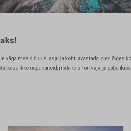
aks!
Sulle väga meeldib uusi asju ja kohti avastada, oled õiges
kasulikke näpunäiteid, mida reisil on vaja, ja palju ilusai