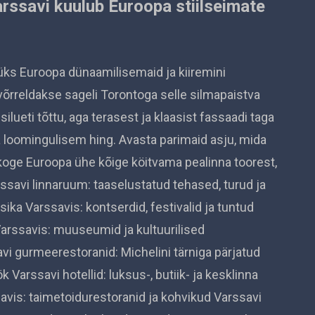
rssavi kuulub Euroopa stiilseimate
üks Euroopa dünaamilisemaid ja kiiremini
 võrreldakse sageli Torontoga selle silmapaistva
ueti tõttu, aga terasest ja klaasist fassaadi taga
a loomingulisem hing. Avasta parimaid asju, mida
koge Euroopa ühe kõige köitvama pealinna toorest,
rssavi linnaruum: taaselustatud tehased, turud ja
ika Varssavis: kontserdid, festivalid ja tuntud
arssavis: muuseumid ja kultuurilised
i gurmeerestoranid: Michelini tärniga pärjatud
 Varssavi hotellid: luksus-, butiik- ja kesklinna
savis: taimetoidurestoranid ja kohvikud Varssavi