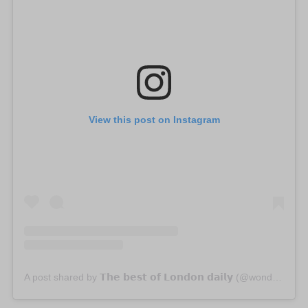
View this post on Instagram
A post shared by 𝗧𝗵𝗲 𝗯𝗲𝘀𝘁 𝗼𝗳 𝗟𝗼𝗻𝗱𝗼𝗻 𝗱𝗮𝗶𝗹𝘆 (@wonderlustlondon)