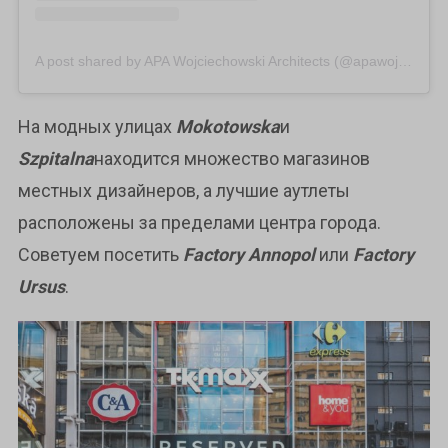
A post shared by APA Wojciechowski Architects (@apawojciechowski)
На модных улицах
Mokotowska
и
Szpitalna
находится множество магазинов
местных дизайнеров, а лучшие аутлеты
расположены за пределами центра города.
Советуем посетить
Factory Annopol
или
Factory
Ursus
.