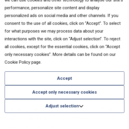
we can use cookies and other technology to analyse our site's
performance, personalize site content and display
View this post on Instagram
personalized ads on social media and other channels. If you
consent to the use of all cookies, click on “Accept”. To select
for what purposes we may process data about your
interactions with the site, click on “Adjust selection”. To reject
all cookies, except for the essential cookies, click on “Accept
only necessary cookies”. More details can be found on our
Cookie Policy
page.
Accept
A post shared by Barcelona Magazine (@barcelona_barcelona)
Accept only necessary cookies
А диктаторам собственного стиля мы
Adjust selection
рекомендуем заглянуть в знаменитый
Pinza’t
–
ремесленный магазин, торгующий
оригинальными сумками, созданными из