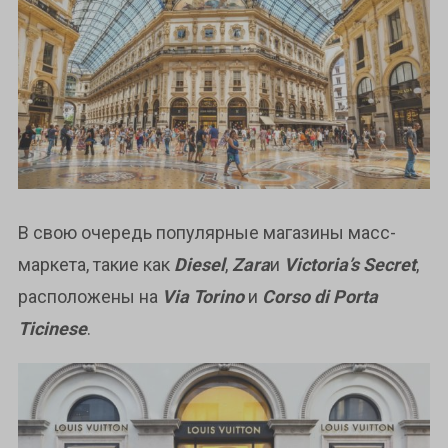
В свою очередь популярные магазины масс-
маркета, такие как
Diesel
,
Zara
и
Victoria’s Secret
,
расположены на
Via Torino
и
Corso di Porta
Ticinese
.