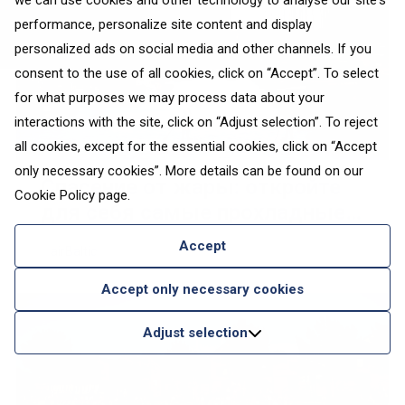
we can use cookies and other technology to analyse our site's
performance, personalize site content and display
personalized ads on social media and other channels. If you
consent to the use of all cookies, click on “Accept”. To select
for what purposes we may process data about your
interactions with the site, click on “Adjust selection”. To reject
all cookies, except for the essential cookies, click on “Accept
only necessary cookies”. More details can be found on our
Спасение от жары: откройте
Cookie Policy
page.
для себя самые прохладные
летние места Европы
Accept
airBaltic
Accept only necessary cookies
Adjust selection