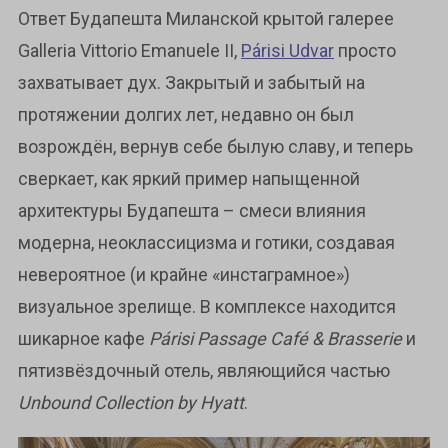
Ответ Будапешта Миланской крытой галерее
Galleria Vittorio Emanuele II,
Párisi Udvar
просто
захватывает дух. Закрытый и забытый на
протяжении долгих лет, недавно он был
возрождён, вернув себе былую славу, и теперь
сверкает, как яркий пример напыщенной
архитектуры Будапешта – смеси влияния
модерна, неоклассицизма и готики, создавая
невероятное (и крайне «инстаграмное»)
визуальное зрелище. В комплексе находится
шикарное кафе
Párisi Passage Café & Brasserie
и
пятизвёздочный отель, являющийся частью
Unbound Collection by Hyatt
.