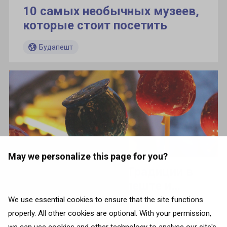
10 самых необычных музеев,
которые стоит посетить
Будапешт
May we personalize this page for you?
Рождественские Традиции в
Тель-Авиве, Будапеште и
Копенгагене
We use essential cookies to ensure that the site functions
Будапешт
properly. All other cookies are optional. With your permission,