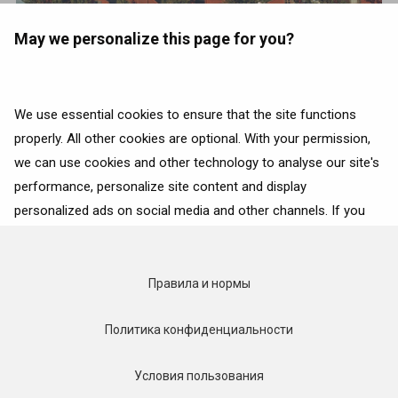
May we personalize this page for you?
Откройте для себя Оулу:
We use essential cookies to ensure that the site functions
северную жемчужину самой
properly. All other cookies are optional. With your permission,
счастливой страны мира
we can use cookies and other technology to analyse our site's
Природа
performance, personalize site content and display
personalized ads on social media and other channels. If you
consent to the use of all cookies, click on “Accept”. To select
for what purposes we may process data about your
interactions with the site, click on “Adjust selection”. To reject
Правила и нормы
all cookies, except for the essential cookies, click on “Accept
only necessary cookies”. More details can be found on our
Политика конфиденциальности
Cookie Policy
page.
Условия пользования