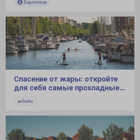
Барселона
Спасение от жары: откройте
для себя самые прохладные
летние места Европы
airBaltic