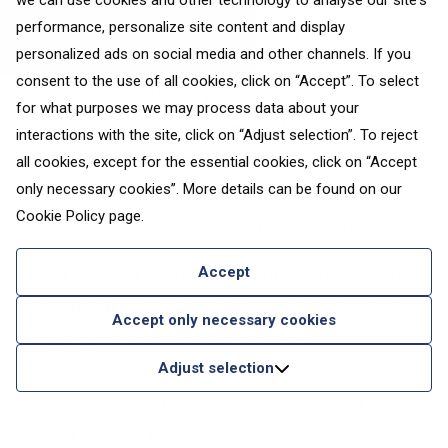
we can use cookies and other technology to analyse our site's
performance, personalize site content and display
может похвастаться одними из лучших видов на
personalized ads on social media and other channels. If you
городской горизонт. Посещение этого места –
consent to the use of all cookies, click on “Accept”. To select
занятие чрезвычайно романтическое и
for what purposes we may process data about your
созерцательное, сопровождаемое
interactions with the site, click on “Adjust selection”. To reject
очаровательными тропами и скалистыми
all cookies, except for the essential cookies, click on “Accept
only necessary cookies”. More details can be found on our
водопадами. Это идеальное место для
Cookie Policy
page.
свидания, чтения книги или даже её написания.
Когда наконец наступают летние дни, едва ли
Accept
найдётся лучшее место для отдыха на свежем
Accept only necessary cookies
воздухе, чем пляж. Portobello – это
великолепный песчаный пляж, который также
Adjust selection
является и престижным жилым районом. Это
всегда свежий воздух и бесконечные морские