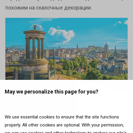
похожим на сказочные декорации.
May we personalize this page for you?
Отправляйтесь в
Royal Botanic Garden Edinburgh
,
чтобы увидеть абсолютно нетрадиционный
We use essential cookies to ensure that the site functions
городской парк. Он не только хранит в себе
properly. All other cookies are optional. With your permission,
более 273 тысяч растений со всего мира, но и