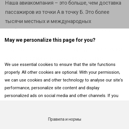
Наша авиакомпания – это больше, чем доставка
пассажиров из точки А в точку Б. Это более
тысячи местных и международных
профессионалов. Более 400 специалистов в
области высоких технологий. Высокая
May we personalize this page for you?
надёжность и безопасность при доставке наших
клиентов в самые необходимые для них
We use essential cookies to ensure that the site functions
направления.
properly. All other cookies are optional. With your permission,
we can use cookies and other technology to analyse our site's
ВСЕ ВИДЕО НА YOUTUBE
performance, personalize site content and display
personalized ads on social media and other channels. If you
consent to the use of all cookies, click on “Accept”. To select
for what purposes we may process data about your
interactions with the site, click on “Adjust selection”. To reject
Правила и нормы
all cookies, except for the essential cookies, click on “Accept