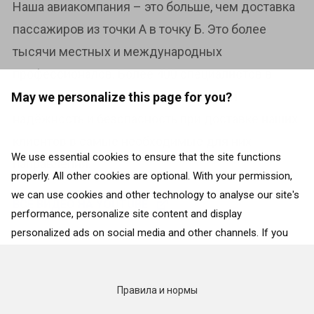
Наша авиакомпания – это больше, чем доставка
пассажиров из точки А в точку Б. Это более
тысячи местных и международных
профессионалов. Более 400 специалистов в
области высоких технологий. Высокая
May we personalize this page for you?
надёжность и безопасность при доставке наших
клиентов в самые необходимые для них
We use essential cookies to ensure that the site functions
направления.
properly. All other cookies are optional. With your permission,
we can use cookies and other technology to analyse our site's
ВСЕ ВИДЕО НА YOUTUBE
performance, personalize site content and display
personalized ads on social media and other channels. If you
consent to the use of all cookies, click on “Accept”. To select
for what purposes we may process data about your
interactions with the site, click on “Adjust selection”. To reject
Правила и нормы
all cookies, except for the essential cookies, click on “Accept