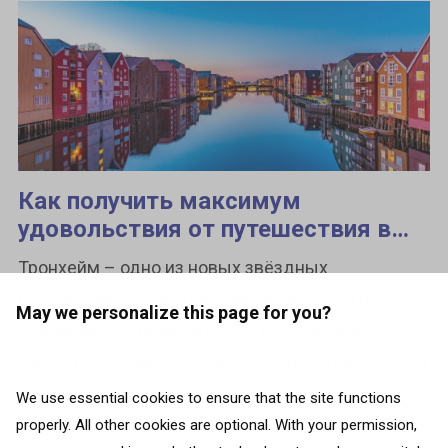
Как получить максимум
удовольствия от путешествия в
Тронхейм
Тронхейм – одно из новых звёздных
направлений Норвегии, очаровательный и
May we personalize this page for you?
крайне фотогеничный город, в котором, кажется,
жизнь налажена до превосходства. Здесь есть и
уютный центр города, по которому удобно
We use essential cookies to ensure that the site functions
properly. All other cookies are optional. With your permission,
гулять...