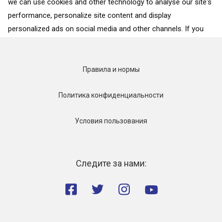
we can use cookies and other technology to analyse our site's
performance, personalize site content and display
НАЗАД
personalized ads on social media and other channels. If you
consent to the use of all cookies, click on “Accept”. To select
for what purposes we may process data about your
interactions with the site, click on “Adjust selection”. To reject
Правила и нормы
all cookies, except for the essential cookies, click on “Accept
only necessary cookies”. More details can be found on our
Политика конфиденциальности
Cookie Policy
page.
Условия пользования
Accept
Accept only necessary cookies
Следите за нами:
Adjust selection