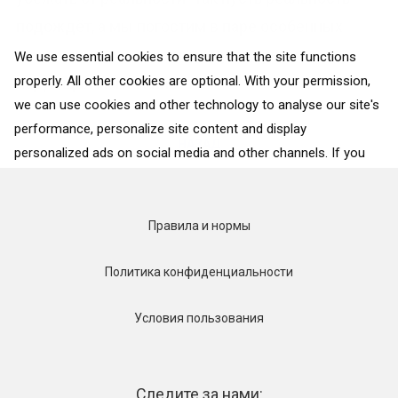
подождёт, а мы погостим в паре особенных
мест, в которых как нигде чувствуется
We use essential cookies to ensure that the site functions
properly. All other cookies are optional. With your permission,
чарующая магия кино.
we can use cookies and other technology to analyse our site's
performance, personalize site content and display
НАЗАД
personalized ads on social media and other channels. If you
consent to the use of all cookies, click on “Accept”. To select
for what purposes we may process data about your
interactions with the site, click on “Adjust selection”. To reject
Правила и нормы
all cookies, except for the essential cookies, click on “Accept
only necessary cookies”. More details can be found on our
Политика конфиденциальности
Cookie Policy
page.
Условия пользования
Accept
Accept only necessary cookies
Следите за нами: