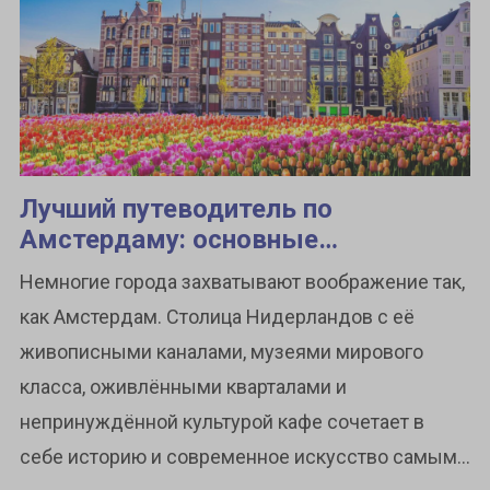
Лучший путеводитель по
Амстердаму: основные
достопримечательности, скрытые
Немногие города захватывают воображение так,
жемчужины и советы от местных
как Амстердам. Столица Нидерландов с её
живописными каналами, музеями мирового
класса, оживлёнными кварталами и
непринуждённой культурой кафе сочетает в
себе историю и современное искусство самым...