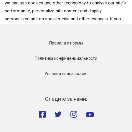
we can use cookies and other technology to analyse our site's
performance, personalize site content and display
НАЗАД
personalized ads on social media and other channels. If you
consent to the use of all cookies, click on “Accept”. To select
for what purposes we may process data about your
interactions with the site, click on “Adjust selection”. To reject
Правила и нормы
all cookies, except for the essential cookies, click on “Accept
only necessary cookies”. More details can be found on our
Политика конфиденциальности
Cookie Policy
page.
Условия пользования
Accept
Accept only necessary cookies
Следите за нами:
Adjust selection