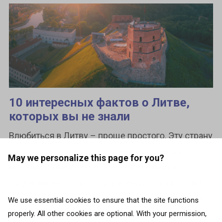
10 интересных фактов о Литве,
которых вы не знали
Влюбиться в Литву – проще простого. Эту страну
характеризуют фантастические повороты
May we personalize this page for you?
истории и множество необычных мест и
традиций, которые выдержали все испытания
суровых времён. Именно поэтому мы собрали
We use essential cookies to ensure that the site functions
properly. All other cookies are optional. With your permission,
наименее известные,...