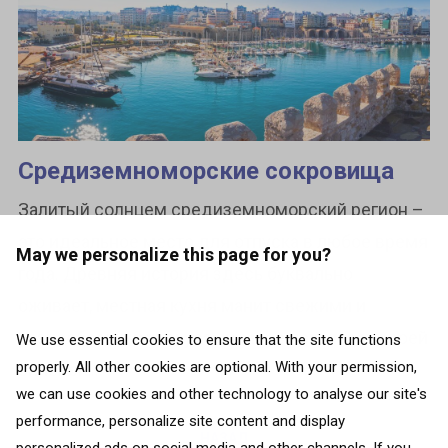
Средиземноморские сокровища
Залитый солнцем средиземноморский регион –
это идеальное место для отпуска в любое время
May we personalize this page for you?
года. Древняя история здесь буквально
оживает, местная кухня манит свежими и
разнообразными вкусами, море потрясает своей
We use essential cookies to ensure that the site functions
properly. All other cookies are optional. With your permission,
синевой,...
we can use cookies and other technology to analyse our site's
performance, personalize site content and display
НАЗАД