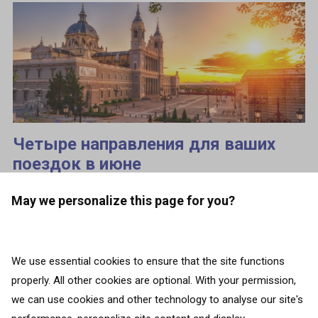
Четыре направления для ваших
поездок в июне
Временами казалось, что это не произойдет
May we personalize this page for you?
никогда, но лето наступило. Официально! Солнце
светит целый день изо всех сил, зеленая трава
выглядит такой манящей, что усидеть дома,
We use essential cookies to ensure that the site functions
properly. All other cookies are optional. With your permission,
честно говоря, невозможно. Но...
we can use cookies and other technology to analyse our site's