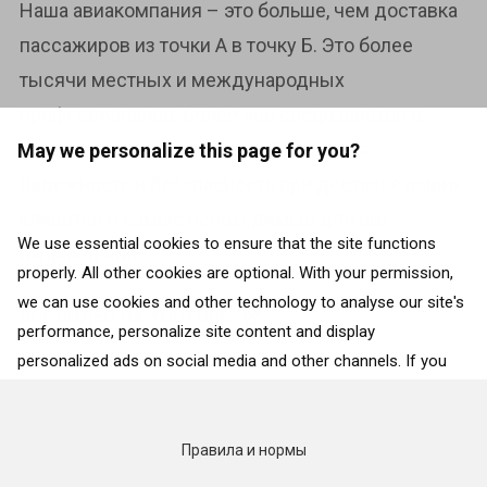
Наша авиакомпания – это больше, чем доставка
пассажиров из точки А в точку Б. Это более
тысячи местных и международных
профессионалов. Более 400 специалистов в
области высоких технологий. Высокая
May we personalize this page for you?
надёжность и безопасность при доставке наших
клиентов в самые необходимые для них
We use essential cookies to ensure that the site functions
направления.
properly. All other cookies are optional. With your permission,
we can use cookies and other technology to analyse our site's
ВСЕ ВИДЕО НА YOUTUBE
performance, personalize site content and display
personalized ads on social media and other channels. If you
consent to the use of all cookies, click on “Accept”. To select
for what purposes we may process data about your
interactions with the site, click on “Adjust selection”. To reject
Правила и нормы
all cookies, except for the essential cookies, click on “Accept