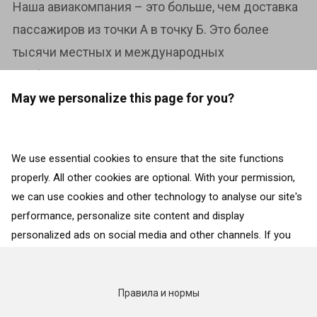
Наша авиакомпания – это больше, чем доставка
пассажиров из точки А в точку Б. Это более
тысячи местных и международных
профессионалов. Более 400 специалистов в
области высоких технологий. Высокая
May we personalize this page for you?
надёжность и безопасность при доставке наших
клиентов в самые необходимые для них
We use essential cookies to ensure that the site functions
направления.
properly. All other cookies are optional. With your permission,
we can use cookies and other technology to analyse our site's
ВСЕ ВИДЕО НА YOUTUBE
performance, personalize site content and display
personalized ads on social media and other channels. If you
consent to the use of all cookies, click on “Accept”. To select
for what purposes we may process data about your
interactions with the site, click on “Adjust selection”. To reject
Правила и нормы
all cookies, except for the essential cookies, click on “Accept