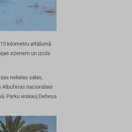
15 kilometru attālumā
ijas ezeriem un izcila
ešas nelielas salas,
as Albuferas nacionālais
abā. Parku ieskauj Dehesa