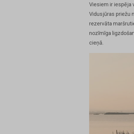
Viesiem ir iespēja 
Vidusjūras priežu 
rezervāta maršrutie
nozīmīga ligzdošana
cieņā.