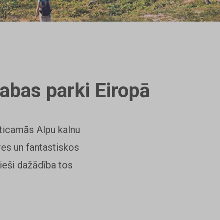
dabas parki Eiropā
eticamās Alpu kalnu
res un fantastiskos
tieši dažādība tos