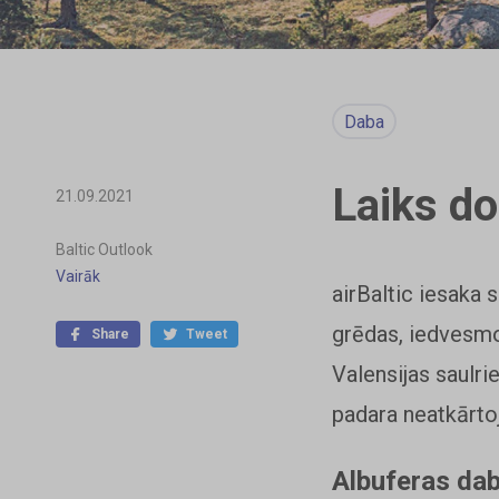
Daba
Laiks do
21.09.2021
Baltic Outlook
Vairāk
airBaltic iesaka 
grēdas, iedvesmo
Share
Tweet
Valensijas saulrie
padara neatkārto
Albuferas da