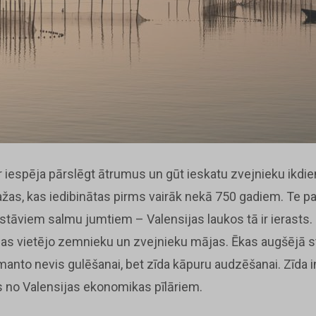
ir iespēja pārslēgt ātrumus un gūt ieskatu zvejnieku ikdie
ažas, kas iedibinātas pirms vairāk nekā 750 gadiem. Te p
stāviem salmu jumtiem – Valensijas laukos tā ir ierasts.
nālas vietējo zemnieku un zvejnieku mājas. Ēkas augšējā s
anto nevis gulēšanai, bet zīda kāpuru audzēšanai. Zīda ind
s no Valensijas ekonomikas pīlāriem.