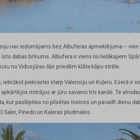
siju nav iedomājams bez Albuferas apmeklējuma – vien 
 īsts dabas brīnums. Albufera ir viens no lielākajiem Spān
uru no Vidusjūras šķir priedēm klāta kāpu strēle.
, iebrūkot piekrastei starp Valensiju un Kuļeru. Ezerā ir s
apkārtējos mitrājus ar jūru savieno trīs kanāli. Te atrod
ta, kur paslēpties no pilsētas tveices un pavadīt dienu d
l Saler, Pinedo un Kaļeras pludmales.