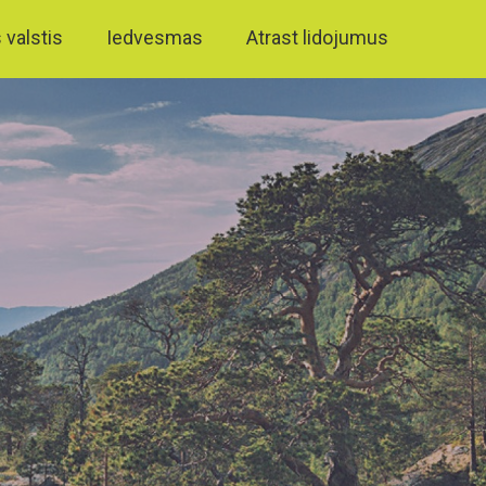
 valstis
Iedvesmas
Atrast lidojumus