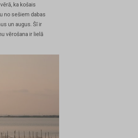
 vērā, ka košais
enu no sešiem dabas
us un augus. Šī ir
u vērošana ir lielā