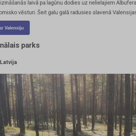
izināšanās laivā pa lagūnu dodies uz nelielajiem Albufera
misko vēsturi. Šeit galu galā radusies slavenā Valensijas
uz Valensiju
onālais parks
Latvija