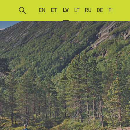
EN
ET
LV
LT
RU
DE
FI