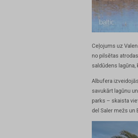
Ceļojums uz Valen
no pilsētas atrodas
saldūdens lagūna, k
Albufera izveidojās
savukārt lagūnu un 
parks – skaista vie
del Saler mežs un E