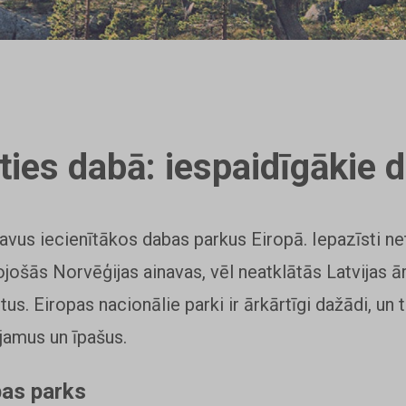
ties dabā: iespaidīgākie 
savus iecienītākos dabas parkus Eiropā. Iepazīsti n
jošās Norvēģijas ainavas, vēl neatklātās Latvijas ā
tus. Eiropas nacionālie parki ir ārkārtīgi dažādi, un 
jamus un īpašus.
bas parks