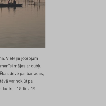
nā. Vietējie joprojām
amanīsi mājas ar dubļu
 Ēkas dēvē par barracas,
tāvā var nokļūt pa
ustrija 15. līdz 19.