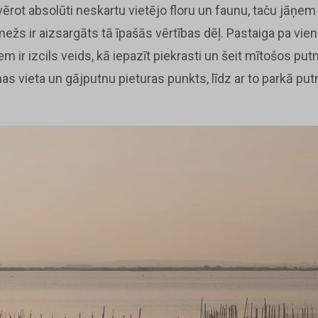
vērot absolūti neskartu vietējo floru un faunu, taču jāņem
mežs ir aizsargāts tā īpašās vērtības dēļ. Pastaiga pa vi
m ir izcils veids, kā iepazīt piekrasti un šeit mītošos putn
s vieta un gājputnu pieturas punkts, līdz ar to parkā putn