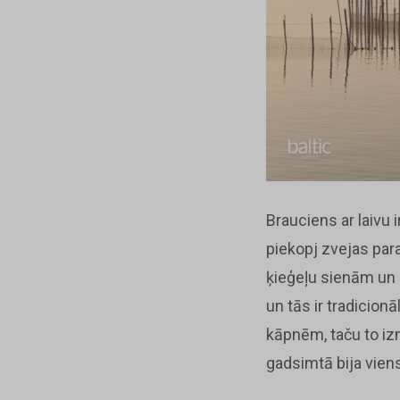
Brauciens ar laivu 
piekopj zvejas par
ķieģeļu sienām un 
un tās ir tradicio
kāpnēm, taču to izm
gadsimtā bija vien