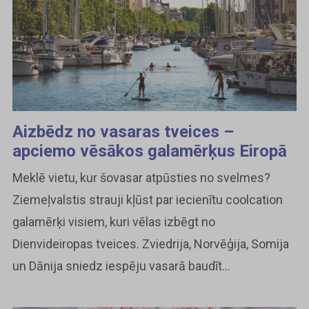
Aizbēdz no vasaras tveices –
apciemo vēsākos galamērķus Eiropā
Meklē vietu, kur šovasar atpūsties no svelmes?
Ziemeļvalstis strauji kļūst par iecienītu coolcation
galamērķi visiem, kuri vēlas izbēgt no
Dienvideiropas tveices. Zviedrija, Norvēģija, Somija
un Dānija sniedz iespēju vasarā baudīt...