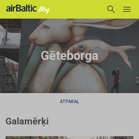
Gēteborga
ATPAKAĻ
Galamērķi