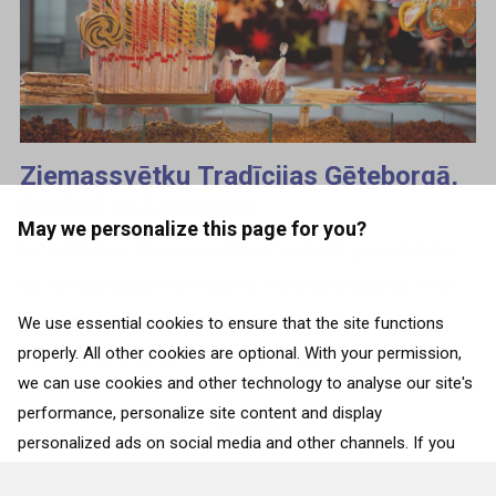
Ziemassvētku Tradīcijas Gēteborgā,
Berlīnē un Lisabonā
May we personalize this page for you?
Ir cilvēki, kas Ziemassvētkus vienmēr pavada tikai
un vienīgi dzimtenē kopā ar saviem mīļajiem. Ir arī
tādi, kas labprāt dodas apskatīt, kas svētku laikā
We use essential cookies to ensure that the site functions
properly. All other cookies are optional. With your permission,
notiek citur pasaulē. Vienalga, kuru no...
we can use cookies and other technology to analyse our site's
performance, personalize site content and display
ATPAKAĻ
personalized ads on social media and other channels. If you
consent to the use of all cookies, click on “Accept”. To select