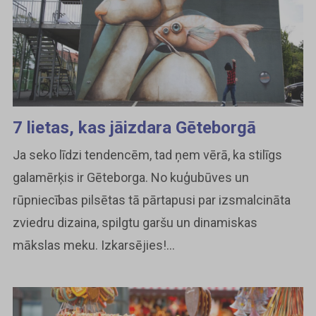
7 lietas, kas jāizdara Gēteborgā
Ja seko līdzi tendencēm, tad ņem vērā, ka stilīgs
galamērķis ir Gēteborga. No kuģubūves un
rūpniecības pilsētas tā pārtapusi par izsmalcināta
zviedru dizaina, spilgtu garšu un dinamiskas
mākslas meku. Izkarsējies!...