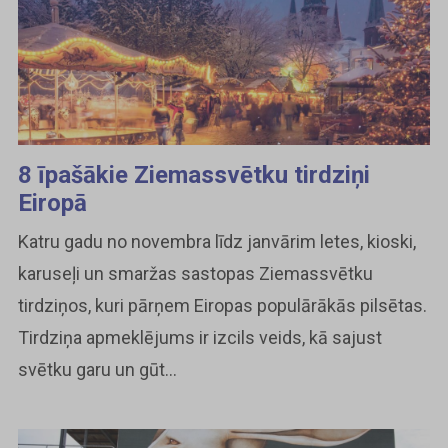
8 īpašākie Ziemassvētku tirdziņi
Eiropā
Katru gadu no novembra līdz janvārim letes, kioski,
karuseļi un smaržas sastopas Ziemassvētku
tirdziņos, kuri pārņem Eiropas populārākās pilsētas.
Tirdziņa apmeklējums ir izcils veids, kā sajust
svētku garu un gūt...