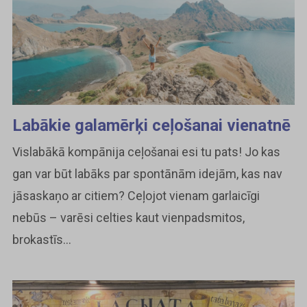
Labākie galamērķi ceļošanai vienatnē
Vislabākā kompānija ceļošanai esi tu pats! Jo kas
gan var būt labāks par spontānām idejām, kas nav
jāsaskaņo ar citiem? Ceļojot vienam garlaicīgi
nebūs – varēsi celties kaut vienpadsmitos,
brokastīs...