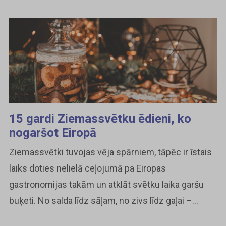
15 gardi Ziemassvētku ēdieni, ko
nogaršot Eiropā
Ziemassvētki tuvojas vēja spārniem, tāpēc ir īstais
laiks doties nelielā ceļojumā pa Eiropas
gastronomijas takām un atklāt svētku laika garšu
buķeti. No salda līdz sāļam, no zivs līdz gaļai –...