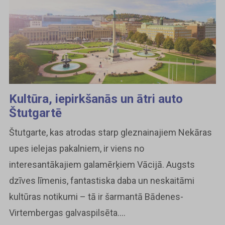
Kultūra, iepirkšanās un ātri auto
Štutgartē
Štutgarte, kas atrodas starp gleznainajiem Nekāras
upes ielejas pakalniem, ir viens no
interesantākajiem galamērķiem Vācijā. Augsts
dzīves līmenis, fantastiska daba un neskaitāmi
kultūras notikumi – tā ir šarmantā Bādenes-
Virtembergas galvaspilsēta....