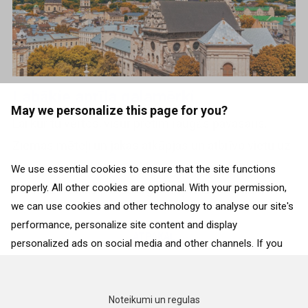
Labākie aprīļa galamērķi
May we personalize this page for you?
Lai kur tu vērtos, visur pretim raugās pavasaris.
Ziemas mēteļi un jakas atkāpjas un atbrīvo vietu uz
skatuves t-krekliem un kleitām. Ir īstais brīdis
We use essential cookies to ensure that the site functions
properly. All other cookies are optional. With your permission,
paraudzīties, kā pasaule gatavojas Lieldienām, ne...
we can use cookies and other technology to analyse our site's
performance, personalize site content and display
ATPAKAĻ
personalized ads on social media and other channels. If you
consent to the use of all cookies, click on “Accept”. To select
for what purposes we may process data about your
interactions with the site, click on “Adjust selection”. To reject
Noteikumi un regulas