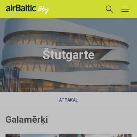
Štutgarte
ATPAKAĻ
Galamērķi