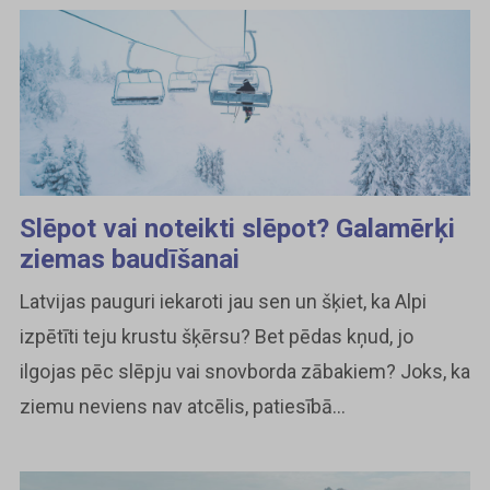
Slēpot vai noteikti slēpot? Galamērķi
ziemas baudīšanai
Latvijas pauguri iekaroti jau sen un šķiet, ka Alpi
izpētīti teju krustu šķērsu? Bet pēdas kņud, jo
ilgojas pēc slēpju vai snovborda zābakiem? Joks, ka
ziemu neviens nav atcēlis, patiesībā...