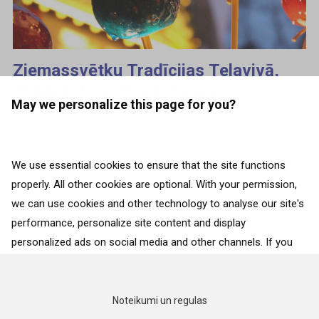
Ziemassvētku Tradīcijas Telavivā,
Budapeštā un Kopenhāgenā
May we personalize this page for you?
Ziemassvētku brīvdienas var būt arī ideāls laiks, lai
dotos ceļojumā un izpētītu, kā šos svētkus svin (vai
nesvin) citur pasaulē. Ja šī gada brīvdienas esat jau
We use essential cookies to ensure that the site functions
properly. All other cookies are optional. With your permission,
saplānojuši, piedāvājam vismaz uz...
we can use cookies and other technology to analyse our site's
performance, personalize site content and display
ATPAKAĻ
personalized ads on social media and other channels. If you
consent to the use of all cookies, click on “Accept”. To select
for what purposes we may process data about your
interactions with the site, click on “Adjust selection”. To reject
Noteikumi un regulas