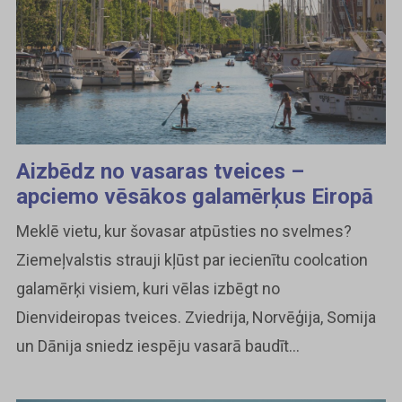
Aizbēdz no vasaras tveices –
apciemo vēsākos galamērķus Eiropā
Meklē vietu, kur šovasar atpūsties no svelmes?
Ziemeļvalstis strauji kļūst par iecienītu coolcation
galamērķi visiem, kuri vēlas izbēgt no
Dienvideiropas tveices. Zviedrija, Norvēģija, Somija
un Dānija sniedz iespēju vasarā baudīt...