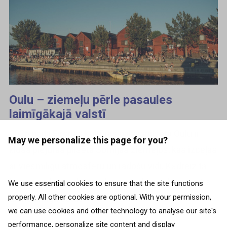
Oulu – ziemeļu pērle pasaules
laimīgākajā valstī
2026.gada Eiropas kultūras galvaspilsēta Oulu ir
May we personalize this page for you?
klusa piejūras pilsēta Somijas ziemeļos, kas izceļas
ar viesmīlīgu atmosfēru un radošu vidi. Kādreiz tā
bija pasaules vadošais darvas tirdzniecības centrs
We use essential cookies to ensure that the site functions
properly. All other cookies are optional. With your permission,
un nozīmīga ostas...
we can use cookies and other technology to analyse our site's
performance, personalize site content and display